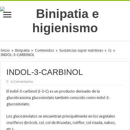
Inicio
»
Binipatia
»
Contenidos
»
Sustancias super nutritivas
»
Is
»
INDOL-3-CARBINOL
INDOL-3-CARBINOL
4 Comentarios
El indol-3-carbinol (I-3-C) es un producto derivado de la
glucobrasicina glucosinolato también conocido como indol-3-
glucosinolato.
Los glucosinolatos se encuentran principalmente en los vegetales
crucíferos (brócoli, col, col de Bruselas, coliflor, col rizada, nabos,
etc.).