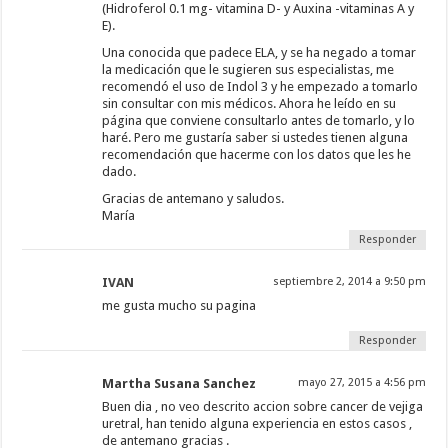
(Hidroferol 0.1 mg- vitamina D- y Auxina -vitaminas A y
E).
Una conocida que padece ELA, y se ha negado a tomar
la medicación que le sugieren sus especialistas, me
recomendó el uso de Indol 3 y he empezado a tomarlo
sin consultar con mis médicos. Ahora he leído en su
página que conviene consultarlo antes de tomarlo, y lo
haré. Pero me gustaría saber si ustedes tienen alguna
recomendación que hacerme con los datos que les he
dado.
Gracias de antemano y saludos.
María
Responder
IVAN
septiembre 2, 2014 a 9:50 pm
me gusta mucho su pagina
Responder
Martha Susana Sanchez
mayo 27, 2015 a 4:56 pm
Buen dia , no veo descrito accion sobre cancer de vejiga
uretral, han tenido alguna experiencia en estos casos ,
de antemano gracias .