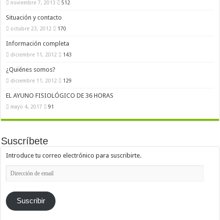
noviembre 7, 2013
512
Situación y contacto
octubre 23, 2012
170
Información completa
diciembre 11, 2012
143
¿Quiénes somos?
diciembre 11, 2012
129
EL AYUNO FISIOLÓGICO DE 36 HORAS
mayo 4, 2017
91
Suscríbete
Introduce tu correo electrónico para suscribirte.
Dirección
de
email
Suscribir