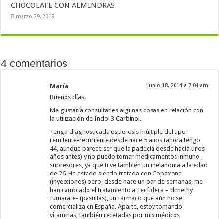
CHOCOLATE CON ALMENDRAS
marzo 29, 2019
4 comentarios
María
junio 18, 2014 a 7:04 am
Buenos días.
Me gustaría consultarles algunas cosas en relación con
la utilización de Indol 3 Carbinol.
Tengo diagnosticada esclerosis múltiple del tipo
remitente-recurrente desde hace 5 años (ahora tengo
44, aunque parece ser que la padecía desde hacía unos
años antes) y no puedo tomar medicamentos inmuno-
supresores, ya que tuve también un melanoma a la edad
de 26. He estado siendo tratada con Copaxone
(inyecciones) pero, desde hace un par de semanas, me
han cambiado el tratamiento a Tecfidera – dimethy
fumarate- (pastillas), un fármaco que aún no se
comercializa en España. Aparte, estoy tomando
vitaminas, también recetadas por mis médicos