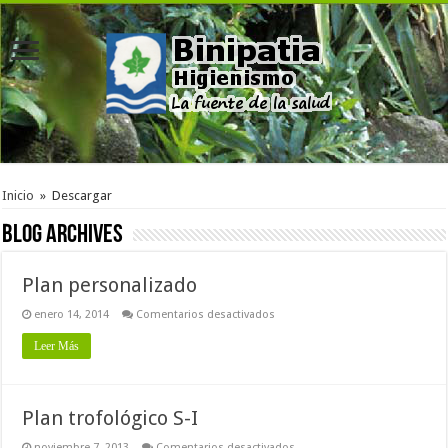
Inicio
»
Descargar
Blog Archives
Plan personalizado
en
enero 14, 2014
Comentarios desactivados
Plan
personalizado
Leer Más
Plan trofológico S-I
en
noviembre 7, 2013
Comentarios desactivados