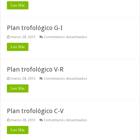
trofológico
Leer Más
M-
J
Plan trofológico G-I
en
marzo 28, 2013
Comentarios desactivados
Plan
trofológico
Leer Más
G-
I
Plan trofológico V-R
en
marzo 28, 2013
Comentarios desactivados
Plan
trofológico
Leer Más
V-
R
Plan trofológico C-V
en
marzo 28, 2013
Comentarios desactivados
Plan
trofológico
Leer Más
C-
V