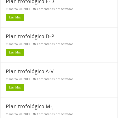
Plan trofológico E-D
en
marzo 28, 2013
Comentarios desactivados
Plan
trofológico
Leer Más
E-
D
Plan trofológico D-P
en
marzo 28, 2013
Comentarios desactivados
Plan
trofológico
Leer Más
D-
P
Plan trofológico A-V
en
marzo 28, 2013
Comentarios desactivados
Plan
trofológico
Leer Más
A-
V
Plan trofológico M-J
en
marzo 28, 2013
Comentarios desactivados
Plan