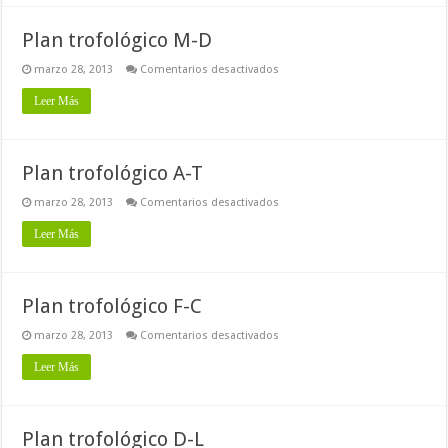
Plan trofológico M-D
en
marzo 28, 2013
Comentarios desactivados
Plan
trofológico
Leer Más
M-
D
Plan trofológico A-T
en
marzo 28, 2013
Comentarios desactivados
Plan
trofológico
Leer Más
A-
T
Plan trofológico F-C
en
marzo 28, 2013
Comentarios desactivados
Plan
trofológico
Leer Más
F-
C
Plan trofológico D-L