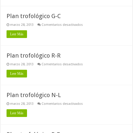
M
Plan trofológico G-C
en
marzo 28, 2013
Comentarios desactivados
Plan
trofológico
Leer Más
G-
C
Plan trofológico R-R
en
marzo 28, 2013
Comentarios desactivados
Plan
trofológico
Leer Más
R-
R
Plan trofológico N-L
en
marzo 28, 2013
Comentarios desactivados
Plan
trofológico
Leer Más
N-
L