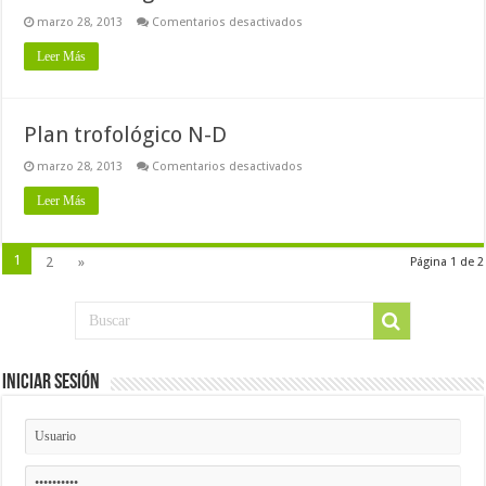
en
marzo 28, 2013
Comentarios desactivados
Plan
trofológico
Leer Más
D-
L
Plan trofológico N-D
en
marzo 28, 2013
Comentarios desactivados
Plan
trofológico
Leer Más
N-
D
1
2
»
Página 1 de 2
Iniciar Sesión