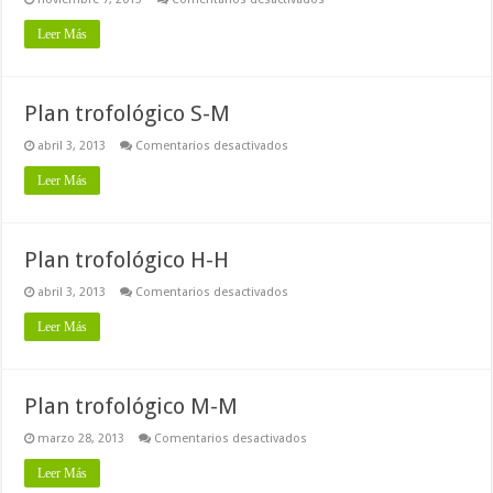
Plan
trofológico
Leer Más
S-
I
Plan trofológico S-M
en
abril 3, 2013
Comentarios desactivados
Plan
trofológico
Leer Más
S-
M
Plan trofológico H-H
en
abril 3, 2013
Comentarios desactivados
Plan
trofológico
Leer Más
H-
H
Plan trofológico M-M
en
marzo 28, 2013
Comentarios desactivados
Plan
trofológico
Leer Más
M-