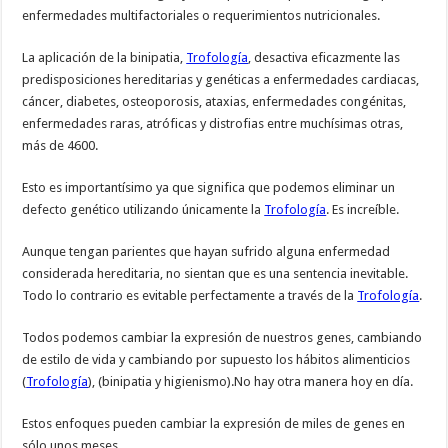
enfermedades multifactoriales o requerimientos nutricionales.
La aplicación de la binipatia,
Trofología
, desactiva eficazmente las
predisposiciones hereditarias y genéticas a enfermedades cardiacas,
cáncer, diabetes, osteoporosis, ataxias, enfermedades congénitas,
enfermedades raras, atróficas y distrofias entre muchísimas otras,
más de 4600.
Esto es importantísimo ya que significa que podemos eliminar un
defecto genético utilizando únicamente la
Trofología
. Es increíble.
Aunque tengan parientes que hayan sufrido alguna enfermedad
considerada hereditaria, no sientan que es una sentencia inevitable.
Todo lo contrario es evitable perfectamente a través de la
Trofología
.
Todos podemos cambiar la expresión de nuestros genes, cambiando
de estilo de vida y cambiando por supuesto los hábitos alimenticios
(
Trofología
), (binipatia y higienismo).No hay otra manera hoy en día.
Estos enfoques pueden cambiar la expresión de miles de genes en
sólo unos meses.