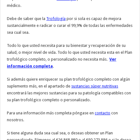
médico.
Debe de saber que la
Trofología
por si sola es capaz de mejora
sustancialmente e radicar o curar el 99,9% de todas las enfermedades
sea cual sea.
Todo lo que usted necesita para su bienestar y recuperación de su
salud, o mejor nivel de vida. Todo lo que usted necesita esta en el Plan
trofológico completo, o personalizado no necesita más.
Ver
información completa
.
Si además quiere enriquecer su plan trofológico completo con algún
suplemento más, en el apartado de
sustancias súper nutritivas
encontrará las mejores sustancias para su patología compatibles con
su plan trofológico completo o personalizado.
Para una información más completa póngase en
contacto
con
nosotros.
Si tiene alguna duda sea cual sea, o deseas obtener un Plan
personalizado, llámenos al 626 868 980 o al 650 273 886 o si lo desea