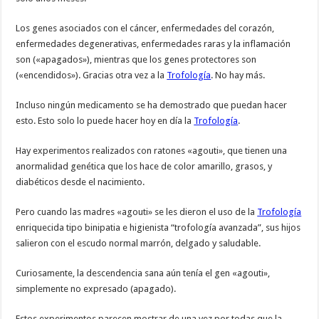
Los genes asociados con el cáncer, enfermedades del corazón,
enfermedades degenerativas, enfermedades raras y la inflamación
son («apagados»), mientras que los genes protectores son
(«encendidos»). Gracias otra vez a la
Trofología
. No hay más.
Incluso ningún medicamento se ha demostrado que puedan hacer
esto. Esto solo lo puede hacer hoy en día la
Trofología
.
Hay experimentos realizados con ratones «agouti», que tienen una
anormalidad genética que los hace de color amarillo, grasos, y
diabéticos desde el nacimiento.
Pero cuando las madres «agouti» se les dieron el uso de la
Trofología
enriquecida tipo binipatia e higienista “trofología avanzada”, sus hijos
salieron con el escudo normal marrón, delgado y saludable.
Curiosamente, la descendencia sana aún tenía el gen «agouti»,
simplemente no expresado (apagado).
Estos experimentos parecen mostrar de una vez por todas que la