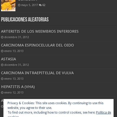
mayo 5, 2017
62
Publicaciones Aleatorias
ARTERITIS DE LOS MIEMBROS INFERIORES
diciembre 31, 2012
CARCINOMA ESPINOCELULAR DEL OIDO
enero 13, 2013
ASTASIA
diciembre 31, 2012
CARCINOMA INTRAEPITELIAL DE VULVA
enero 13, 2013
HEPATITIS A (VHA)
enero 12, 2013
ALIMENTOS RICOS EN BETACAROTENO PARA TU DIETA
Privacy & Cookies: This site uses cookies. By continuing to use this
julio 27, 2017
website, you agree to their use.
To find out more, including how to control cookies, see here:
Política de