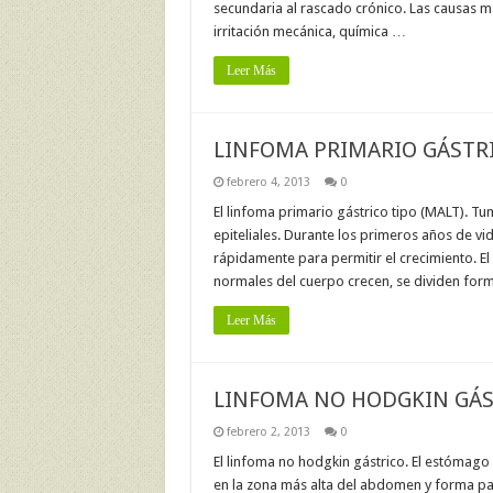
secundaria al rascado crónico. Las causas m
irritación mecánica, química …
Leer Más
LINFOMA PRIMARIO GÁSTRI
febrero 4, 2013
0
El linfoma primario gástrico tipo (MALT). T
epiteliales. Durante los primeros años de vi
rápidamente para permitir el crecimiento. El
normales del cuerpo crecen, se dividen fo
Leer Más
LINFOMA NO HODGKIN GÁS
febrero 2, 2013
0
El linfoma no hodgkin gástrico. El estómago 
en la zona más alta del abdomen y forma par