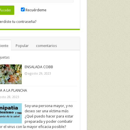
Recuérdeme
erdiste tu contraseña?
iente
Popular
comentarios
quetas
ENSALADA COBB
agosto 29, 2023
IA A LA PLANCHA
osto 28, 2023
Soy una persona mayor, y no
deseo ser una víctima más
¿Qué puedo hacer para estar
preparada y poder combatir
r el virus con la mayor eficacia posible?