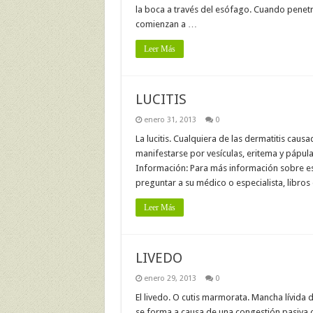
la boca a través del esófago. Cuando penetr
comienzan a …
Leer Más
LUCITIS
enero 31, 2013
0
La lucitis. Cualquiera de las dermatitis causa
manifestarse por vesículas, eritema y pápulas
Información: Para más información sobre es
preguntar a su médico o especialista, libros 
Leer Más
LIVEDO
enero 29, 2013
0
El livedo. O cutis marmorata. Mancha lívida de
se forma a causa de una congestión pasiva o