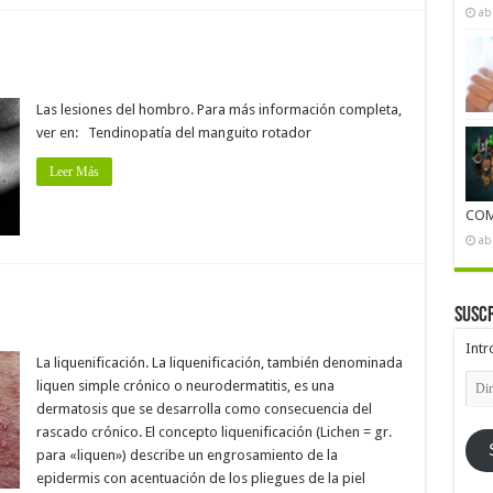
ab
Las lesiones del hombro. Para más información completa,
ver en: Tendinopatía del manguito rotador
Leer Más
COM
ab
Suscr
Intr
La liquenificación. La liquenificación, también denominada
Dire
liquen simple crónico o neurodermatitis, es una
de
dermatosis que se desarrolla como consecuencia del
emai
rascado crónico. El concepto liquenificación (Lichen = gr.
para «liquen») describe un engrosamiento de la
epidermis con acentuación de los pliegues de la piel