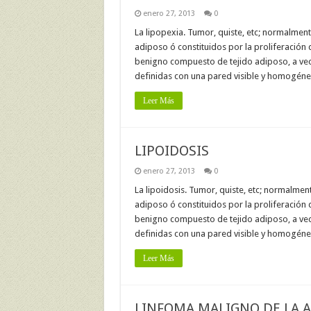
enero 27, 2013
0
La lipopexia. Tumor, quiste, etc; normalment
adiposo ó constituidos por la proliferación d
benigno compuesto de tejido adiposo, a ve
definidas con una pared visible y homogéne
Leer Más
LIPOIDOSIS
enero 27, 2013
0
La lipoidosis. Tumor, quiste, etc; normalmen
adiposo ó constituidos por la proliferación d
benigno compuesto de tejido adiposo, a ve
definidas con una pared visible y homogéne
Leer Más
LINFOMA MALIGNO DE LA 