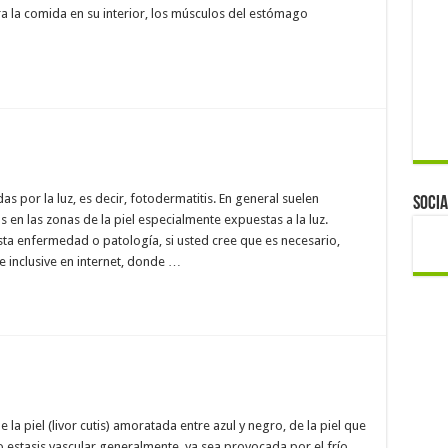
a la comida en su interior, los músculos del estómago
das por la luz, es decir, fotodermatitis. En general suelen
Socia
 en las zonas de la piel especialmente expuestas a la luz.
ta enfermedad o patología, si usted cree que es necesario,
e inclusive en internet, donde …
 la piel (livor cutis) amoratada entre azul y negro, de la piel que
 estasis vascular generalmente, ya sea provocada por el frío,