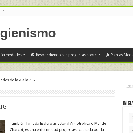
lud
nfermedades
Respondiendo sus preguntas sobre
Plantas Medi
des de la A a la Z
»
L
Inici
IG
También llamada Esclerosis Lateral Amiotrófica o Mal de
Charcot, es una enfermedad progresiva causada por la