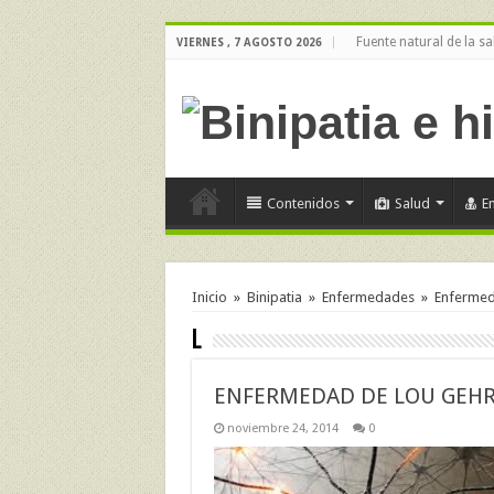
Fuente natural de la sa
VIERNES , 7 AGOSTO 2026
Contenidos
Salud
E
Inicio
»
Binipatia
»
Enfermedades
»
Enfermeda
L
ENFERMEDAD DE LOU GEHR
noviembre 24, 2014
0