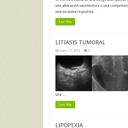
una alteración vasomotora o una compresión.
una excesiva respuesta …
Leer Más
LITIASIS TUMORAL
enero 27, 2013
0
una …
Leer Más
LIPOPEXIA