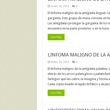
enero 26, 2013
4
El linfoma maligno de la amígdala lingual. 
garganta. Este grupo de masa consiste en tej
Las amígdalas proteger la garganta de los m
encuentra en la parte posterior o en la base
Leer Más
LINFOMA MALIGNO DE LA 
enero 26, 2013
0
El linfoma maligno de la amígdala palatina. 
detrás de los arcos palatogloso y palatofarí
faríngeo que las cubre se invagina y forma e
Cada cripta invade el tejido linfático y alcan
Leer Más