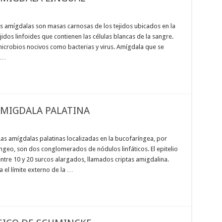
Las amígdalas son masas carnosas de los tejidos ubicados en la
idos linfoides que contienen las células blancas de la sangre.
icrobios nocivos como bacterias y virus. Amígdala que se
 …
AMIGDALA PALATINA
Las amígdalas palatinas localizadas en la bucofaríngea, por
ngeo, son dos conglomerados de nódulos linfáticos. El epitelio
ntre 10 y 20 surcos alargados, llamados criptas amigdalina.
za el límite externo de la …