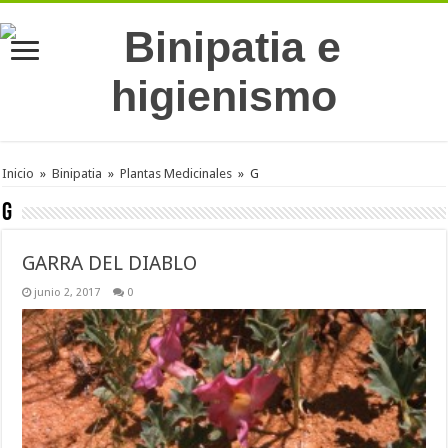
Inicio
»
Binipatia
»
Plantas Medicinales
»
G
G
GARRA DEL DIABLO
junio 2, 2017
0