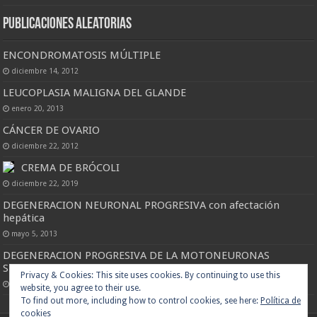
Publicaciones Aleatorias
ENCONDROMATOSIS MÚLTIPLE
diciembre 14, 2012
LEUCOPLASIA MALIGNA DEL GLANDE
enero 20, 2013
CÁNCER DE OVARIO
diciembre 22, 2012
CREMA DE BRÓCOLI
diciembre 22, 2019
DEGENERACION NEURONAL PROGRESIVA con afectación
hepática
mayo 5, 2013
DEGENERACION PROGRESIVA DE LA MOTONEURONAS
SUPERIOR E INFERIOR
Privacy & Cookies: This site uses cookies. By continuing to use this
noviembre 24, 2014
website, you agree to their use.
To find out more, including how to control cookies, see here:
Política de
cookies