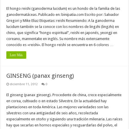
El hongo reishi (ganoderma lucidum) es un hondo de la familia de las
ganodermatáceas. Publicado en: binipatia.com Escrito por: Salvador
Gregori y Mike Eliaz Etiquetas: reishi Resumiendo: A la ganoderma
lucidum también se la conoce con los nombres de lingzhi (lingzhi) en
chino, que significa “hongo espiritual”, reishi en japonés, yeongji en
coreano, mannentake en inglés. Su nombre más extensamente
conocido es «reishi». El hongo reishi se encuentra en 6 colores …
Leer Más
GINSENG (panax ginseng)
diciembre 11, 2012
0
El ginseng (panax ginseng). Procedente de china, crece especialmente
en corea, cultivado o en estado Silvestre. En la actualidad hay
plantaciones en toda América. Las mejores variedades son las
silvestres con una antigüedad de seis años, recolectada
especialmente en otoño y siguiendo una tradición milenaria. Las raíces
hay que secarlas en hornos especiales y resguardarlas del polvo, el