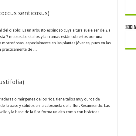
ccus senticosus)
Socia
el diablo) Es un arbusto espinoso cuya altura suele ser de 2 a
sta 7 metros. Los tallos y las ramas están cubiertos por una
s morroñosas, especialmente en las plantas jóvenes, pues en las
n prácticamente de …
stifolia)
raderas o márgenes de los ríos, tiene tallos muy duros de
de la base y sólidos en la cabezuela de la flor. Resumiendo: Las
ello y la base de la flor forma un alto como con brácteas