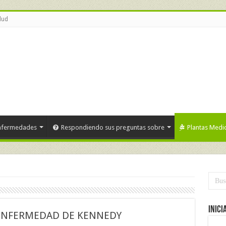
lud
nfermedades
Respondiendo sus preguntas sobre
Plantas Medic
Inici
 ENFERMEDAD DE KENNEDY