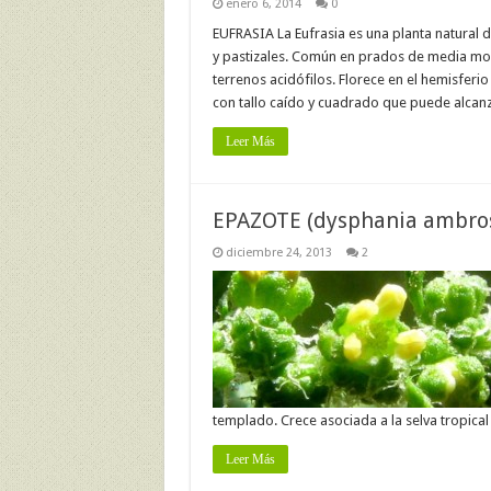
enero 6, 2014
0
EUFRASIA La Eufrasia es una planta natural 
y pastizales. Común en prados de media mon
terrenos acidófilos. Florece en el hemisfer
con tallo caído y cuadrado que puede alcan
Leer Más
EPAZOTE (dysphania ambros
diciembre 24, 2013
2
templado. Crece asociada a la selva tropical
Leer Más