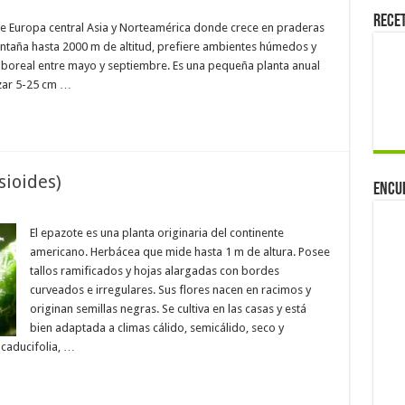
Rece
de Europa central Asia y Norteamérica donde crece en praderas
taña hasta 2000 m de altitud, prefiere ambientes húmedos y
io boreal entre mayo y septiembre. Es una pequeña planta anual
zar 5-25 cm …
ioides)
Encu
El epazote es una planta originaria del continente
americano. Herbácea que mide hasta 1 m de altura. Posee
tallos ramificados y hojas alargadas con bordes
curveados e irregulares. Sus flores nacen en racimos y
originan semillas negras. Se cultiva en las casas y está
bien adaptada a climas cálido, semicálido, seco y
 caducifolia, …