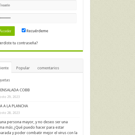
Recuérdeme
erdiste tu contraseña?
iente
Popular
comentarios
quetas
ENSALADA COBB
osto 29, 2023
IA A LA PLANCHA
osto 28, 2023
una persona mayor, y no deseo ser una
ima más ¿Qué puedo hacer para estar
arada y poder combatir mejor el virus con la