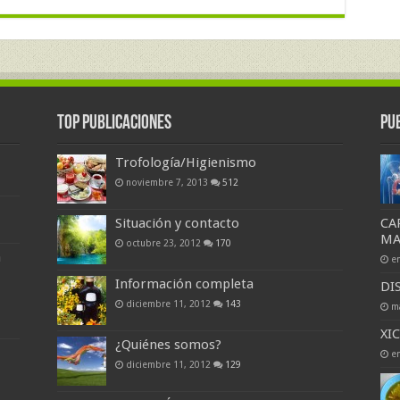
Top Publicaciones
Pu
Trofología/Higienismo
noviembre 7, 2013
512
Situación y contacto
CA
M
octubre 23, 2012
170
a
e
Información completa
DI
diciembre 11, 2012
143
m
XI
¿Quiénes somos?
e
diciembre 11, 2012
129