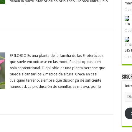
tienen la parte inferior de color blanco. Florece entre junio
mayo
ab
19)
ab
OFR
SIS
EPILOBIO Es una planta de la familia de las Enoteráceas
ab
que suele encontrarse en las montañas europeas o en
Asia septentrional. El epilobio es una planta perenne que
puede alcanzar los 2 metros de altura. Crece en casi
Suscr
cualquier terreno, siempre que disponga de suficiente
Intr
humedad. La producción de semillas es masiva, por lo
Dire
de
emai