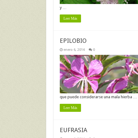
y …
Leer Más
EPILOBIO
enero 6, 2014
0
que puede considerarse una mala hierba …
Leer Más
EUFRASIA