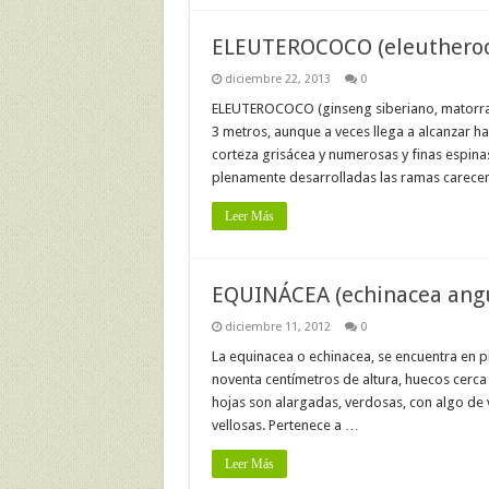
ELEUTEROCOCO (eleutheroco
diciembre 22, 2013
0
ELEUTEROCOCO (ginseng siberiano, matorral d
3 metros, aunque a veces llega a alcanzar ha
corteza grisácea y numerosas y finas espina
plenamente desarrolladas las ramas carece
Leer Más
EQUINÁCEA (echinacea angu
diciembre 11, 2012
0
La equinacea o echinacea, se encuentra en p
noventa centímetros de altura, huecos cerca 
hojas son alargadas, verdosas, con algo de v
vellosas. Pertenece a …
Leer Más