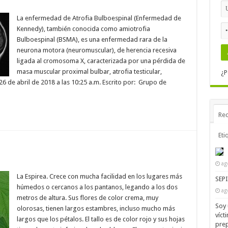
La enfermedad de Atrofia Bulboespinal (Enfermedad de
Kennedy), también conocida como amiotrofia
Bulboespinal (BSMA), es una enfermedad rara de la
neurona motora (neuromuscular), de herencia recesiva
ligada al cromosoma X, caracterizada por una pérdida de
masa muscular proximal bulbar, atrofia testicular,
¿P
26 de abril de 2018 a las 10:25 a.m. Escrito por: Grupo de
Rec
Eti
ag
La Espirea. Crece con mucha facilidad en los lugares más
SEP
húmedos o cercanos a los pantanos, legando a los dos
ag
metros de altura. Sus flores de color crema, muy
Soy 
olorosas, tienen largos estambres, incluso mucho más
víct
largos que los pétalos. El tallo es de color rojo y sus hojas
prep