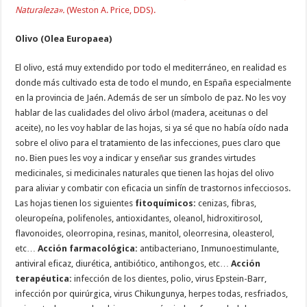
Naturaleza».
(Weston A. Price, DDS).
Olivo (Olea Europaea)
El olivo, está muy extendido por todo el mediterráneo, en realidad es
donde más cultivado esta de todo el mundo, en España especialmente
en la provincia de Jaén. Además de ser un símbolo de paz. No les voy
hablar de las cualidades del olivo árbol (madera, aceitunas o del
aceite), no les voy hablar de las hojas, si ya sé que no había oído nada
sobre el olivo para el tratamiento de las infecciones, pues claro que
no. Bien pues les voy a indicar y enseñar sus grandes virtudes
medicinales, si medicinales naturales que tienen las hojas del olivo
para aliviar y combatir con eficacia un sinfín de trastornos infecciosos.
Las hojas tienen los siguientes
fitoquímicos:
cenizas, fibras,
oleuropeína, polifenoles, antioxidantes, oleanol, hidroxitirosol,
flavonoides, oleorropina, resinas, manitol, oleorresina, oleasterol,
etc…
Acción farmacológica:
antibacteriano, Inmunoestimulante,
antiviral eficaz, diurética, antibiótico, antihongos, etc…
Acción
terapéutica:
infección de los dientes, polio, virus Epstein-Barr,
infección por quirúrgica, virus Chikungunya, herpes todas, resfriados,