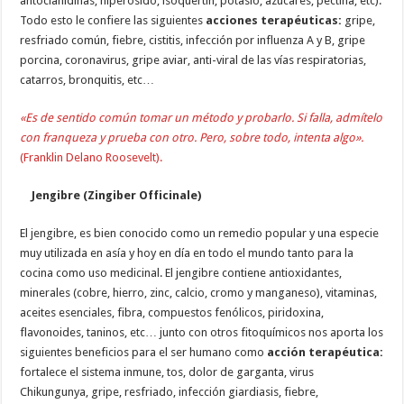
antocianidinas, hiperósido, isoquertin, potasio, azúcares, pectina, etc).
Todo esto le confiere las siguientes
acciones terapéuticas:
gripe,
resfriado común, fiebre, cistitis, infección por influenza A y B, gripe
porcina, coronavirus, gripe aviar, anti-viral de las vías respiratorias,
catarros, bronquitis, etc…
«Es de sentido común tomar un método y probarlo. Si falla, admítelo
con franqueza y prueba con otro. Pero, sobre todo, intenta algo».
(Franklin Delano Roosevelt).
Jengibre (Zingiber Officinale)
El jengibre, es bien conocido como un remedio popular y una especie
muy utilizada en asía y hoy en día en todo el mundo tanto para la
cocina como uso medicinal. El jengibre contiene antioxidantes,
minerales (cobre, hierro, zinc, calcio, cromo y manganeso), vitaminas,
aceites esenciales, fibra, compuestos fenólicos, piridoxina,
flavonoides, taninos, etc… junto con otros fitoquímicos nos aporta los
siguientes beneficios para el ser humano como
acción terapéutica:
fortalece el sistema inmune, tos, dolor de garganta, virus
Chikungunya, gripe, resfriado, infección giardiasis, fiebre,