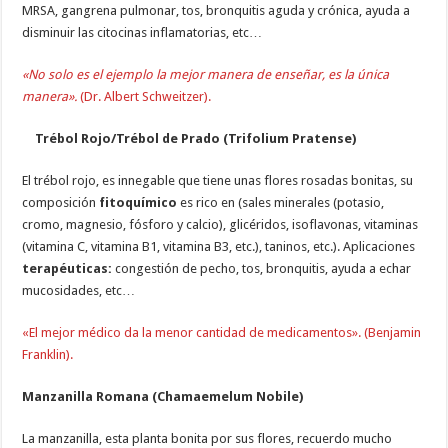
MRSA, gangrena pulmonar, tos, bronquitis aguda y crónica, ayuda a
disminuir las citocinas inflamatorias, etc…
«No solo es el ejemplo la mejor manera de enseñar, es la única
manera».
(Dr. Albert Schweitzer).
Trébol Rojo/Trébol de Prado (Trifolium Pratense)
El trébol rojo, es innegable que tiene unas flores rosadas bonitas, su
composición
fitoquímico
es rico en (sales minerales (potasio,
cromo, magnesio, fósforo y calcio), glicéridos, isoflavonas, vitaminas
(vitamina C, vitamina B1, vitamina B3, etc.), taninos, etc.). Aplicaciones
terapéuticas:
congestión de pecho, tos, bronquitis, ayuda a echar
mucosidades, etc…
«El mejor médico da la menor cantidad de medicamentos». (Benjamin
Franklin).
Manzanilla Romana (Chamaemelum Nobile)
La manzanilla, esta planta bonita por sus flores, recuerdo mucho