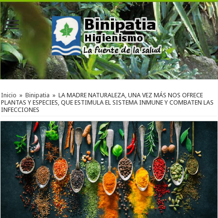
Inicio
»
Binipatia
»
LA MADRE NATURALEZA, UNA VEZ MÁS NOS OFRECE
PLANTAS Y ESPECIES, QUE ESTIMULA EL SISTEMA INMUNE Y COMBATEN LAS
INFECCIONES