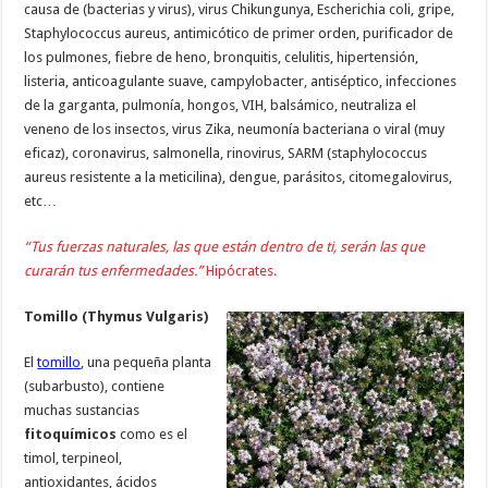
causa de (bacterias y virus), virus Chikungunya, Escherichia coli, gripe,
Staphylococcus aureus, antimicótico de primer orden, purificador de
los pulmones, fiebre de heno, bronquitis, celulitis, hipertensión,
listeria, anticoagulante suave, campylobacter, antiséptico, infecciones
de la garganta, pulmonía, hongos, VIH, balsámico, neutraliza el
veneno de los insectos, virus Zika, neumonía bacteriana o viral (muy
eficaz), coronavirus, salmonella, rinovirus, SARM (staphylococcus
aureus resistente a la meticilina), dengue, parásitos, citomegalovirus,
etc…
“Tus fuerzas naturales, las que están dentro de ti, serán las que
curarán tus enfermedades.”
Hipócrates.
Tomillo (Thymus Vulgaris)
El
tomillo
, una pequeña planta
(subarbusto), contiene
muchas sustancias
fitoquímicos
como es el
timol, terpineol,
antioxidantes, ácidos