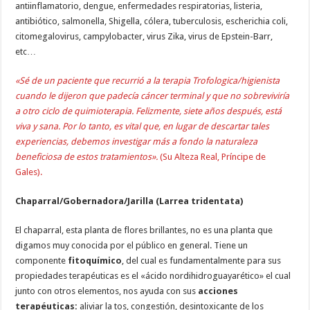
antiinflamatorio, dengue, enfermedades respiratorias, listeria,
antibiótico, salmonella, Shigella, cólera, tuberculosis, escherichia coli,
citomegalovirus, campylobacter, virus Zika, virus de Epstein-Barr,
etc…
«Sé de un paciente que recurrió a la terapia Trofologica/higienista
cuando le dijeron que padecía cáncer terminal y que no sobreviviría
a otro ciclo de quimioterapia. Felizmente, siete años después, está
viva y sana. Por lo tanto, es vital que, en lugar de descartar tales
experiencias, debemos investigar más a fondo la naturaleza
beneficiosa de estos tratamientos».
(Su Alteza Real, Príncipe de
Gales).
Chaparral/Gobernadora/Jarilla (Larrea tridentata)
El chaparral, esta planta de flores brillantes, no es una planta que
digamos muy conocida por el público en general. Tiene un
componente
fitoquímico
, del cual es fundamentalmente para sus
propiedades terapéuticas es el «ácido nordihidroguayarético» el cual
junto con otros elementos, nos ayuda con sus
acciones
terapéuticas:
aliviar la tos, congestión, desintoxicante de los