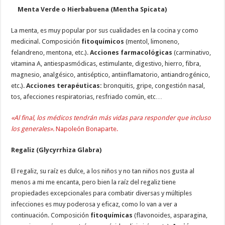
Menta Verde o Hierbabuena (Mentha Spicata)
La menta, es muy popular por sus cualidades en la cocina y como
medicinal. Composición
fitoquímicos
(mentol, limoneno,
felandreno, mentona, etc.).
Acciones farmacológicas
(carminativo,
vitamina A, antiespasmódicas, estimulante, digestivo, hierro, fibra,
magnesio, analgésico, antiséptico, antiinflamatorio, antiandrogénico,
etc.).
Acciones terapéuticas:
bronquitis, gripe, congestión nasal,
tos, afecciones respiratorias, resfriado común, etc…
«Al final, los médicos tendrán más vidas para responder que incluso
los generales».
Napoleón Bonaparte.
Regaliz (Glycyrrhiza Glabra)
El regaliz, su raíz es dulce, a los niños y no tan niños nos gusta al
menos a mi me encanta, pero bien la raíz del regaliz tiene
propiedades excepcionales para combatir diversas y múltiples
infecciones es muy poderosa y eficaz, como lo van a ver a
continuación. Composición
fitoquímicas
(flavonoides, asparagina,