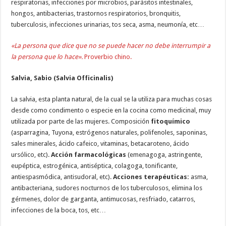
respiratorias, infecciones por microbios, parásitos intestinales,
hongos, antibacterias, trastornos respiratorios, bronquitis,
tuberculosis, infecciones urinarias, tos seca, asma, neumonía, etc…
«La persona que dice que no se puede hacer no debe interrumpir a
la persona que lo hace».
Proverbio chino.
Salvia, Sabio (Salvia Officinalis)
La salvia, esta planta natural, de la cual se la utiliza para muchas cosas
desde como condimento o especie en la cocina como medicinal, muy
utilizada por parte de las mujeres. Composición
fitoquímico
(asparragina, Tuyona, estrógenos naturales, polifenoles, saponinas,
sales minerales, ácido cafeico, vitaminas, betacaroteno, ácido
ursólico, etc).
Acción farmacológicas
(emenagoga, astringente,
eupéptica, estrogénica, antiséptica, colagoga, tonificante,
antiespasmódica, antisudoral, etc).
Acciones terapéuticas:
asma,
antibacteriana, sudores nocturnos de los tuberculosos, elimina los
gérmenes, dolor de garganta, antimucosas, resfriado, catarros,
infecciones de la boca, tos, etc…