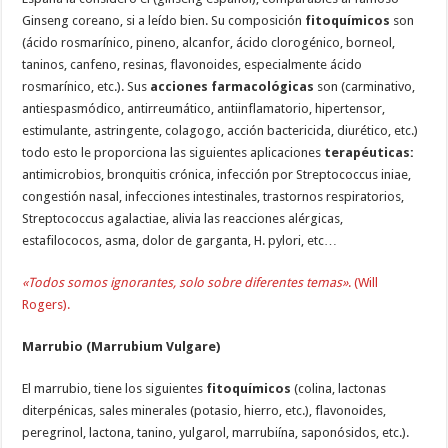
Ginseng coreano, si a leído bien. Su composición
fitoquímicos
son
(ácido rosmarínico, pineno, alcanfor, ácido clorogénico, borneol,
taninos, canfeno, resinas, flavonoides, especialmente ácido
rosmarínico, etc.). Sus
acciones farmacológicas
son (carminativo,
antiespasmódico, antirreumático, antiinflamatorio, hipertensor,
estimulante, astringente, colagogo, acción bactericida, diurético, etc.)
todo esto le proporciona las siguientes aplicaciones
terapéuticas:
antimicrobios, bronquitis crónica, infección por Streptococcus iniae,
congestión nasal, infecciones intestinales, trastornos respiratorios,
Streptococcus agalactiae, alivia las reacciones alérgicas,
estafilococos, asma, dolor de garganta, H. pylori, etc…
«Todos somos ignorantes, solo sobre diferentes temas»
. (Will
Rogers).
Marrubio (Marrubium Vulgare)
El marrubio, tiene los siguientes
fitoquímicos
(colina, lactonas
diterpénicas, sales minerales (potasio, hierro, etc.), flavonoides,
peregrinol, lactona, tanino, yulgarol, marrubiína, saponósidos, etc.).