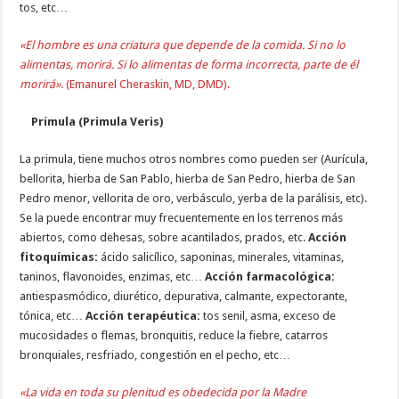
tos, etc…
«El hombre es una criatura que depende de la comida. Si no lo
alimentas, morirá. Si lo alimentas de forma incorrecta, parte de él
morirá».
(Emanurel Cheraskin, MD, DMD).
Prímula (Primula Veris)
La primula, tiene muchos otros nombres como pueden ser (Aurícula,
bellorita, hierba de San Pablo, hierba de San Pedro, hierba de San
Pedro menor, vellorita de oro, verbásculo, yerba de la parálisis, etc).
Se la puede encontrar muy frecuentemente en los terrenos más
abiertos, como dehesas, sobre acantilados, prados, etc.
Acción
fitoquímicas:
ácido salicílico, saponinas, minerales, vitaminas,
taninos, flavonoides, enzimas, etc…
Acción farmacológica:
antiespasmódico, diurético, depurativa, calmante, expectorante,
tónica, etc…
Acción terapéutica:
tos senil, asma, exceso de
mucosidades o flemas, bronquitis, reduce la fiebre, catarros
bronquiales, resfriado, congestión en el pecho, etc…
«La vida en toda su plenitud es obedecida por la Madre