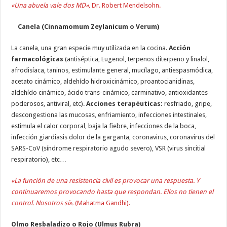
«Una abuela vale dos MD»,
Dr. Robert Mendelsohn.
Canela (Cinnamomum Zeylanicum o Verum)
La canela, una gran especie muy utilizada en la cocina.
Acción
farmacológicas
(antiséptica, Eugenol, terpenos diterpeno y linalol,
afrodisíaca, taninos, estimulante general, mucílago, antiespasmódica,
acetato cinámico, aldehído hidroxicinámico, proantocianidinas,
aldehído cinámico, ácido trans-cinámico, carminativo, antioxidantes
poderosos, antiviral, etc).
Acciones terapéuticas:
resfriado, gripe,
descongestiona las mucosas, enfriamiento, infecciones intestinales,
estimula el calor corporal, baja la fiebre, infecciones de la boca,
infección giardiasis dolor de la garganta, coronavirus, coronavirus del
SARS-CoV (síndrome respiratorio agudo severo), VSR (virus sincitial
respiratorio), etc…
«La función de una resistencia civil es provocar una respuesta. Y
continuaremos provocando hasta que respondan. Ellos no tienen el
control. Nosotros sí».
(Mahatma Gandhi).
Olmo Resbaladizo o Rojo (Ulmus Rubra)