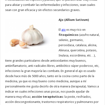
para aliviar y combatir las enfermedades y infecciones, sean cuales
sean con gran eficacia y sin efectos secundarios graves.
Ajo (Allium Sativum)
El
ajo
es muy rico en
fitoquímicos
(azufre natural,
selenio, germanio,
peroxidasa, catalasa, alicina,
Aliinasa, quercetina, potasio,
Inulasa, escordinina, etc…),
tiene grandes particulares desde antioxidantes muy buenos,
antiinflamatorio, anti-radicales libres, antibiótico súper poderoso, etc,
infecciones la gran mayoría las combate. En general el ajo es usado
desde hace más de 5000 años, tanto en la cocina como parte de la
medicina, ya que es muy bueno como medicina, aunque a mí
personalmente me gusta decirlo de otra manera (terapeuta). Vamos a
indicar en cuales infecciones unas pocas, nos puede ayudar de
manera muy eficaz,
acción terapéuticas:
la peste, resfriados,
acción descongestionante, trastornos respiratorios y pulmonares por