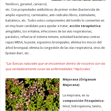
fenólicos, geraniol, carvacrol,
etc. Con propiedades antibióticas de primer orden (bactericida de
amplio espectro), carminativo, anti-radicales libres, estimulante,
balsámico, etc. Todos estos componentes del tomillo lo convierten en
un muy buen candidato para ayudar a tratar,
acción terapéutica:
amigdalitis, tos irritativa, infecciones de las vías respiratorias,
parásitos, refuerza el sistema inmune, actividad bacteriana contras
cepas MRSA, la peste, espasmos bronquiales, elimina los mocos del
árbol bronquial, elimina la congestión de las vías respiratoria, virus de
Epstein-Barr, etc…
“Las fuerzas naturales que se encuentran dentro de nosotros son las
que verdaderamente curan las enfermedades.”
Hipócrates´
Mejorana (Origanum
Majorana)
La mejorana, en su
composición fitoquímico
:
timol, hidroquinona, tanino,