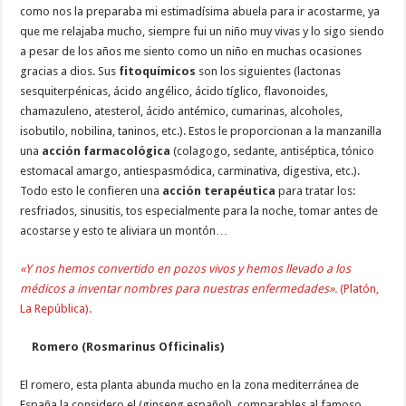
como nos la preparaba mi estimadísima abuela para ir acostarme, ya
que me relajaba mucho, siempre fui un niño muy vivas y lo sigo siendo
a pesar de los años me siento como un niño en muchas ocasiones
gracias a dios. Sus
fitoquímicos
son los siguientes (lactonas
sesquiterpénicas, ácido angélico, ácido tíglico, flavonoides,
chamazuleno, atesterol, ácido antémico, cumarinas, alcoholes,
isobutilo, nobilina, taninos, etc.). Estos le proporcionan a la manzanilla
una
acción farmacológica
(colagogo, sedante, antiséptica, tónico
estomacal amargo, antiespasmódica, carminativa, digestiva, etc.).
Todo esto le confieren una
acción terapéutica
para tratar los:
resfriados, sinusitis, tos especialmente para la noche, tomar antes de
acostarse y esto te aliviara un montón…
«Y nos hemos convertido en pozos vivos y hemos llevado a los
médicos a inventar nombres para nuestras enfermedades».
(Platón,
La República).
Romero (Rosmarinus Officinalis)
El romero, esta planta abunda mucho en la zona mediterránea de
España la considero el (ginseng español), comparables al famoso