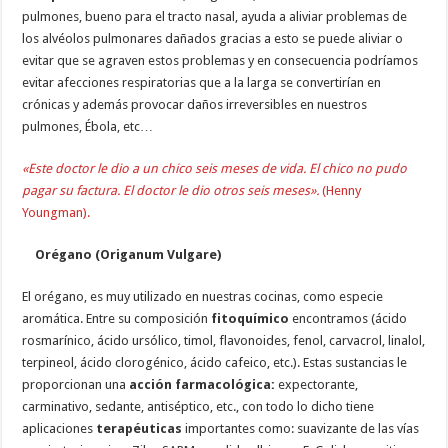
pulmones, bueno para el tracto nasal, ayuda a aliviar problemas de
los alvéolos pulmonares dañados gracias a esto se puede aliviar o
evitar que se agraven estos problemas y en consecuencia podríamos
evitar afecciones respiratorias que a la larga se convertirían en
crónicas y además provocar daños irreversibles en nuestros
pulmones, Ébola, etc…
«Este doctor le dio a un chico seis meses de vida. El chico no pudo
pagar su factura. El doctor le dio otros seis meses».
(Henny
Youngman).
Orégano (Origanum Vulgare)
El orégano, es muy utilizado en nuestras cocinas, como especie
aromática. Entre su composición
fitoquímico
encontramos (ácido
rosmarínico, ácido ursólico, timol, flavonoides, fenol, carvacrol, linalol,
terpineol, ácido clorogénico, ácido cafeico, etc.). Estas sustancias le
proporcionan una
acción farmacológica:
expectorante,
carminativo, sedante, antiséptico, etc., con todo lo dicho tiene
aplicaciones
terapéuticas
importantes como: suavizante de las vías