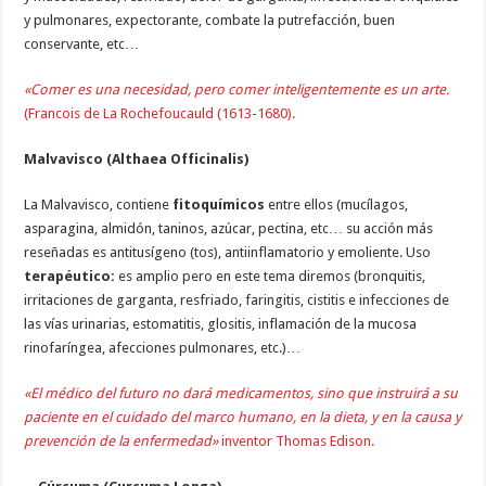
y pulmonares, expectorante, combate la putrefacción, buen
conservante, etc…
«Comer es una necesidad, pero comer inteligentemente es un arte.
(Francois de La Rochefoucauld (1613-1680).
Malvavisco (Althaea Officinalis)
La Malvavisco, contiene
fitoquímicos
entre ellos (mucílagos,
asparagina, almidón, taninos, azúcar, pectina, etc… su acción más
reseñadas es antitusígeno (tos), antiinflamatorio y emoliente. Uso
terapéutico:
es amplio pero en este tema diremos (bronquitis,
irritaciones de garganta, resfriado, faringitis, cistitis e infecciones de
las vías urinarias, estomatitis, glositis, inflamación de la mucosa
rinofaríngea, afecciones pulmonares, etc.)…
«El médico del futuro no dará medicamentos, sino que instruirá a su
paciente en el cuidado del marco humano, en la dieta, y en la causa y
prevención de la enfermedad»
inventor Thomas Edison.