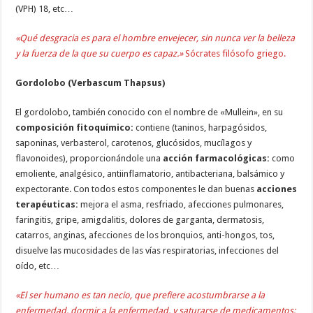
(VPH) 18, etc…
«Qué desgracia es para el hombre envejecer, sin nunca ver la belleza
y la fuerza de la que su cuerpo es capaz.»
Sócrates filósofo griego.
Gordolobo (Verbascum Thapsus)
El gordolobo, también conocido con el nombre de «Mullein», en su
composición fitoquímico:
contiene (taninos, harpagósidos,
saponinas, verbasterol, carotenos, glucósidos, mucílagos y
flavonoides), proporcionándole una
acción farmacológicas:
como
emoliente, analgésico, antiinflamatorio, antibacteriana, balsámico y
expectorante. Con todos estos componentes le dan buenas
acciones
terapéuticas:
mejora el asma, resfriado, afecciones pulmonares,
faringitis, gripe, amigdalitis, dolores de garganta, dermatosis,
catarros, anginas, afecciones de los bronquios, anti-hongos, tos,
disuelve las mucosidades de las vías respiratorias, infecciones del
oído, etc…
«El ser humano es tan necio, que prefiere acostumbrarse a la
enfermedad, dormir a la enfermedad, y saturarse de medicamentos;