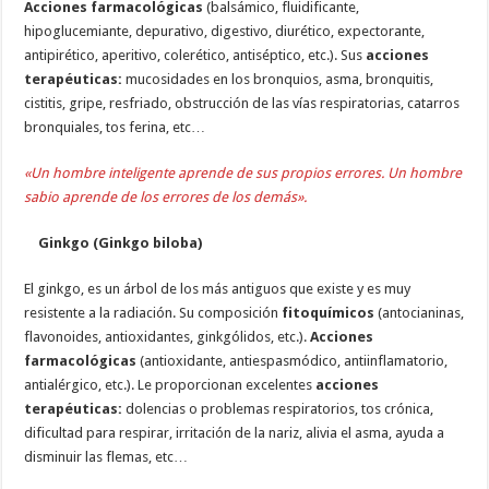
Acciones farmacológicas
(balsámico, fluidificante,
hipoglucemiante, depurativo, digestivo, diurético, expectorante,
antipirético, aperitivo, colerético, antiséptico, etc.). Sus
acciones
terapéuticas:
mucosidades en los bronquios, asma, bronquitis,
cistitis, gripe, resfriado, obstrucción de las vías respiratorias, catarros
bronquiales, tos ferina, etc…
«Un hombre inteligente aprende de sus propios errores. Un hombre
sabio aprende de los errores de los demás».
Ginkgo (Ginkgo biloba)
El ginkgo, es un árbol de los más antiguos que existe y es muy
resistente a la radiación. Su composición
fitoquímicos
(antocianinas,
flavonoides, antioxidantes, ginkgólidos, etc.).
Acciones
farmacológicas
(antioxidante, antiespasmódico, antiinflamatorio,
antialérgico, etc.). Le proporcionan excelentes
acciones
terapéuticas:
dolencias o problemas respiratorios, tos crónica,
dificultad para respirar, irritación de la nariz, alivia el asma, ayuda a
disminuir las flemas, etc…