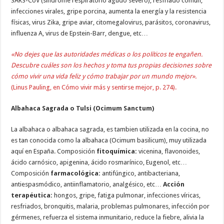
SARS-CoV (síndrome respiratorio agudo severo), resfriado común,
infecciones virales, gripe porcina, aumenta la energía y la resistencia
físicas, virus Zika, gripe aviar, citomegalovirus, parásitos, coronavirus,
influenza A, virus de Epstein-Barr, dengue, etc…
«No dejes que las autoridades médicas o los políticos te engañen.
Descubre cuáles son los hechos y toma tus propias decisiones sobre
cómo vivir una vida feliz y cómo trabajar por un mundo mejor».
(Linus Pauling, en Cómo vivir más y sentirse mejor, p. 274).
Albahaca Sagrada o Tulsi (Ocimum Sanctum)
La albahaca o albahaca sagrada, es tambien utilizada en la cocina, no
es tan conocida como la albahaca (Ocimum basilicum), muy utilizada
aquí en España. Composición
fitoquímica:
vicenina, flavonoides,
ácido carnósico, apigenina, ácido rosmarínico, Eugenol, etc…
Composición
farmacológica:
antifúngico, antibacteriana,
antiespasmódico, antiinflamatorio, analgésico, etc…
Acción
terapéutica:
hongos, gripe, fatiga pulmonar, infecciones víricas,
resfriados, bronquitis, malaria, problemas pulmonares, infección por
gérmenes, refuerza el sistema inmunitario, reduce la fiebre, alivia la