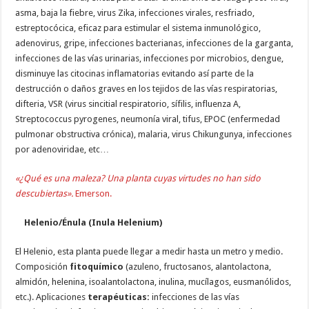
asma, baja la fiebre, virus Zika, infecciones virales, resfriado,
estreptocócica, eficaz para estimular el sistema inmunológico,
adenovirus, gripe, infecciones bacterianas, infecciones de la garganta,
infecciones de las vías urinarias, infecciones por microbios, dengue,
disminuye las citocinas inflamatorias evitando así parte de la
destrucción o daños graves en los tejidos de las vías respiratorias,
difteria, VSR (virus sincitial respiratorio, sífilis, influenza A,
Streptococcus pyrogenes, neumonía viral, tifus, EPOC (enfermedad
pulmonar obstructiva crónica), malaria, virus Chikungunya, infecciones
por adenoviridae, etc…
«¿Qué es una maleza? Una planta cuyas virtudes no han sido
descubiertas».
Emerson.
Helenio/Énula (Inula Helenium)
El Helenio, esta planta puede llegar a medir hasta un metro y medio.
Composición
fitoquímico
(azuleno, fructosanos, alantolactona,
almidón, helenina, isoalantolactona, inulina, mucílagos, eusmanólidos,
etc.). Aplicaciones
terapéuticas:
infecciones de las vías