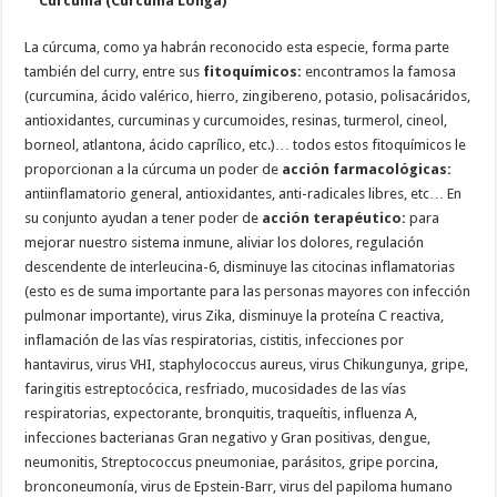
Cúrcuma (Curcuma Longa)
La cúrcuma, como ya habrán reconocido esta especie, forma parte
también del curry, entre sus
fitoquímicos:
encontramos la famosa
(curcumina, ácido valérico, hierro, zingibereno, potasio, polisacáridos,
antioxidantes, curcuminas y curcumoides, resinas, turmerol, cineol,
borneol, atlantona, ácido caprílico, etc.)… todos estos fitoquímicos le
proporcionan a la cúrcuma un poder de
acción farmacológicas:
antiinflamatorio general, antioxidantes, anti-radicales libres, etc… En
su conjunto ayudan a tener poder de
acción terapéutico:
para
mejorar nuestro sistema inmune, aliviar los dolores, regulación
descendente de interleucina-6, disminuye las citocinas inflamatorias
(esto es de suma importante para las personas mayores con infección
pulmonar importante), virus Zika, disminuye la proteína C reactiva,
inflamación de las vías respiratorias, cistitis, infecciones por
hantavirus, virus VHI, staphylococcus aureus, virus Chikungunya, gripe,
faringitis estreptocócica, resfriado, mucosidades de las vías
respiratorias, expectorante, bronquitis, traqueítis, influenza A,
infecciones bacterianas Gran negativo y Gran positivas, dengue,
neumonitis, Streptococcus pneumoniae, parásitos, gripe porcina,
bronconeumonía, virus de Epstein-Barr, virus del papiloma humano