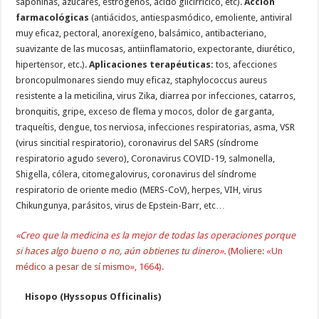
saponinas, azúcares, estrógenos, ácido glicirricíco, etc).
Acción
farmacológicas
(antiácidos, antiespasmódico, emoliente, antiviral
muy eficaz, pectoral, anorexígeno, balsámico, antibacteriano,
suavizante de las mucosas, antiinflamatorio, expectorante, diurético,
hipertensor, etc.).
Aplicaciones
terapéuticas:
tos, afecciones
broncopulmonares siendo muy eficaz, staphylococcus aureus
resistente a la meticilina, virus Zika, diarrea por infecciones, catarros,
bronquitis, gripe, exceso de flema y mocos, dolor de garganta,
traqueítis, dengue, tos nerviosa, infecciones respiratorias, asma, VSR
(virus sincitial respiratorio), coronavirus del SARS (síndrome
respiratorio agudo severo), Coronavirus COVID-19, salmonella,
Shigella, cólera, citomegalovirus, coronavirus del síndrome
respiratorio de oriente medio (MERS-CoV), herpes, VIH, virus
Chikungunya, parásitos, virus de Epstein-Barr, etc…
«Creo que la medicina es la mejor de todas las operaciones porque
si haces algo bueno o no, aún obtienes tu dinero».
(Moliere: «Un
médico a pesar de sí mismo», 1664).
Hisopo (Hyssopus Officinalis)