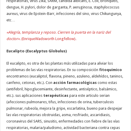
respiratorias, virus Zika, SARM, candida albicans, E. Coli, bronquitis,
dengue, H. pylori, dolor de garganta, P. aeruginosa, staphylococcus
aureus, virus de Epstein-Barr, infecciones del sino, virus Chikungunya,
etc…
«Alegría, templanza y reposo
.
Cierren la puerta en la nariz del
doctor».
(EnriqueWadsworth Longfellow).
Eucalipto (Eucalyptus Globulus)
El eucalipto, es otra de las plantas más utilizadas para aliviar los
problemas de las vías respiratorias. En su composición
fitoquímico
encontramos (eucaliptol, flavona, pineno, azuleno, aldehídos, taninos,
canfeno, cetonas, etc.). Con
acción farmacológicas
como estas
(antifebril, hipoglucemiante, desinfectante, antiséptico, balsámico,
etc.). sus aplicaciones
terapéuticas
para este articulo serian
(afecciones pulmonares, tifus, infecciones de orina, tuberculosis
pulmonar, rubeola, mejora la gripe, escarlatina, bueno para despejar
las vías respiratorias obstruidas, asma, resfriado, ascaridiasis,
coronavirus del SARS, sinusitis, enfermedades con fiebre de las vías
respiratorias, malaria/paludismo, actividad bacteriana contra cepas