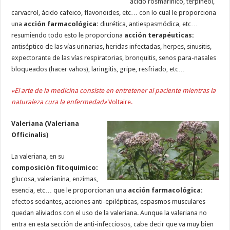
ácido rosmarínico, terpineol,
carvacrol, ácido cafeico, flavonoides, etc… con lo cual le proporciona
una
acción farmacológica:
diurética, antiespasmódica, etc…
resumiendo todo esto le proporciona
acción terapéuticas:
antiséptico de las vías urinarias, heridas infectadas, herpes, sinusitis,
expectorante de las vías respiratorias, bronquitis, senos para-nasales
bloqueados (hacer vahos), laringitis, gripe, resfriado, etc…
«El arte de la medicina consiste en entretener al paciente mientras la
naturaleza cura la enfermedad»
Voltaire.
Valeriana (Valeriana
Officinalis)
La valeriana, en su
composición fitoquímico:
glucosa, valerianina, enzimas,
esencia, etc… que le proporcionan una
acción farmacológica:
efectos sedantes, acciones anti-epilépticas, espasmos musculares
quedan aliviados con el uso de la valeriana. Aunque la valeriana no
entra en esta sección de anti-infecciosos, cabe decir que va muy bien