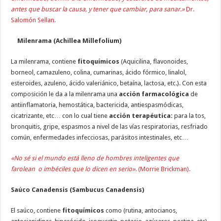
antes que buscar la causa, y tener que cambiar, para sanar.»
Dr.
Salomón Sellan.
Milenrama (Achillea Millefolium)
La milenrama, contiene
fitoquímicos
(Aquicilina, flavonoides,
borneol, camazuleno, colina, cumarinas, ácido fórmico, linalol,
esteroides, azuleno, ácido valeriánico, betaína, lactosa, etc.). Con esta
composición le da a la milenrama una
acción farmacológica
de
antiinflamatoria, hemostática, bactericida, antiespasmódicas,
cicatrizante, etc… con lo cual tiene
acción terapéutica:
para la tos,
bronquitis, gripe, espasmos a nivel de las vías respiratorias, resfriado
común, enfermedades infecciosas, parásitos intestinales, etc…
«No sé si el mundo está lleno de hombres inteligentes que
farolean o imbéciles que lo dicen en serio».
(Morrie Brickman).
Saúco Canadensis (Sambucus Canadensis)
El saúco, contiene
fitoquímicos
como (rutina, antocianos,