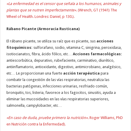
«La enfermedad es el censor que señala a los humanos, animales y
plantas que se nutren imperfectamente».
(Wrench, GT (1941) The
Wheel of Health. Londres: Daniel, p 130.).
Rábano Picante (Armoracia Rusticana)
El rábano picante, se utiliza su raíz que es picante, sus
acciones
fitoquímicos:
sulforafano, sodio, vitamina C, sinigrina, peroxidasa,
isotiocianatos, fibra, ácido fólico, etc…
Acciones farmacológicas:
antiescorbútica, depurativo, rubefaciente, carminativo, diurético,
antiinflamatorio, antioxidante, digestivo, antimicrobiano, analgésico,
etc… Le proporcionan una fuerte
acción terapéutica
para
combatir la congestión de las vías respiratorias, neutraliza las
bacterias patógenas, infecciones urinarias, resfriado común,
bronquitis, tos, listeria, favorece a los fagocitos, sinusitis, ayuda a
eliminar las mucosidades en las vías respiratorias superiores,
salmonella, campylobacter, etc…
«En caso de duda, pruebe primero la nutrición».
Roger Williams, PhD
en Nutrición contra la Enfermedad).