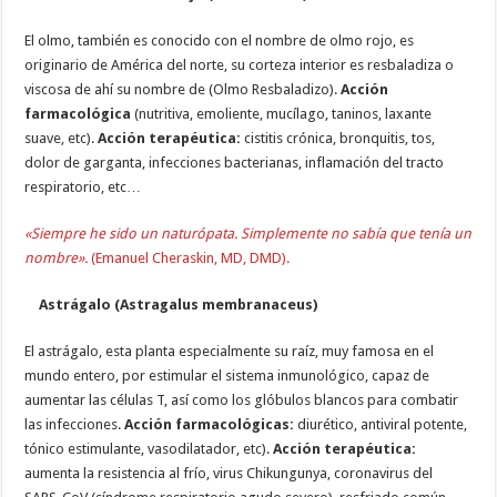
El olmo, también es conocido con el nombre de olmo rojo, es
originario de América del norte, su corteza interior es resbaladiza o
viscosa de ahí su nombre de (Olmo Resbaladizo).
Acción
farmacológica
(nutritiva, emoliente, mucílago, taninos, laxante
suave, etc).
Acción terapéutica:
cistitis crónica, bronquitis, tos,
dolor de garganta, infecciones bacterianas, inflamación del tracto
respiratorio, etc…
«Siempre he sido un naturópata. Simplemente no sabía que tenía un
nombre».
(Emanuel Cheraskin, MD, DMD).
Astrágalo (Astragalus membranaceus)
El astrágalo, esta planta especialmente su raíz, muy famosa en el
mundo entero, por estimular el sistema inmunológico, capaz de
aumentar las células T, así como los glóbulos blancos para combatir
las infecciones.
Acción farmacológicas:
diurético, antiviral potente,
tónico estimulante, vasodilatador, etc).
Acción terapéutica:
aumenta la resistencia al frío, virus Chikungunya, coronavirus del