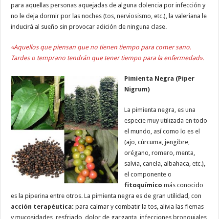
para aquellas personas aquejadas de alguna dolencia por infección y
no le deja dormir por las noches (tos, nerviosismo, etc.), la valeriana le
inducirá al sueño sin provocar adición de ninguna clase.
«Aquellos que piensan que no tienen tiempo para comer sano.
Tardes o temprano tendrán que tener tiempo para la enfermedad».
Pimienta Negra (Piper
Nigrum)
La pimienta negra, es una
especie muy utilizada en todo
el mundo, así como lo es el
(ajo, cúrcuma, jengibre,
orégano, romero, menta,
salvia, canela, albahaca, etc.),
el componente o
fitoquímico
más conocido
es la piperina entre otros. La pimienta negra es de gran utilidad, con
acción terapéutica:
para calmar y combatir la tos, alivia las flemas
y mucosidades, resfriado, dolor de garganta, infecciones bronquiales