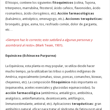
El hisopo, contiene los siguientes
fitoquímicos
(colina, Tuyona,
triterpenos, marrubiína, fitosterol, ácido cafeico, flavonoides, ácido
rosmarínico, ácido clorogénico, etc).
Acción farmacológicas
(balsámico, antiséptico, emenagogo, etc.).
Acciones terapéuticas:
bronquitis, gripe, asma, tos, resfriado común, dolor de garganta,
etc…
«Siempre haz lo correcto; esto satisfará a algunas personas y
asombrará al resto».
(Mark Twain, 1901).
Equinácea (Echinacea Purpurea)
La Equinácea, esta planta es muy popular, se utiliza desde hacer
mucho tiempo, ya la utilizaban las tribus o pueblos indígenas de
América, especialmente (omahas, sioux, poncas, comanches, kiowas,
cheyennes, etc). La composición
fitoquímico
más importante es
(equinaceína, aceites esenciales y glucosidas equinacosidas). Su
acción farmacológica
(antitérmica, antialérgico, antibiótica,
analgésico, antiinflamatoria, desintoxicante, antifúngico,
Inmunoestimulante, antiviral, etc). Aplicaciones
terapéuticas:
gran
antibiótico natural, eficaz para tratar el síndrome de fatiga post-viral,