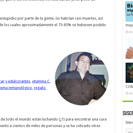
 estupidez por parte de la gente, no habrían casi muertes, así
de los cuales aproximadamente el 75-85% se hubiesen podido
mejo
ab
car y edulcorantes
,
vitamina C
,
COM
stema inmunológico
,
regaliz
,
ab
Suscr
s de todo el mundo están luchando (¿?) para encontrar una cura
Intr
ento a cientos de miles de personas y se ha cobrado otras
Dire