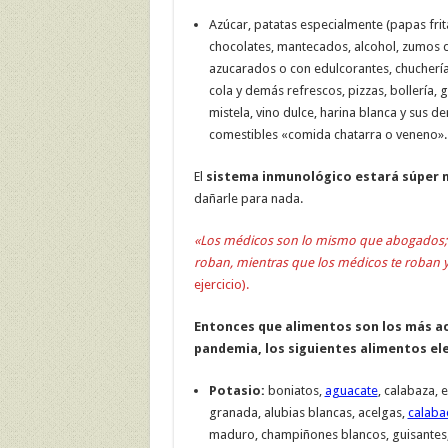
Azúcar, patatas especialmente (papas frit
chocolates, mantecados, alcohol, zumos d
azucarados o con edulcorantes, chucherí
cola y demás refrescos, pizzas, bollería, 
mistela, vino dulce, harina blanca y sus de
comestibles «comida chatarra o veneno».
El
sistema inmunológico estará súper 
dañarle para nada.
«Los médicos son lo mismo que abogados; l
roban, mientras que los médicos te roban 
ejercicio).
Entonces que alimentos son los más a
pandemia, los siguientes alimentos ele
Potasio:
boniatos,
aguacate
, calabaza, 
granada, alubias blancas, acelgas,
calaba
maduro, champiñones blancos, guisantes,