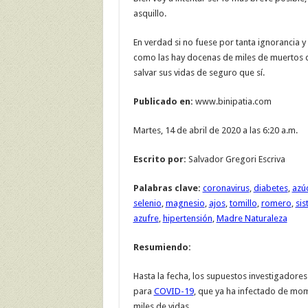
asquillo.
En verdad si no fuese por tanta ignorancia y
como las hay docenas de miles de muertos 
salvar sus vidas de seguro que sí.
Publicado en:
www.binipatia.com
Martes, 14 de abril de 2020 a las 6:20 a.m.
Escrito por:
Salvador Gregori Escriva
Palabras clave:
coronavirus
,
diabetes
,
azú
selenio
,
magnesio
,
ajos
,
tomillo
,
romero
,
si
azufre
,
hipertensión
,
Madre Naturaleza
Resumiendo:
Hasta la fecha, los supuestos investigadore
para
COVID-19
, que ya ha infectado de mom
miles de vidas.