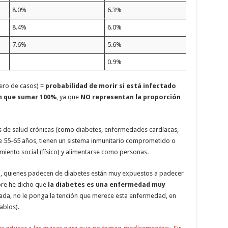
8.0%
6.3%
8.4%
6.0%
7.6%
5.6%
0.9%
ero de casos) =
probabilidad de morir si está infectado
n que sumar 100%
, ya que
NO representan la proporción
es de salud crónicas (como diabetes, enfermedades cardíacas,
 55-65 años, tienen un sistema inmunitario comprometido o
miento social (físico) y alimentarse como personas.
a, quienes padecen de diabetes están muy expuestos a padecer
mpre he dicho que
la diabetes es una enfermedad muy
tada, no le ponga la tención que merece esta enfermedad, en
ablos).