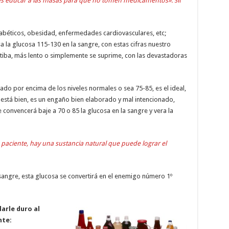
es educar a las masas para que no tomen medicamentos».
Sir
iabéticos, obesidad, enfermedades cardiovasculares, etc;
 la glucosa 115-130 en la sangre, con estas cifras nuestro
atiba, más lento o simplemente se suprime, con las devastadoras
vado por encima de los niveles normales o sea 75-85, es el ideal,
está bien, es un engaño bien elaborado y mal intencionado,
convencerá baje a 70 o 85 la glucosa en la sangre y vera la
aciente, hay una sustancia natural que puede lograr el
angre, esta glucosa se convertirá en el enemigo número 1º
arle duro al
nte: