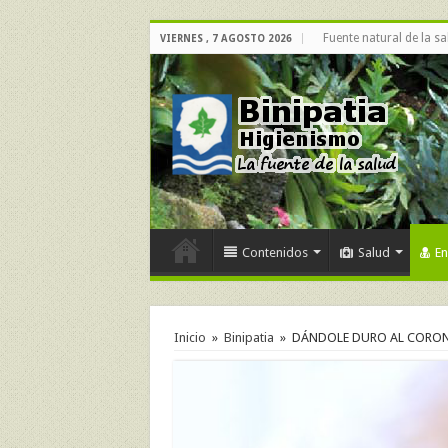
Fuente natural de la sa
VIERNES , 7 AGOSTO 2026
Contenidos
Salud
E
Inicio
»
Binipatia
»
DÁNDOLE DURO AL CORON