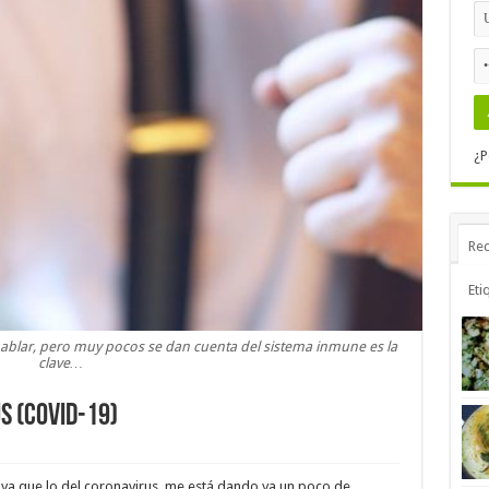
¿P
Rec
Eti
ablar, pero muy pocos se dan cuenta del sistema inmune es la
clave…
S (COVID-19)
, ya que lo del coronavirus, me está dando ya un poco de