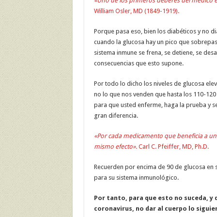
«Uno de los primeros deberes del médico 
William Osler, MD (1849-1919).
Porque pasa eso, bien los diabéticos y no d
cuando la glucosa hay un pico que sobrepasa
sistema inmune se frena, se detiene, se des
consecuencias que esto supone.
Por todo lo dicho los niveles de glucosa ele
no lo que nos venden que hasta los 110-120 
para que usted enferme, haga la prueba y se 
gran diferencia.
«Por cada medicamento que beneficia a un p
mismo efecto».
Carl C. Pfeiffer, MD, Ph.D.
Recuerden por encima de 90 de glucosa en s
para su sistema inmunológico.
Por tanto, para que esto no suceda, y d
coronavirus, no dar al cuerpo lo siguie