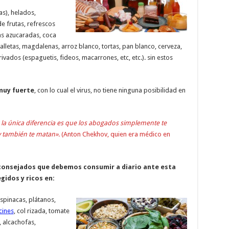
as), helados,
e frutas, refrescos
as azucaradas, coca
galletas, magdalenas, arroz blanco, tortas, pan blanco, cerveza,
rivados (espaguetis, fideos, macarrones, etc, etc.). sin estos
muy fuerte
, con lo cual el virus, no tiene ninguna posibilidad en
a única diferencia es que los abogados simplemente te
y también te matan».
(Anton Chekhov, quien era médico en
consejados que debemos consumir a diario ante esta
gidos y ricos en:
espinacas, plátanos,
cines
, col rizada, tomate
 alcachofas,