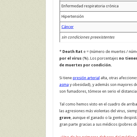
Enfermedad respiratoria crónica
Hipertensión
Cáncer
sin condiciones preexistentes
*
Death Rat
e = (número de muertes / núm
por el virus
(%). Los porcentajes
no tiene
de muertes por condición.
Si tiene
presión arterial
alta, otras afeccion
asma
y obesidad), y además son mayores de
son fumadores, tómese en serio el distancia
Tal como hemos visto en el cuadro de arrib
las agresiones más violentas del virus, sie
grave
, aunque el ganado o la gente despis
gran parte gracias a sus médicos (pobres di