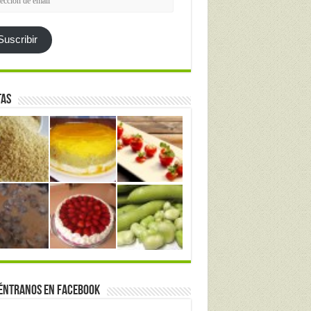
l
Suscribir
tas
éntranos en Facebook