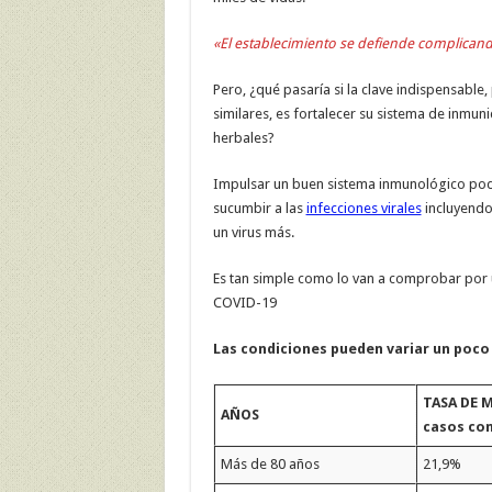
«El establecimiento se defiende complicand
Pero, ¿qué pasaría si la clave indispensab
similares, es fortalecer su sistema de inmu
herbales?
Impulsar un buen sistema inmunológico podrí
sucumbir a las
infecciones virales
incluyendo 
un virus más.
Es tan simple como lo van a comprobar por 
COVID-19
Las condiciones pueden variar un poc
TASA DE 
AÑOS
casos co
Más de 80 años
21,9%