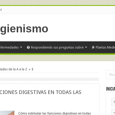
ud
nfermedades
Respondiendo sus preguntas sobre
Plantas Medi
des de la A a la Z
»
E
Inici
IONES DIGESTIVAS EN TODAS LAS
Cómo estimular las funciones digestivas en todas