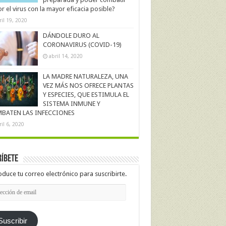
r el virus con la mayor eficacia posible?
ril 19, 2020
DÁNDOLE DURO AL
CORONAVIRUS (COVID-19)
abril 14, 2020
LA MADRE NATURALEZA, UNA
VEZ MÁS NOS OFRECE PLANTAS
Y ESPECIES, QUE ESTIMULA EL
SISTEMA INMUNE Y
BATEN LAS INFECCIONES
ril 6, 2020
íbete
oduce tu correo electrónico para suscribirte.
cción
l
Suscribir