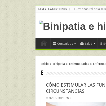
Fuente natural de la sal
JUEVES , 6 AGOSTO 2026
Contenidos
Salud
E
Inicio
»
Binipatia
»
Enfermedades
»
Enfermeda
E
CÓMO ESTIMULAR LAS FUNC
CIRCUNSTANCIAS
abril 9, 2019
0