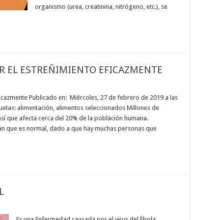
organismo (urea, creatinina, nitrógeno, etc.), se
R EL ESTREÑIMIENTO EFICAZMENTE
icazmente Publicado en: Miércoles, 27 de febrero de 2019 a las
quetas: alimentación, alimentos seleccionados Millones de
así que afecta cerca del 20% de la población humana.
an que es normal, dado a que hay muchas personas que
L
Es una Enfermedad causada por el virus del Ébola,