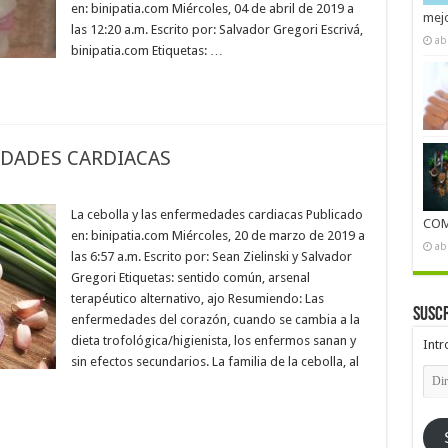
en: binipatia.com Miércoles, 04 de abril de 2019 a
mejo
las 12:20 a.m. Escrito por: Salvador Gregori Escrivá,
ab
binipatia.com Etiquetas: …
EDADES CARDIACAS
La cebolla y las enfermedades cardiacas Publicado
COM
en: binipatia.com Miércoles, 20 de marzo de 2019 a
ab
las 6:57 a.m. Escrito por: Sean Zielinski y Salvador
Gregori Etiquetas: sentido común, arsenal
terapéutico alternativo, ajo Resumiendo: Las
Suscr
enfermedades del corazón, cuando se cambia a la
dieta trofológica/higienista, los enfermos sanan y
Intr
sin efectos secundarios. La familia de la cebolla, al
Dire
de
emai