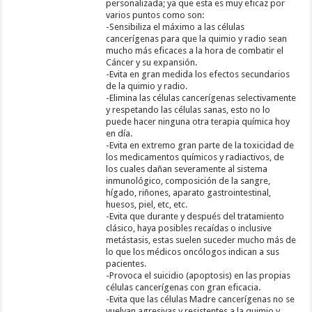
personalizada; ya que esta es muy eficaz por
varios puntos como son:
-Sensibiliza el máximo a las células
cancerígenas para que la quimio y radio sean
mucho más eficaces a la hora de combatir el
Cáncer y su expansión.
-Evita en gran medida los efectos secundarios
de la quimio y radio.
-Elimina las células cancerígenas selectivamente
y respetando las células sanas, esto no lo
puede hacer ninguna otra terapia química hoy
en día.
-Evita en extremo gran parte de la toxicidad de
los medicamentos químicos y radiactivos, de
los cuales dañan severamente al sistema
inmunológico, composición de la sangre,
hígado, riñones, aparato gastrointestinal,
huesos, piel, etc, etc.
-Evita que durante y después del tratamiento
clásico, haya posibles recaídas o inclusive
metástasis, estas suelen suceder mucho más de
lo que los médicos oncólogos indican a sus
pacientes.
-Provoca el suicidio (apoptosis) en las propias
células cancerígenas con gran eficacia.
-Evita que las células Madre cancerígenas no se
vuelvan agresivas y resistentes a la quimio y