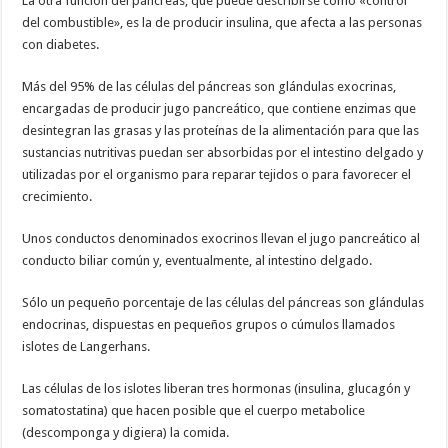
La otra función del páncreas, que puede describirse como «control
del combustible», es la de producir insulina, que afecta a las personas
con diabetes.
Más del 95% de las células del páncreas son glándulas exocrinas,
encargadas de producir jugo pancreático, que contiene enzimas que
desintegran las grasas y las proteínas de la alimentación para que las
sustancias nutritivas puedan ser absorbidas por el intestino delgado y
utilizadas por el organismo para reparar tejidos o para favorecer el
crecimiento.
Unos conductos denominados exocrinos llevan el jugo pancreático al
conducto biliar común y, eventualmente, al intestino delgado.
Sólo un pequeño porcentaje de las células del páncreas son glándulas
endocrinas, dispuestas en pequeños grupos o cúmulos llamados
islotes de Langerhans.
Las células de los islotes liberan tres hormonas (insulina, glucagón y
somatostatina) que hacen posible que el cuerpo metabolice
(descomponga y digiera) la comida.