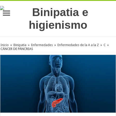
Inicio
»
Binipatia
»
Enfermedades
»
Enfermedades de la A a la Z
»
C
»
CÁNCER DE PÁNCREAS