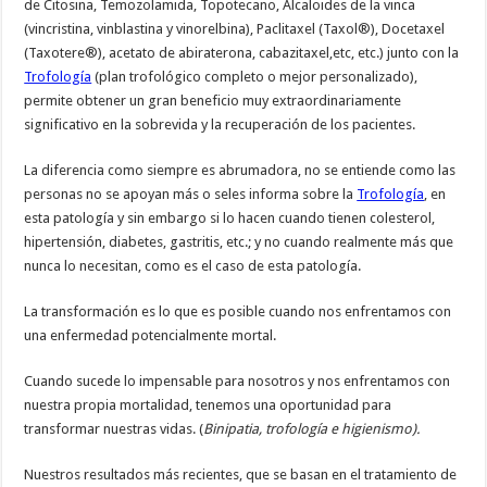
de Citosina, Temozolamida, Topotecano, Alcaloides de la vinca
(vincristina, vinblastina y vinorelbina), Paclitaxel (Taxol®), Docetaxel
(Taxotere®), acetato de abiraterona, cabazitaxel,etc, etc.) junto con la
Trofología
(plan trofológico completo o mejor personalizado),
permite obtener un gran beneficio muy extraordinariamente
significativo en la sobrevida y la recuperación de los pacientes.
La diferencia como siempre es abrumadora, no se entiende como las
personas no se apoyan más o seles informa sobre la
Trofología
, en
esta patología y sin embargo si lo hacen cuando tienen colesterol,
hipertensión, diabetes, gastritis, etc.; y no cuando realmente más que
nunca lo necesitan, como es el caso de esta patología.
La transformación es lo que es posible cuando nos enfrentamos con
una enfermedad potencialmente mortal.
Cuando sucede lo impensable para nosotros y nos enfrentamos con
nuestra propia mortalidad, tenemos una oportunidad para
transformar nuestras vidas. (
Binipatia, trofología e higienismo).
Nuestros resultados más recientes, que se basan en el tratamiento de