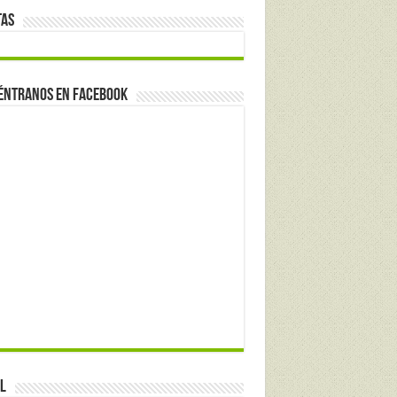
tas
éntranos en Facebook
l