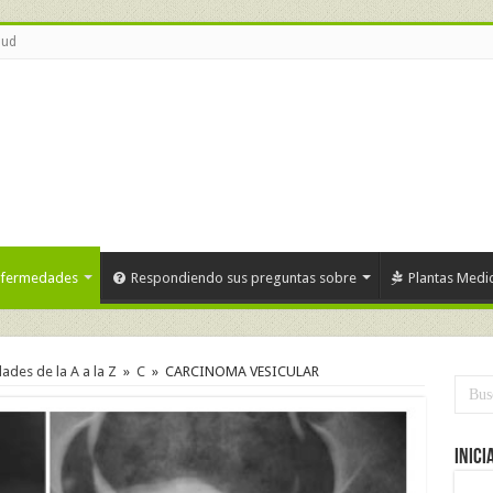
lud
nfermedades
Respondiendo sus preguntas sobre
Plantas Medic
des de la A a la Z
»
C
»
CARCINOMA VESICULAR
Inici