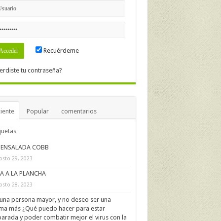
Recuérdeme
erdiste tu contraseña?
iente
Popular
comentarios
quetas
ENSALADA COBB
osto 29, 2023
IA A LA PLANCHA
osto 28, 2023
una persona mayor, y no deseo ser una
ima más ¿Qué puedo hacer para estar
arada y poder combatir mejor el virus con la