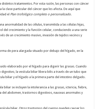
 distintos tratamientos. Por esta razón, las personas con cáncer
 la clase particular del cáncer que les afecta. De aquí que
idad el
Plan trofológico completo o personalizado.
na anormalidad de las células, transmitida a las células hijas,
ol del crecimiento y la función celular, conduciendo a una serie
és de un crecimiento masivo, invasión de tejidos vecinos y
 forma de pera alargada situado por debajo del hígado, en la
n líquido elaborado por el hígado para digerir las grasas. Cuando
gestivo, la vesícula biliar libera bilis a través de un tubo que
ula biliar y el hígado a la primera parte del intestino delgado.
 biliar se incluyen la intolerancia a las grasas, ictericia, fiebre,
da del abdomen, trastornos digestivos, nauseas anormales y
esícula biliar. Otros trastornos del cuerpo pueden causar los