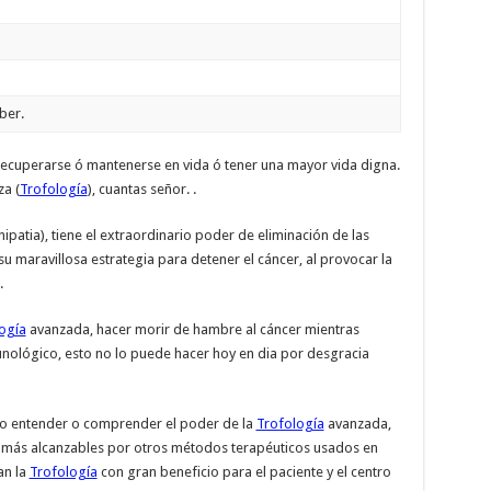
er.
recuperarse ó mantenerse en vida ó tener una mayor vida digna.
za (
Trofología
), cuantas señor. .
ipatia), tiene el extraordinario poder de eliminación de las
su maravillosa estrategia para detener el cáncer, al provocar la
.
ogía
avanzada, hacer morir de hambre al cáncer mientras
munológico, esto no lo puede hacer hoy en dia por desgracia
 no entender o comprender el poder de la
Trofología
avanzada,
s jamás alcanzables por otros métodos terapéuticos usados en
an la
Trofología
con gran beneficio para el paciente y el centro