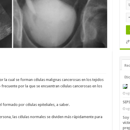
¿P
Rec
Eti
r la cual se forman células malignas cancerosas en los tejidos
 frecuente por la que se encuentran células cancerosas en los
ag
SEP
 formado por células epiteliales, a saber.
ag
ersona, las células normales se dividen más rápidamente para
Soy 
víct
prep