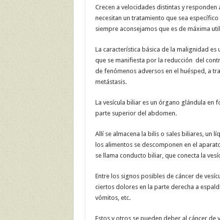
Crecen a velocidades distintas y responden a
necesitan un tratamiento que sea específico a
siempre aconsejamos que es de máxima util
La característica básica de la malignidad es u
que se manifiesta por la reducción del contr
de fenómenos adversos en el huésped, a trav
metástasis.
La vesícula biliar es un órgano glándula en
parte superior del abdomen.
Allí se almacena la bilis o sales biliares, u
los alimentos se descomponen en el aparato di
se llama conducto biliar, que conecta la vesíc
Entre los signos posibles de cáncer de vesícula
ciertos dolores en la parte derecha a espal
vómitos, etc.
Estos y otros se pueden deber al cáncer de v