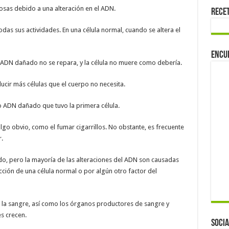
osas debido a una alteración en el ADN.
Rece
odas sus actividades. En una célula normal, cuando se altera el
Encu
el ADN dañado no se repara, y la célula no muere como debería.
ducir más células que el cuerpo no necesita.
o ADN dañado que tuvo la primera célula.
lgo obvio, como el fumar cigarrillos. No obstante, es frecuente
.
, pero la mayoría de las alteraciones del ADN son causadas
ción de una célula normal o por algún otro factor del
an la sangre, así como los órganos productores de sangre y
es crecen.
Socia