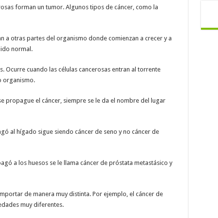
cerosas forman un tumor. Algunos tipos de cáncer, como la
an a otras partes del organismo donde comienzan a crecer y a
ido normal.
. Ocurre cuando las células cancerosas entran al torrente
ro organismo.
se propague el cáncer, siempre se le da el nombre del lugar
agó al hígado sigue siendo cáncer de seno y no cáncer de
agó a los huesos se le llama cáncer de próstata metastásico y
mportar de manera muy distinta. Por ejemplo, el cáncer de
edades muy diferentes.