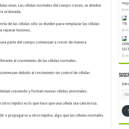
mayo
ulas vivas. Las células normales del cuerpo crecen, se dividen
ab
ra ordenada.
19)
oría de las células sólo se dividen para remplazar las células
 reparar lesiones.
ab
alguna parte del cuerpo comienzan a crecer de manera
OFR
SIS
ab
iferente al crecimiento de las células normales.
comienzan debido al crecimiento sin control de células
Suscr
Intr
ontinúan creciendo y forman nuevas células anormales.
Dire
de
emai
n otros tejidos es lo que hace que una célula sea cancerosa.
ir o propagarse a otros tejidos, algo que las células normales