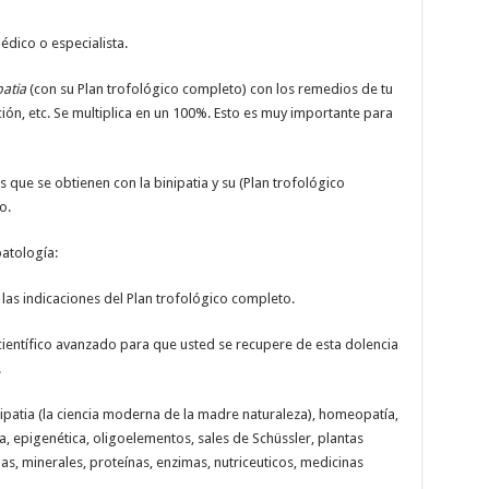
dico o especialista.
patia
(con su Plan trofológico completo) con los remedios de tu
ción, etc. Se multiplica en un 100%. Esto es muy importante para
 que se obtienen con la binipatia y su (Plan trofológico
o.
atología:
las indicaciones del Plan trofológico completo.
ientífico avanzado para que usted se recupere de esta dolencia
.
nipatia (la ciencia moderna de la madre naturaleza), homeopatía,
a, epigenética, oligoelementos, sales de Schüssler, plantas
as, minerales, proteínas, enzimas, nutriceuticos, medicinas