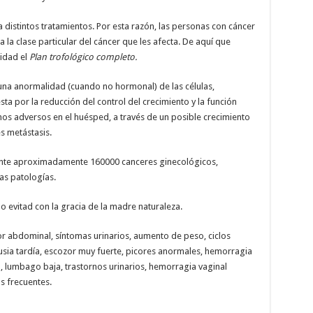
 distintos tratamientos. Por esta razón, las personas con cáncer
 la clase particular del cáncer que les afecta. De aquí que
idad el
Plan trofológico completo.
 una anormalidad (cuando no hormonal) de las células,
esta por la reducción del control del crecimiento y la función
os adversos en el huésped, a través de un posible crecimiento
s metástasis.
ente aproximadamente 160000 canceres ginecológicos,
as patologías.
 evitad con la gracia de la madre naturaleza.
r abdominal, síntomas urinarios, aumento de peso, ciclos
usia tardía, escozor muy fuerte, picores anormales, hemorragia
 lumbago baja, trastornos urinarios, hemorragia vaginal
s frecuentes.