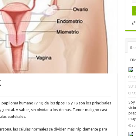
¿P
Rec
Eti
ag
X
SEP
ag
Soy 
l papiloma humano (VPH) de los tipos 16 y 18 son los principales
víct
y genital. A saber, sin olvidar a los demás. Tumor maligno casi
prep
as epiteliales.
mayo
ab
ersona, las células normales se dividen más rápidamente para