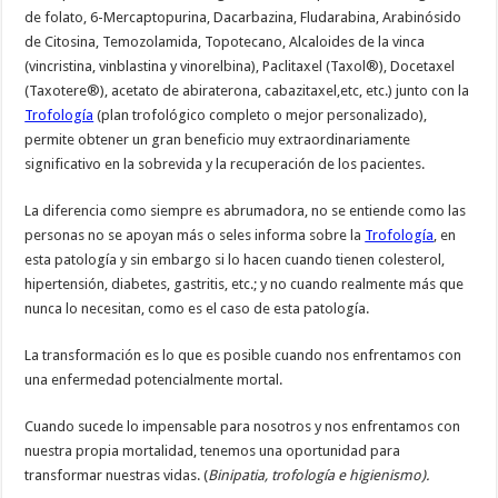
de folato, 6-Mercaptopurina, Dacarbazina, Fludarabina, Arabinósido
de Citosina, Temozolamida, Topotecano, Alcaloides de la vinca
(vincristina, vinblastina y vinorelbina), Paclitaxel (Taxol®), Docetaxel
(Taxotere®), acetato de abiraterona, cabazitaxel,etc, etc.) junto con la
Trofología
(plan trofológico completo o mejor personalizado),
permite obtener un gran beneficio muy extraordinariamente
significativo en la sobrevida y la recuperación de los pacientes.
La diferencia como siempre es abrumadora, no se entiende como las
personas no se apoyan más o seles informa sobre la
Trofología
, en
esta patología y sin embargo si lo hacen cuando tienen colesterol,
hipertensión, diabetes, gastritis, etc.; y no cuando realmente más que
nunca lo necesitan, como es el caso de esta patología.
La transformación es lo que es posible cuando nos enfrentamos con
una enfermedad potencialmente mortal.
Cuando sucede lo impensable para nosotros y nos enfrentamos con
nuestra propia mortalidad, tenemos una oportunidad para
transformar nuestras vidas. (
Binipatia, trofología e higienismo).