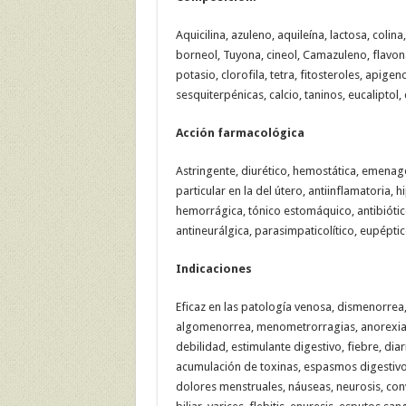
Aquicilina, azuleno, aquileína, lactosa, colin
borneol, Tuyona, cineol, Camazuleno, flavonas,
potasio, clorofila, tetra, fitosteroles, apige
sesquiterpénicas, calcio, taninos, eucaliptol, 
Acción farmacológica
Astringente, diurético, hemostática, emenag
particular en la del útero, antiinflamatoria, 
hemorrágica, tónico estomáquico, antibiótico,
antineurálgica, parasimpaticolítico, eupéptic
Indicaciones
Eficaz en las patología venosa, dismenorrea, 
algomenorrea, menometrorragias, anorexia, 
debilidad, estimulante digestivo, fiebre, di
acumulación de toxinas, espasmos digestiv
dolores menstruales, náuseas, neurosis, convu