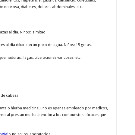
guinolentos, inapetencia, gastritis, cansancio, colecistitis,
n nerviosa, diabetes, dolores abdominales, etc.
azas al día. Niños: la mitad.
eces al día diluir con un poco de agua. Niños: 15 gotas.
uemaduras, llagas, ulceraciones varicosas, etc.
 de cabeza.
nta o hierba medicinal), no es apenas empleado por médicos,
general prestan mucha atención a los compuestos eficaces que
ogía
) y no en los laboratorios.