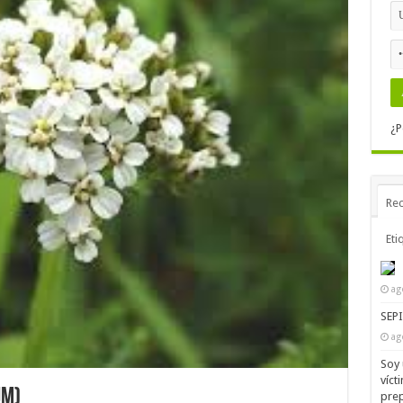
¿P
Rec
Eti
ag
SEP
ag
Soy 
víct
um)
prep