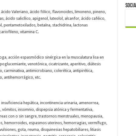
Socia
a, ácido Valeriano, ácido fólico, flavonoides, limoneno, pineno,
 ácido salicílico, apigenol, luteolol, alcanfor, ácido caféico,
nol, pentametoxilados, betaína, stachidrina, lactonas
cariofileno, vitamina C.
oga, acción espasmódico sinérgica en la musculatura lisa en
hipoglucemiante, venotónica, cicatrizante, aperitivo, diátesis
 carminativa, antimicrobiano, colerética, antipirética,
o, antihemorrágico, etc.
insuficiencia hepática, incontinencia urinaria, amenorrea,
vómitos, insomnio, dispepsia atónica y fermentativa,
arreas con o sin sangre, trastornos menstruales, menopausia,
os, hemorroides, espasmos uterinos, hemorragias, vermífugo,
lsiones, gota, reuma, disquinesias hepatobiliares, litiasis