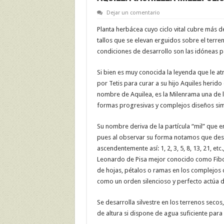
Dejar un comentario
Planta herbácea cuyo ciclo vital cubre más d
tallos que se elevan erguidos sobre el terr
condiciones de desarrollo son las idóneas p
Si bien es muy conocida la leyenda que le a
por Tetis para curar a su hijo Aquiles herido 
nombre de Aquilea, es la Milenrama una de l
formas progresivas y complejos diseños simét
Su nombre deriva de la partícula “mil” que e
pues al observar su forma notamos que desd
ascendentemente así: 1, 2, 3, 5, 8, 13, 21, e
Leonardo de Pisa mejor conocido como Fibon
de hojas, pétalos o ramas en los complejos 
como un orden silencioso y perfecto actúa d
Se desarrolla silvestre en los terrenos secos
de altura si dispone de agua suficiente para