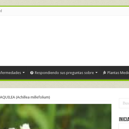
ud
nfermedades
Respondiendo sus preguntas sobre
Plantas Medi
AQUILEA (Achillea millefolium)
Inici