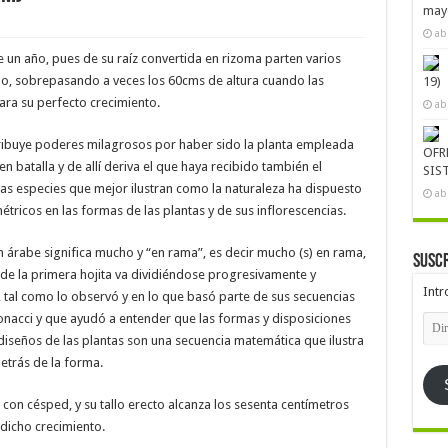
mayo
ab
e un año, pues de su raíz convertida en rizoma parten varios
eno, sobrepasando a veces los 60cms de altura cuando las
19)
ara su perfecto crecimiento.
ab
tribuye poderes milagrosos por haber sido la planta empleada
OFR
en batalla y de allí deriva el que haya recibido también el
SIS
as especies que mejor ilustran como la naturaleza ha dispuesto
ab
ricos en las formas de las plantas y de sus inflorescencias.
n árabe significa mucho y “en rama”, es decir mucho (s) en rama,
Suscr
e la primera hojita va dividiéndose progresivamente y
Intr
tc., tal como lo observó y en lo que basó parte de sus secuencias
acci y que ayudó a entender que las formas y disposiciones
Dire
de
diseños de las plantas son una secuencia matemática que ilustra
emai
etrás de la forma.
, con césped, y su tallo erecto alcanza los sesenta centímetros
 dicho crecimiento.