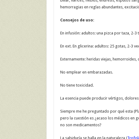
biliar, varices, flebitis, enuresis, esputos san
hemorragias en reglas abundantes, excitació
Consejos de uso:
En infusión: adultos: una pizca por taza, 2-3 t
En ext. En glicerina: adultos: 25 gotas, 2-3 v
Externamente: heridas viejas, hemorroides, q
No emplear en embarazadas.
No tiene toxicidad.
La esencia puede producir vértigos, dolores
Siempre me he preguntado por qué esta (Pla
pero la cuestión es ¿acaso los médicos en 
no son medicamentos?
La sabiduría se halla en la naturaleza (
Trofol