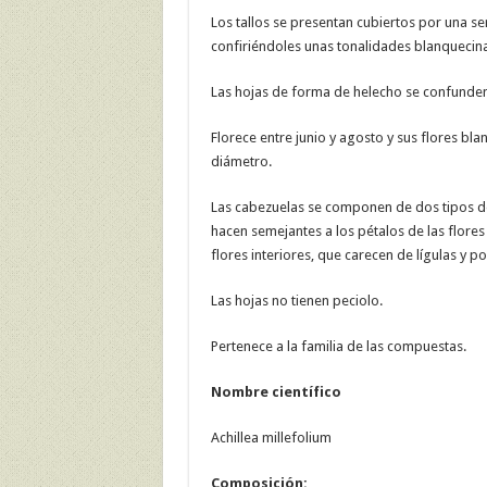
Los tallos se presentan cubiertos por una ser
confiriéndoles unas tonalidades blanquecina
Las hojas de forma de helecho se confunden c
Florece entre junio y agosto y sus flores bl
diámetro.
Las cabezuelas se componen de dos tipos de 
hacen semejantes a los pétalos de las flore
flores interiores, que carecen de lígulas y 
Las hojas no tienen peciolo.
Pertenece a la familia de las compuestas.
Nombre científico
Achillea millefolium
Composición: