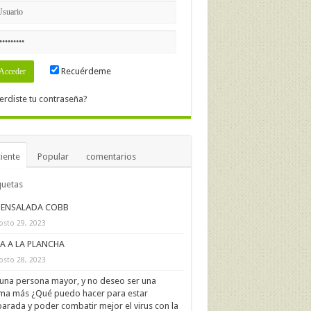
Recuérdeme
erdiste tu contraseña?
iente
Popular
comentarios
quetas
ENSALADA COBB
osto 29, 2023
IA A LA PLANCHA
osto 28, 2023
una persona mayor, y no deseo ser una
ima más ¿Qué puedo hacer para estar
arada y poder combatir mejor el virus con la