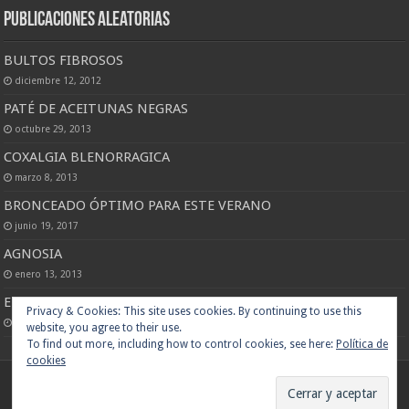
Publicaciones Aleatorias
BULTOS FIBROSOS
diciembre 12, 2012
PATÉ DE ACEITUNAS NEGRAS
octubre 29, 2013
COXALGIA BLENORRAGICA
marzo 8, 2013
BRONCEADO ÓPTIMO PARA ESTE VERANO
junio 19, 2017
AGNOSIA
enero 13, 2013
ENSALADA DE POLLO AL CURRY
Privacy & Cookies: This site uses cookies. By continuing to use this
marzo 18, 2013
website, you agree to their use.
To find out more, including how to control cookies, see here:
Política de
cookies
© Copyright 2013 - Todos los derechos reservados www.binipatia.com