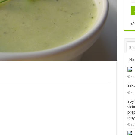
¿P
Rec
Eti
ag
SEP
ag
Soy 
víct
prep
mayo
ab