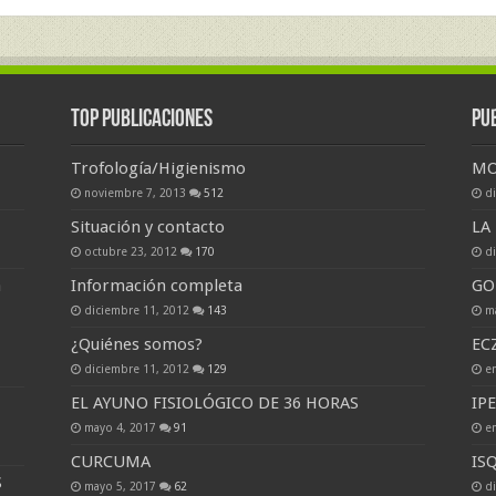
Top Publicaciones
Pu
Trofología/Higienismo
MO
noviembre 7, 2013
512
d
Situación y contacto
LA
octubre 23, 2012
170
d
a
Información completa
GO
diciembre 11, 2012
143
m
¿Quiénes somos?
EC
diciembre 11, 2012
129
e
EL AYUNO FISIOLÓGICO DE 36 HORAS
IP
mayo 4, 2017
91
e
CURCUMA
IS
S
mayo 5, 2017
62
d