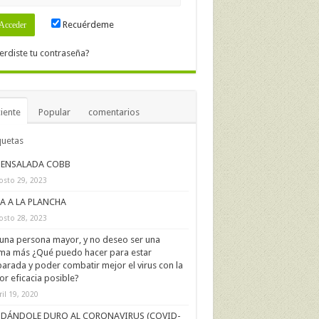
Recuérdeme
erdiste tu contraseña?
iente
Popular
comentarios
quetas
ENSALADA COBB
osto 29, 2023
IA A LA PLANCHA
osto 28, 2023
una persona mayor, y no deseo ser una
ima más ¿Qué puedo hacer para estar
arada y poder combatir mejor el virus con la
r eficacia posible?
ril 19, 2020
DÁNDOLE DURO AL CORONAVIRUS (COVID-