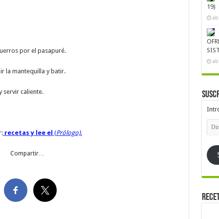
19)
ab
OFR
SIS
puerros por el pasapuré.
ab
r la mantequilla y batir.
servir caliente.
Suscr
Intr
Dire
de
:
recetas y lee el
(
Prólogo).
emai
Compartir…
Rece