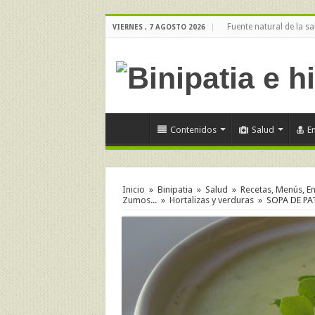
Fuente natural de la sa
VIERNES , 7 AGOSTO 2026
Contenidos
Salud
E
Inicio
»
Binipatia
»
Salud
»
Recetas, Menús, En
Zumos...
»
Hortalizas y verduras
»
SOPA DE PA