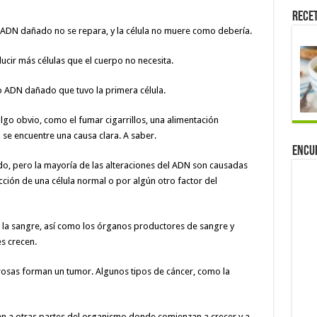
Rece
el ADN dañado no se repara, y la célula no muere como debería.
ducir más células que el cuerpo no necesita.
o ADN dañado que tuvo la primera célula.
lgo obvio, como el fumar cigarrillos, una alimentación
 se encuentre una causa clara. A saber.
Encu
, pero la mayoría de las alteraciones del ADN son causadas
ción de una célula normal o por algún otro factor del
an la sangre, así como los órganos productores de sangre y
es crecen.
cerosas forman un tumor. Algunos tipos de cáncer, como la
an a otras partes del organismo donde comienzan a crecer y a