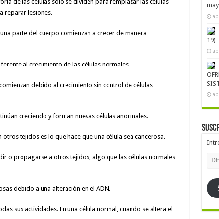
oría de las células sólo se dividen para remplazar las células
mayo
 reparar lesiones.
ab
alguna parte del cuerpo comienzan a crecer de manera
19)
ab
iferente al crecimiento de las células normales.
OFR
SIS
comienzan debido al crecimiento sin control de células
ab
ontinúan creciendo y forman nuevas células anormales.
Suscr
n otros tejidos es lo que hace que una célula sea cancerosa.
Intr
Dire
ir o propagarse a otros tejidos, algo que las células normales
de
emai
osas debido a una alteración en el ADN.
odas sus actividades. En una célula normal, cuando se altera el