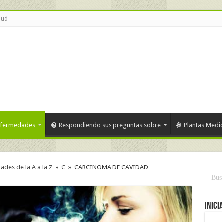
lud
nfermedades
Respondiendo sus preguntas sobre
Plantas Medic
des de la A a la Z
»
C
»
CARCINOMA DE CAVIDAD
Inici