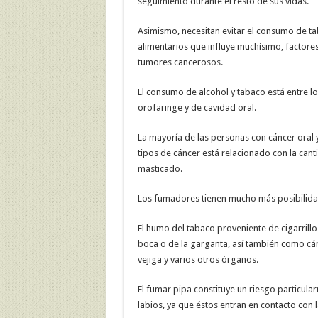
seguimiento durante el resto de sus vidas.
Asimismo, necesitan evitar el consumo de ta
alimentarios que influye muchísimo, factore
tumores cancerosos.
El consumo de alcohol y tabaco está entre l
orofaringe y de cavidad oral.
La mayoría de las personas con cáncer oral
tipos de cáncer está relacionado con la can
masticado.
Los fumadores tienen mucho más posibilidad
El humo del tabaco proveniente de cigarrillo
boca o de la garganta, así también como cá
vejiga y varios otros órganos.
El fumar pipa constituye un riesgo particula
labios, ya que éstos entran en contacto con l