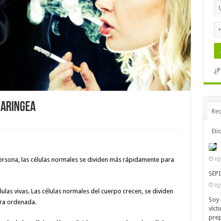
¿P
FARINGEA
Rec
Eti
ag
ersona, las células normales se dividen más rápidamente para
SEP
ag
ulas vivas. Las células normales del cuerpo crecen, se dividen
Soy 
ra ordenada.
víct
prep