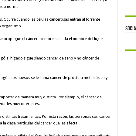
ido normal.
. Ocurre cuando las células cancerosas entran al torrente
ro organismo.
Socia
se propague el cáncer, siempre se le da el nombre del lugar
agó al hígado sigue siendo cáncer de seno y no cáncer de
agó a los huesos se le llama cáncer de próstata metastásico y
mportar de manera muy distinta. Por ejemplo, el cáncer de
edades muy diferentes.
 distintos tratamientos. Por esta razón, las personas con cáncer
 la clase particular del cáncer que les afecta.
 máxima utilidad el
Plan trofológico completo o personalizado.