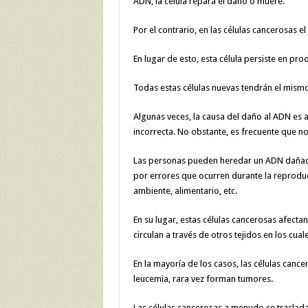
ADN, la célula repara el daño o muere.
Por el contrario, en las células cancerosas 
En lugar de esto, esta célula persiste en pro
Todas estas células nuevas tendrán el mism
Algunas veces, la causa del daño al ADN es a
incorrecta. No obstante, es frecuente que no
Las personas pueden heredar un ADN dañado
por errores que ocurren durante la reproduc
ambiente, alimentario, etc.
En su lugar, estas células cancerosas afect
circulan a través de otros tejidos en los cual
En la mayoría de los casos, las células can
leucemia, rara vez forman tumores.
Las células cancerosas a menudo se traslad