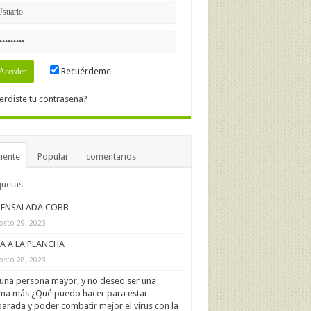
Recuérdeme
erdiste tu contraseña?
iente
Popular
comentarios
quetas
ENSALADA COBB
osto 29, 2023
IA A LA PLANCHA
osto 28, 2023
una persona mayor, y no deseo ser una
ima más ¿Qué puedo hacer para estar
arada y poder combatir mejor el virus con la