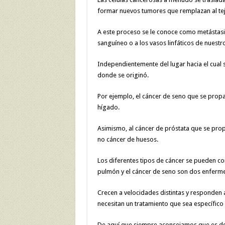
formar nuevos tumores que remplazan al tej
A este proceso se le conoce como metástasis
sanguíneo o a los vasos linfáticos de nuest
Independientemente del lugar hacia el cual 
donde se originó.
Por ejemplo, el cáncer de seno que se prop
hígado.
Asimismo, al cáncer de próstata que se prop
no cáncer de huesos.
Los diferentes tipos de cáncer se pueden co
pulmón y el cáncer de seno son dos enferm
Crecen a velocidades distintas y responden a
necesitan un tratamiento que sea específico a
De aquí que siempre aconsejamos que es de