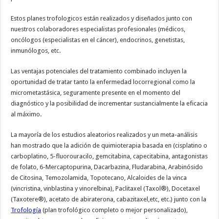
Estos planes trofologicos están realizados y diseñados junto con
nuestros colaboradores especialistas profesionales (médicos,
oncólogos (especialistas en el cáncer), endocrinos, genetistas,
inmunólogos, etc.
Las ventajas potenciales del tratamiento combinado incluyen la
oportunidad de tratar tanto la enfermedad locorregional como la
micrometastásica, seguramente presente en el momento del
diagnóstico y la posibilidad de incrementar sustancialmente la eficacia
al máximo.
La mayoría de los estudios aleatorios realizados y un meta-análisis
han mostrado que la adición de quimioterapia basada en (cisplatino o
carboplatino, 5-fluorouracilo, gemcitabina, capecitabina, antagonistas
de folato, 6-Mercaptopurina, Dacarbazina, Fludarabina, Arabinósido
de Citosina, Temozolamida, Topotecano, Alcaloides de la vinca
(vincristina, vinblastina y vinorelbina), Paclitaxel (Taxol®), Docetaxel
(Taxotere®), acetato de abiraterona, cabazitaxel,etc, etc.) junto con la
Trofología
(plan trofológico completo o mejor personalizado),