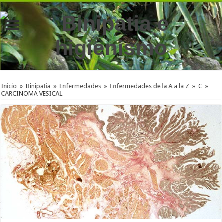
Inicio
»
Binipatia
»
Enfermedades
»
Enfermedades de la A a la Z
»
C
»
CARCINOMA VESICAL