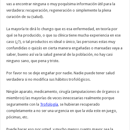
vas a encontrar ninguna o muy poquísima información útil para la
verdadera: recuperación, regeneración o simplemente la plena
curación de su (salud).
La mayoría te dirá lo chungo que es esa enfermedad, en teoría por
qué se ha producido, o que su clínica tiene mucha experiencia en ese
caso (¿?), o tal productos es ideal o único, las personas estas muy
confundidas o quizás en cierta manera engañadas o mareadas vaya a
saber, bueno así va la salud general de la población, no hay casi
ninguno sano, que pena y triste.
Por favor no se deje engañar por nadie. Nadie puede tener salud
verdadera si no modifica sus hábitos trofológicos.
Ningún aparato, medicamento, cirugía (amputaciones de órganos o
miembros) las mayorías de veces innecesarias realmente porque
seguramente con la
Trofología
, se hubieran recuperado
completamente a no ser una urgencia en que la vida este en juego,
pócimas, etc.
Puede hacer eso por usted, y mucho menos cuanto mayor sea la