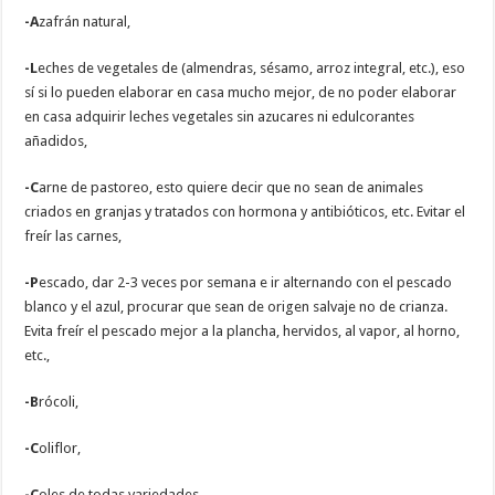
-A
zafrán natural,
-L
eches de vegetales de (almendras, sésamo, arroz integral, etc.), eso
sí si lo pueden elaborar en casa mucho mejor, de no poder elaborar
en casa adquirir leches vegetales sin azucares ni edulcorantes
añadidos,
-C
arne de pastoreo, esto quiere decir que no sean de animales
criados en granjas y tratados con hormona y antibióticos, etc. Evitar el
freír las carnes,
-P
escado, dar 2-3 veces por semana e ir alternando con el pescado
blanco y el azul, procurar que sean de origen salvaje no de crianza.
Evita freír el pescado mejor a la plancha, hervidos, al vapor, al horno,
etc.,
-B
rócoli,
-C
oliflor,
-C
oles de todas variedades,