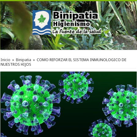
Inicio
»
Binipatia
»
COMO REFORZAR EL SISTEMA INMUNOLOGICO DE
NUESTROS HIJOS