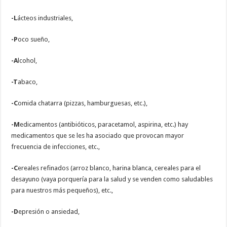
-L
ácteos industriales,
-P
oco sueño,
-A
lcohol,
-T
abaco,
-C
omida chatarra (pizzas, hamburguesas, etc.),
-M
edicamentos (antibióticos, paracetamol, aspirina, etc.) hay
medicamentos que se les ha asociado que provocan mayor
frecuencia de infecciones, etc.,
-C
ereales refinados (arroz blanco, harina blanca, cereales para el
desayuno (vaya porquería para la salud y se venden como saludables
para nuestros más pequeños), etc.,
-D
epresión o ansiedad,