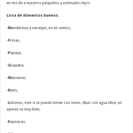
en vez de a nuestros pequeños y estimados hijos.
Lista de alimentos buenos:
-M
andarinas y naranjas, no en zumos,
-F
resas,
-P
apaya,
-G
uayaba,
-M
anzanas,
-K
iwis,
-L
imones, este sí se puede tomar con zumo, diluir con agua tibia, en
ayunas va muy bien,
-E
spinacas,