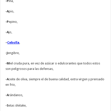
-P
iña,
-A
pio,
-P
epino,
-A
jo,
–
Cebolla
,
-J
engibre,
-M
iel cruda pura, en vez de azúcar o edulcorantes que todos estos
son peligrosos para las defensas,
-A
ceite de oliva, siempre el de buena calidad, extra virgen y prensado
en frio,
-A
rándanos,
-S
etas shiitake,