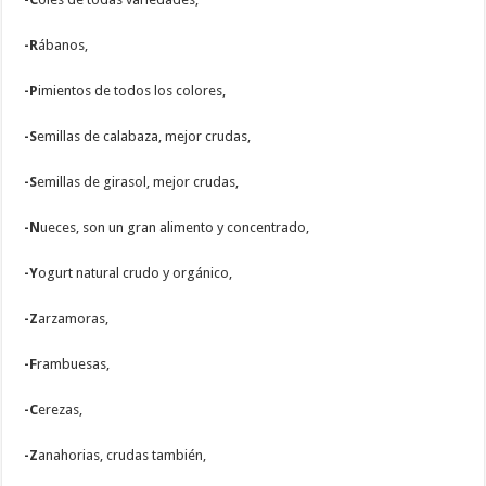
-R
ábanos,
-P
imientos de todos los colores,
-S
emillas de calabaza, mejor crudas,
-S
emillas de girasol, mejor crudas,
-N
ueces, son un gran alimento y concentrado,
-Y
ogurt natural crudo y orgánico,
-Z
arzamoras,
-F
rambuesas,
-C
erezas,
-Z
anahorias, crudas también,