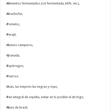
-A
limentos fermentados (col fermentada, kéfir, etc.),
-A
lcachofas,
-P
omelos,
-P
erejil,
-H
uevos camperos,
-G
ranada,
-E
spárragos,
-P
uerros,
-U
vas, las mejores las negras y rojas,
-P
an integral de espelta, evitar en lo posible el de trigo,
-N
uez de brasil,