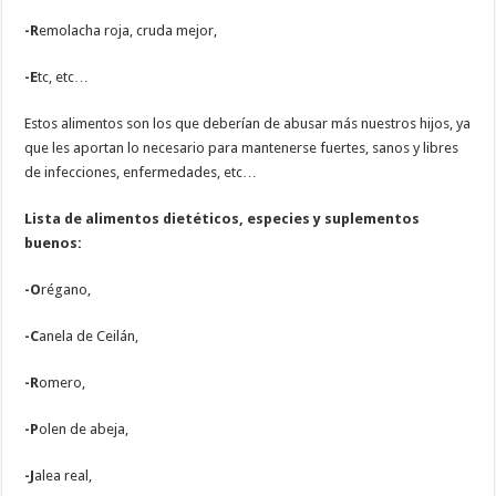
-R
emolacha roja, cruda mejor,
-E
tc, etc…
Estos alimentos son los que deberían de abusar más nuestros hijos, ya
que les aportan lo necesario para mantenerse fuertes, sanos y libres
de infecciones, enfermedades, etc…
Lista de alimentos dietéticos, especies y suplementos
buenos:
-O
régano,
-C
anela de Ceilán,
-R
omero,
-P
olen de abeja,
-J
alea real,