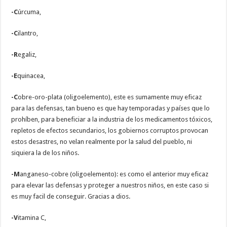
-C
úrcuma,
-C
ilantro,
-R
egaliz,
-E
quinacea,
-C
obre-oro-plata (oligoelemento), este es sumamente muy eficaz
para las defensas, tan bueno es que hay temporadas y países que lo
prohíben, para beneficiar a la industria de los medicamentos tóxicos,
repletos de efectos secundarios, los gobiernos corruptos provocan
estos desastres, no velan realmente por la salud del pueblo, ni
siquiera la de los niños.
-M
anganeso-cobre (oligoelemento): es como el anterior muy eficaz
para elevar las defensas y proteger a nuestros niños, en este caso si
es muy facil de conseguir. Gracias a dios.
-V
itamina C,