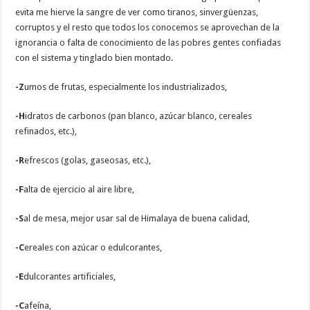
evita me hierve la sangre de ver como tiranos, sinvergüenzas,
corruptos y el resto que todos los conocemos se aprovechan de la
ignorancia o falta de conocimiento de las pobres gentes confiadas
con el sistema y tinglado bien montado.
-Z
umos de frutas, especialmente los industrializados,
-H
idratos de carbonos (pan blanco, azúcar blanco, cereales
refinados, etc.),
-R
efrescos (golas, gaseosas, etc.),
-F
alta de ejercicio al aire libre,
-S
al de mesa, mejor usar sal de Himalaya de buena calidad,
-C
ereales con azúcar o edulcorantes,
-E
dulcorantes artificiales,
-C
afeína,