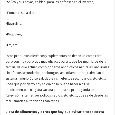
-S
aúco y sus bayas, es ideal para las defensas en el invierno,
-T
omar el sol a diario,
-E
spirulina,
-P
ropóleo,
-E
tc, etc…
Estos productos dietéticos y suplementos no tienen un coste caro,
pero son muy pero que muy eficaces para todos los miembros de la
familia, ya que actúan como poderos antibióticos naturales, antivirales
sin efectos secundarios, antihongos, antiinflamatorios, estimulan el
sistema inmunológico saludable y sin efectos secundarios, etc, etc…
Cosa que por cierto hoy en día no lo puede hacer ningún
medicamento ni ninguna vacuna, por mucha propaganda en
(televisión, internet, periódicos, radios, etc, etc…, que se dé desde las
mal llamadas autoridades sanitarias.
Lista de alimentos y otros que hay que evitar a toda costa