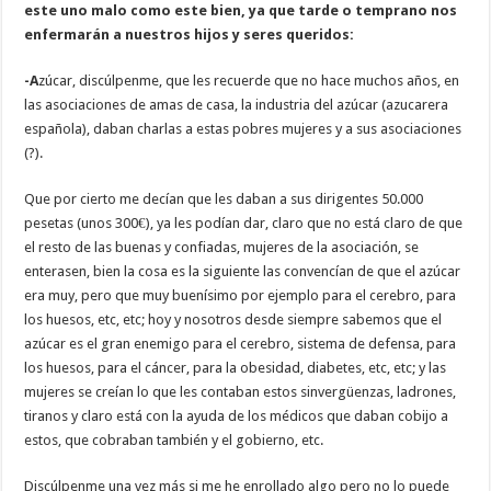
este uno malo como este bien, ya que tarde o temprano nos
enfermarán a nuestros hijos y seres queridos:
-A
zúcar, discúlpenme, que les recuerde que no hace muchos años, en
las asociaciones de amas de casa, la industria del azúcar (azucarera
española), daban charlas a estas pobres mujeres y a sus asociaciones
(?).
Que por cierto me decían que les daban a sus dirigentes 50.000
pesetas (unos 300€), ya les podían dar, claro que no está claro de que
el resto de las buenas y confiadas, mujeres de la asociación, se
enterasen, bien la cosa es la siguiente las convencían de que el azúcar
era muy, pero que muy buenísimo por ejemplo para el cerebro, para
los huesos, etc, etc; hoy y nosotros desde siempre sabemos que el
azúcar es el gran enemigo para el cerebro, sistema de defensa, para
los huesos, para el cáncer, para la obesidad, diabetes, etc, etc; y las
mujeres se creían lo que les contaban estos sinvergüenzas, ladrones,
tiranos y claro está con la ayuda de los médicos que daban cobijo a
estos, que cobraban también y el gobierno, etc.
Discúlpenme una vez más si me he enrollado algo pero no lo puede