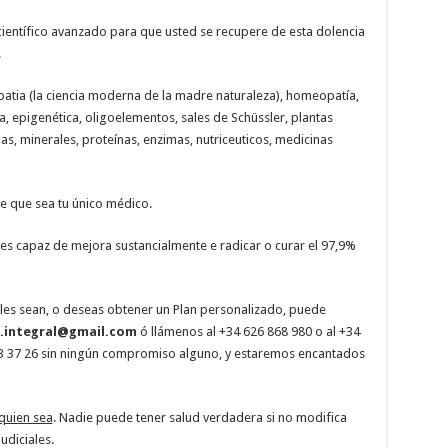
ientífico avanzado para que usted se recupere de esta dolencia
.
patia (la ciencia moderna de la madre naturaleza), homeopatía,
a, epigenética, oligoelementos, sales de Schüssler, plantas
as, minerales, proteínas, enzimas, nutriceuticos, medicinas
 que sea tu único médico.
 es capaz de mejora sustancialmente e radicar o curar el 97,9%
les sean, o deseas obtener un Plan personalizado, puede
a.integral@gmail.com
ó llámenos al +34 626 868 980 o al +34
83 37 26 sin ningún compromiso alguno, y estaremos encantados
quien sea
. Nadie puede tener salud verdadera si no modifica
udiciales.