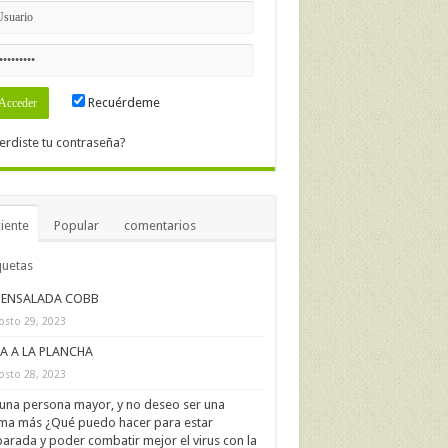
Recuérdeme
erdiste tu contraseña?
iente
Popular
comentarios
quetas
ENSALADA COBB
osto 29, 2023
IA A LA PLANCHA
osto 28, 2023
una persona mayor, y no deseo ser una
ima más ¿Qué puedo hacer para estar
arada y poder combatir mejor el virus con la