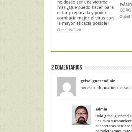
no deseo ser una víctima
DÁND
más ¿Qué puedo hacer para
CORO
estar preparada y poder
abril 
combatir mejor el virus con
la mayor eficacia posible?
abril 19, 2020
2 comentarios
grisel guerendiain
necesito informacion de tratam
admin
Hola grisel guerendia
una cura o tratamiento
encontraras “escleros
completo) muy, muy ef