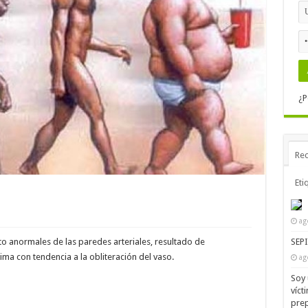
¿P
Rec
Eti
ag
SEP
to anormales de las paredes arteriales, resultado de
ima con tendencia a la obliteración del vaso.
ag
Soy 
víct
prep