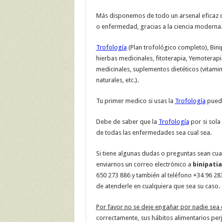
Más disponemos de todo un arsenal eficaz c
o enfermedad, gracias a la ciencia moderna
Trofología
(Plan trofológico completo), Bini
hierbas medicinales, fitoterapia, Yemoterapi
medicinales, suplementos dietéticos (vitamin
naturales, etc.).
Tu primer medico si usas la
Trofología
puede
Debe de saber que la
Trofología
por si sola
de todas las enfermedades sea cual sea.
Si tiene algunas dudas o preguntas sean cua
enviarnos un correo electrónico a
binipati
650 273 886 y también al teléfono +34 96 2
de atenderle en cualquiera que sea su caso.
Por favor no se deje engañar por nadie sea 
correctamente, sus hábitos alimentarios perj