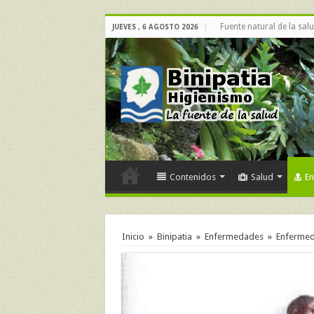
Fuente natural de la sal
JUEVES , 6 AGOSTO 2026
Contenidos
Salud
E
Inicio
»
Binipatia
»
Enfermedades
»
Enfermeda