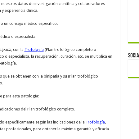
 nuestros datos de investigación científica y colaboradores
 y experiencia clínica.
mo un consejo médico especifico.
dico o especialista.
nipatia
, con la
Trofología
(Plan trofológico completo o
Socia
o especialista, la recuperación, curación, etc. Se multiplica en
patología.
 que se obtienen con la binipatia y su (Plan trofológico
o.
 para esta patología:
indicaciones del Plan trofológico completo.
do específicamente según las indicaciones de la
Trofología
,
tas profesionales, para obtener la máxima garantía y eficacia