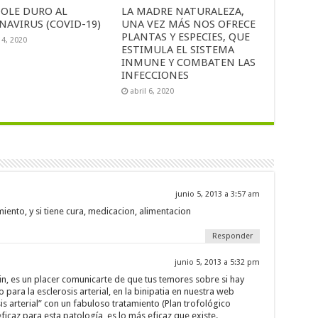
OLE DURO AL
LA MADRE NATURALEZA,
NAVIRUS (COVID-19)
UNA VEZ MÁS NOS OFRECE
PLANTAS Y ESPECIES, QUE
14, 2020
ESTIMULA EL SISTEMA
INMUNE Y COMBATEN LAS
INFECCIONES
abril 6, 2020
junio 5, 2013 a 3:57 am
iento, y si tiene cura, medicacion, alimentacion
Responder
junio 5, 2013 a 5:32 pm
in, es un placer comunicarte de que tus temores sobre si hay
 para la esclerosis arterial, en la binipatia en nuestra web
is arterial” con un fabuloso tratamiento (Plan trofológico
icaz para esta patología, es lo más eficaz que existe.