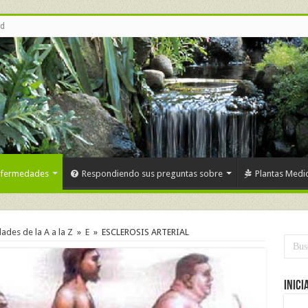
ud
nfermedades
Respondiendo sus preguntas sobre
Plantas Medic
des de la A a la Z
»
E
»
ESCLEROSIS ARTERIAL
Inici