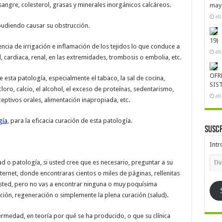
gre, colesterol, grasas y minerales inorgánicos calcáreos.
mayo
ab
 pudiendo causar su obstrucción.
19)
iencia de irrigación e inflamación de los tejidos lo que conduce a
ab
 cardiaca, renal, en las extremidades, trombosis o embolia, etc.
OFR
esta patología, especialmente el tabaco, la sal de cocina,
SIS
oro, calcio, el alcohol, el exceso de proteínas, sedentarismo,
ab
eptivos orales, alimentación inapropiada, etc.
gía
, para la eficacia curación de esta patología.
Suscr
Intr
Dire
o patología, si usted cree que es necesario, preguntar a su
de
emai
internet, donde encontraras cientos o miles de páginas, rellenitas
sted, pero no vas a encontrar ninguna o muy poquísima
ción, regeneración o simplemente la plena curación (salud).
ermedad, en teoría por qué se ha producido, o que su clínica