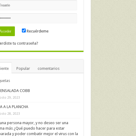
Recuérdeme
erdiste tu contraseña?
iente
Popular
comentarios
quetas
ENSALADA COBB
osto 29, 2023
IA A LA PLANCHA
osto 28, 2023
una persona mayor, y no deseo ser una
ima más ¿Qué puedo hacer para estar
arada y poder combatir mejor el virus con la