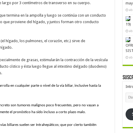
e largo por 3 centímetros de transverso en su cuerpo.
mayo
ab
o que termina en la ampolla y luego se continúa con un conducto
o que proviene del hígado, y juntos forman otro conducto
19)
ab
(el hígado, los pulmones, el corazón, etc.) sirve de
OFR
 hígado.
SIS
ab
pecialmente de grasas, estimularán la contracción de la vesícula
nducto cístico y ésta luego llegue al intestino delgado (duodeno)
s.
Suscr
lla en cualquier parte o nivel de la vía biliar, inclusive hasta la
Intr
Dire
de
emai
 concreto son tumores malignos poco frecuentes, pero no vayan a
ente el pronóstico ha sido incluso a corto plazo malo.
ías biliares suelen ser Intrahepáticos; que por cierto también