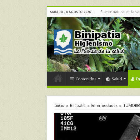
Fuente natural de la sa
SÁBADO , 8 AGOSTO 2026
Contenidos
Salud
E
Inicio
»
Binipatia
»
Enfermedades
»
TUMORES