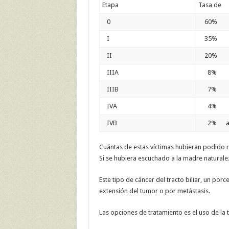
Etapa
Tasa de s
0
60%
I
35%
II
20%
IIIA
8%
IIIB
7%
IVA
4%
IVB
2% a s
Cuántas de estas víctimas hubieran podido 
Si se hubiera escuchado a la madre naturale
Este tipo de cáncer del tracto biliar, un po
extensión del tumor o por metástasis.
Las opciones de tratamiento es el uso de la t