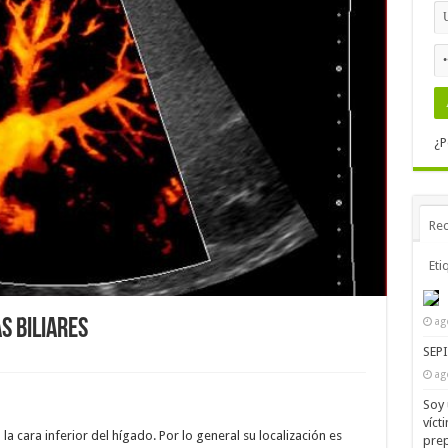
¿P
Rec
Eti
ag
S BILIARES
SEP
ag
Soy 
víct
n la cara inferior del hígado. Por lo general su localización es
prep