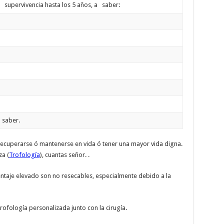
upervivencia hasta los 5 años, a saber:
aber.
recuperarse ó mantenerse en vida ó tener una mayor vida digna.
za (
Trofología
), cuantas señor. .
rcentaje elevado son no resecables, especialmente debido a la
rofología personalizada junto con la cirugía.