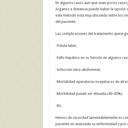
En algunos casos aun que sean pocos casos, e
órganos a distancia puede haber la opción d
este método está muy discutido entre los onc
del paciente.
Las complicaciones del tratamiento quirúrgic
-Fistula biliar,
-Fallo hepático en su función en algunos ca
-Infección intra-abdominal,
-Mortalidad operatoria receptiva es de alr
-Morbilidad puede ser elevada (40-45%),
-Etc.
Hemos de recordad lamentablemente es con f
paciente en avanzada su enfermedad y por el