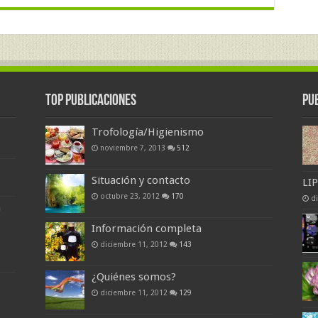
Top Publicaciones
Pu
Trofología/Higienismo
noviembre 7, 2013
512
Situación y contacto
LI
octubre 23, 2012
170
d
a
Información completa
diciembre 11, 2012
143
¿Quiénes somos?
diciembre 11, 2012
129