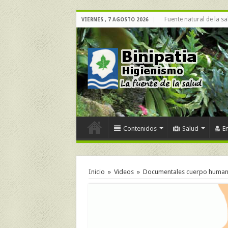
Fuente natural de la sa
VIERNES , 7 AGOSTO 2026
Contenidos
Salud
E
Inicio
»
Videos
»
Documentales cuerpo huma