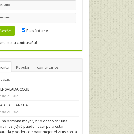
Recuérdeme
erdiste tu contraseña?
iente
Popular
comentarios
quetas
ENSALADA COBB
osto 29, 2023
IA A LA PLANCHA
osto 28, 2023
una persona mayor, y no deseo ser una
ima más ¿Qué puedo hacer para estar
arada y poder combatir mejor el virus con la