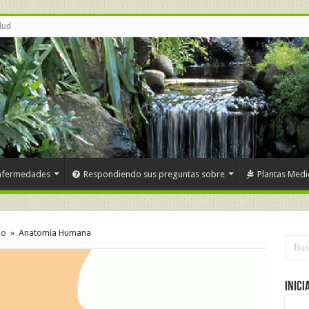
lud
nfermedades
Respondiendo sus preguntas sobre
Plantas Medi
no
»
Anatomia Humana
Inici