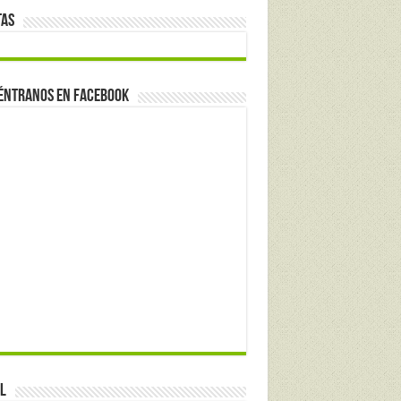
tas
éntranos en Facebook
l