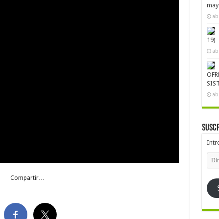
mayo
ab
19)
ab
OFR
SIS
ab
Suscr
Intr
Dire
de
emai
Compartir…