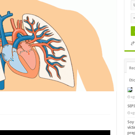
¿P
Rec
Eti
ag
SEP
ag
Soy 
víct
prep