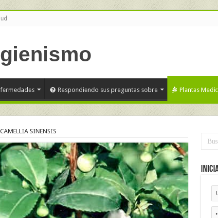
lud
nfermedades
Respondiendo sus preguntas sobre
Plantas Medic
CAMELLIA SINENSIS
Inici