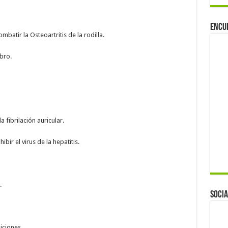
Encu
batir la Osteoartritis de la rodilla.
bro.
a fibrilación auricular.
ibir el virus de la hepatitis.
.
Socia
iciones.