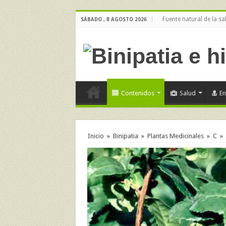
Fuente natural de la sa
SÁBADO , 8 AGOSTO 2026
Contenidos
Salud
E
Inicio
»
Binipatia
»
Plantas Medicinales
»
C
»