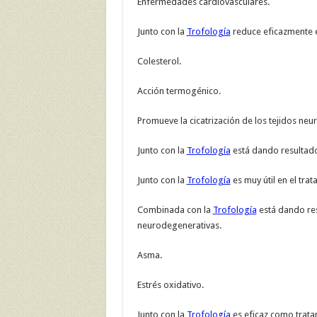
Enfermedades cardiovasculares.
Junto con la
Trofología
reduce eficazmente e
Colesterol.
Acción termogénico.
Promueve la cicatrización de los tejidos neu
Junto con la
Trofología
está dando resultad
Junto con la
Trofología
es muy útil en el trat
Combinada con la
Trofología
está dando re
neurodegenerativas.
Asma.
Estrés oxidativo.
Junto con la
Trofología
es eficaz como tratam