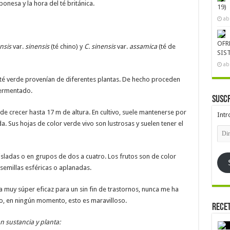
ponesa y la hora del té británica.
19)
ab
OFR
nsis
var.
sinensis
(té chino) y
C. sinensis
var.
assamica
(té de
SIS
ab
l té verde provenían de diferentes plantas. De hecho proceden
fermentado.
Suscr
de crecer hasta 17 m de altura. En cultivo, suele mantenerse por
Intr
. Sus hojas de color verde vivo son lustrosas y suelen tener el
Dire
de
emai
isladas o en grupos de dos a cuatro. Los frutos son de color
semillas esféricas o aplanadas.
muy súper eficaz para un sin fin de trastornos, nunca me ha
 en ningún momento, esto es maravilloso.
Rece
 sustancia y planta: