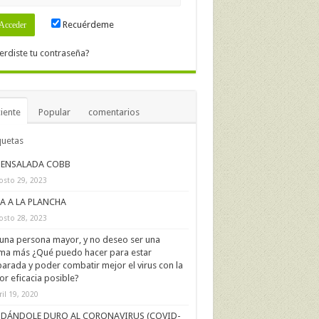
Recuérdeme
erdiste tu contraseña?
iente
Popular
comentarios
quetas
ENSALADA COBB
osto 29, 2023
IA A LA PLANCHA
osto 28, 2023
una persona mayor, y no deseo ser una
ima más ¿Qué puedo hacer para estar
arada y poder combatir mejor el virus con la
r eficacia posible?
ril 19, 2020
DÁNDOLE DURO AL CORONAVIRUS (COVID-