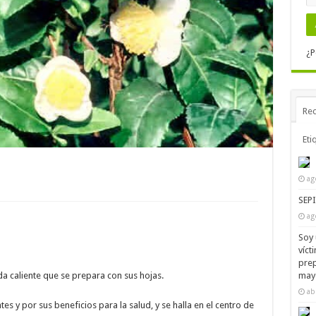
¿P
Rec
Eti
ag
SEP
ag
Soy 
víct
prep
mayo
ida caliente que se prepara con sus hojas.
ab
s y por sus beneficios para la salud, y se halla en el centro de