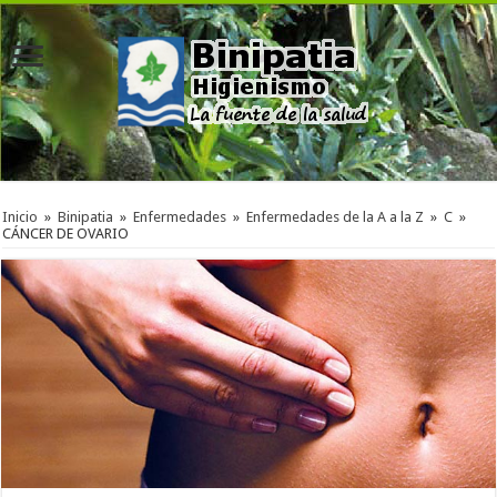
Inicio
»
Binipatia
»
Enfermedades
»
Enfermedades de la A a la Z
»
C
»
CÁNCER DE OVARIO