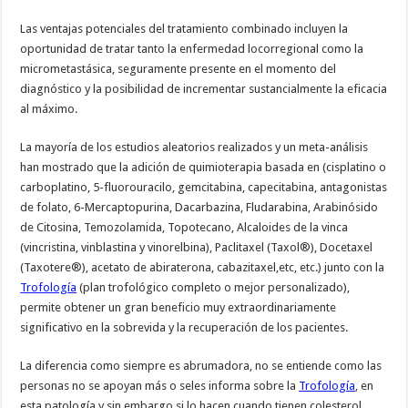
Las ventajas potenciales del tratamiento combinado incluyen la
oportunidad de tratar tanto la enfermedad locorregional como la
micrometastásica, seguramente presente en el momento del
diagnóstico y la posibilidad de incrementar sustancialmente la eficacia
al máximo.
La mayoría de los estudios aleatorios realizados y un meta-análisis
han mostrado que la adición de quimioterapia basada en (cisplatino o
carboplatino, 5-fluorouracilo, gemcitabina, capecitabina, antagonistas
de folato, 6-Mercaptopurina, Dacarbazina, Fludarabina, Arabinósido
de Citosina, Temozolamida, Topotecano, Alcaloides de la vinca
(vincristina, vinblastina y vinorelbina), Paclitaxel (Taxol®), Docetaxel
(Taxotere®), acetato de abiraterona, cabazitaxel,etc, etc.) junto con la
Trofología
(plan trofológico completo o mejor personalizado),
permite obtener un gran beneficio muy extraordinariamente
significativo en la sobrevida y la recuperación de los pacientes.
La diferencia como siempre es abrumadora, no se entiende como las
personas no se apoyan más o seles informa sobre la
Trofología
, en
esta patología y sin embargo si lo hacen cuando tienen colesterol,