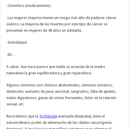
-Clomífero (medicamento).
-Las mujeres mayores tienen un riesgo más alto de padecer cáncer
ovárico. La mayoría de las muertes por este tipo de cáncer se
presentan en mujeres de 48 años en adelante.
-Infertilidad.
-Etc…
A saber. Aun hace parece que nadie se acuerda de la madre
naturaleza la gran equilibradora y gran reparadora.
Algunos sintomas son: dolores abdominales, sintomas urinarios,
distensión, aumento de peso anormal, sangrados, falta de apetito,
malas digestiones, ganas de orinar frecuentes, dolor en la relación
sexual, etc.
Recordemos que la
Trofología
avanzada (binipatia), tiene el
extraordinario poder de eliminación de las células cancerígenas
(tumores), al igual que su maravillosa estrategia para detener el