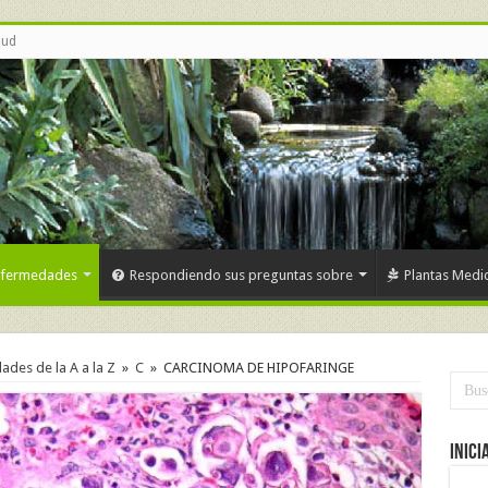
lud
nfermedades
Respondiendo sus preguntas sobre
Plantas Medic
des de la A a la Z
»
C
»
CARCINOMA DE HIPOFARINGE
Inici