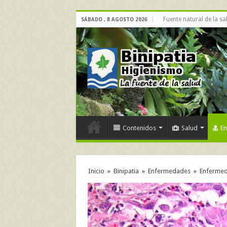
Fuente natural de la sa
SÁBADO , 8 AGOSTO 2026
Contenidos
Salud
E
Inicio
»
Binipatia
»
Enfermedades
»
Enfermeda