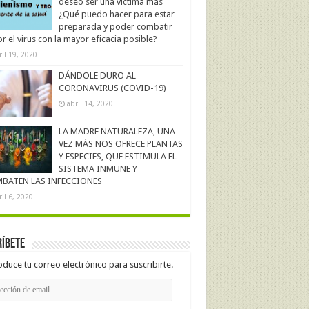
deseo ser una víctima más
¿Qué puedo hacer para estar
preparada y poder combatir
r el virus con la mayor eficacia posible?
ril 19, 2020
DÁNDOLE DURO AL
CORONAVIRUS (COVID-19)
abril 14, 2020
LA MADRE NATURALEZA, UNA
VEZ MÁS NOS OFRECE PLANTAS
Y ESPECIES, QUE ESTIMULA EL
SISTEMA INMUNE Y
BATEN LAS INFECCIONES
ril 6, 2020
íbete
oduce tu correo electrónico para suscribirte.
cción
l