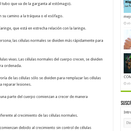
el tubo que va de la garganta al estómago).
en su camino a la tráquea o el esófago.
mejo
ab
aringe, que está en estrecha relación con la laringe.
ersona, las células normales se dividen más rápidamente para
ulas vivas. Las células normales del cuerpo crecen, se dividen
ra ordenada.
COM
oría de las células sólo se dividen para remplazar las células
ab
 reparar lesiones.
alguna parte del cuerpo comienzan a crecer de manera
Suscr
Intr
iferente al crecimiento de las células normales.
Dire
de
comienzan debido al crecimiento sin control de células
emai