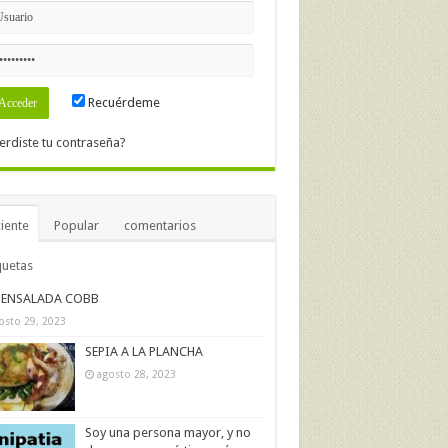
Recuérdeme
erdiste tu contraseña?
iente
Popular
comentarios
quetas
ENSALADA COBB
osto 29, 2023
SEPIA A LA PLANCHA
agosto 28, 2023
Soy una persona mayor, y no