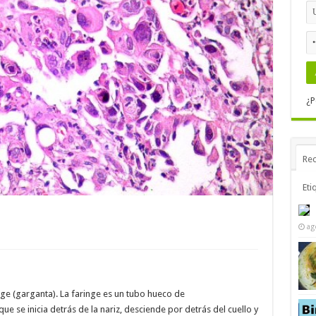
¿P
Rec
Eti
ag
inge (garganta). La faringe es un tubo hueco de
 se inicia detrás de la nariz, desciende por detrás del cuello y