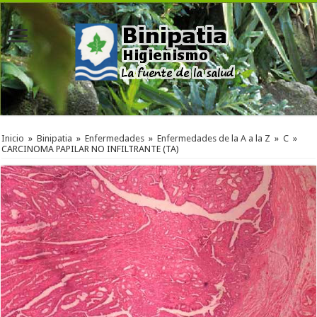
Inicio
»
Binipatia
»
Enfermedades
»
Enfermedades de la A a la Z
»
C
»
CARCINOMA PAPILAR NO INFILTRANTE (TA)