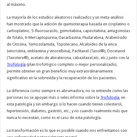
al máximo.
La mayoría de los estudios aleatorios realizados y un meta-análisis
han mostrado que la adición de quimioterapia basada en (cisplatino o
carboplatino, 5-fluorouracilo, gemcitabina, capecitabina, antagonistas
de folato, 6-Mercaptopurina, Dacarbazina, Fludarabina, Arabinósido
de Citosina, Temozolamida, Topotecano, Alcaloides de la vinca
(vincristina, vinblastina y vinorelbina), Paclitaxel (Taxol®), Docetaxel
(Taxotere®), acetato de abiraterona, cabazitaxel,etc, etc.) junto con la
Trofología
(plan trofológico completo o mejor personalizado),
permite obtener un gran beneficio muy extraordinariamente
significativo en la sobrevida y la recuperación de los pacientes.
La diferencia como siempre es abrumadora, no se entiende como las
personas no se apoyan más o seles informa sobre la
Trofología
, en
esta patología y sin embargo si lo hacen cuando tienen colesterol,
hipertensión, diabetes, gastritis, etc.; y no cuando realmente más que
nunca lo necesitan, como es el caso de esta patología.
La transformación es lo que es posible cuando nos enfrentamos con