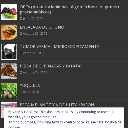
OPCs (proantocianidinas oligoméricas u oligomeros
procianidólicos)
junio 22, 2013
ENSALADA DE OTOÑO
octubre 27, 2013
TUMOR VESICAL MICROSCÓPICAMENTE
enero 20, 2013
PIZZA DE ESPINACAS Y PATATAS
octubre 27, 2013
YUQUILLA
enero 6, 2014
PECA MELANÓTICA DE HUTCHINSON
enero 21, 2013