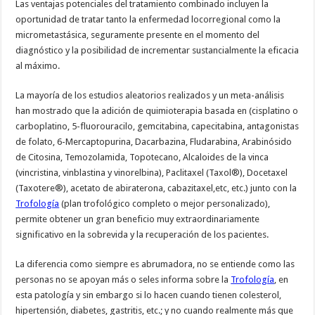
Las ventajas potenciales del tratamiento combinado incluyen la
oportunidad de tratar tanto la enfermedad locorregional como la
micrometastásica, seguramente presente en el momento del
diagnóstico y la posibilidad de incrementar sustancialmente la eficacia
al máximo.
La mayoría de los estudios aleatorios realizados y un meta-análisis
han mostrado que la adición de quimioterapia basada en (cisplatino o
carboplatino, 5-fluorouracilo, gemcitabina, capecitabina, antagonistas
de folato, 6-Mercaptopurina, Dacarbazina, Fludarabina, Arabinósido
de Citosina, Temozolamida, Topotecano, Alcaloides de la vinca
(vincristina, vinblastina y vinorelbina), Paclitaxel (Taxol®), Docetaxel
(Taxotere®), acetato de abiraterona, cabazitaxel,etc, etc.) junto con la
Trofología
(plan trofológico completo o mejor personalizado),
permite obtener un gran beneficio muy extraordinariamente
significativo en la sobrevida y la recuperación de los pacientes.
La diferencia como siempre es abrumadora, no se entiende como las
personas no se apoyan más o seles informa sobre la
Trofología
, en
esta patología y sin embargo si lo hacen cuando tienen colesterol,
hipertensión, diabetes, gastritis, etc.; y no cuando realmente más que