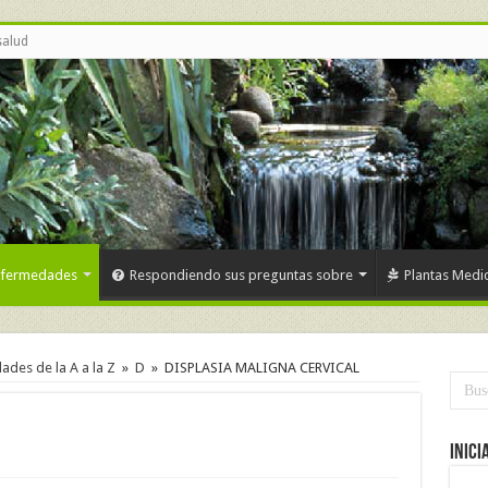
salud
nfermedades
Respondiendo sus preguntas sobre
Plantas Medic
des de la A a la Z
»
D
»
DISPLASIA MALIGNA CERVICAL
Inici