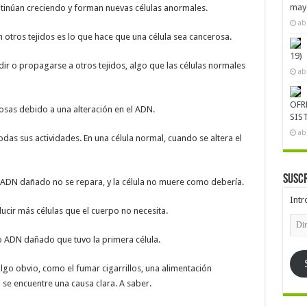
mayo
ontinúan creciendo y forman nuevas células anormales.
ab
n otros tejidos es lo que hace que una célula sea cancerosa.
19)
ir o propagarse a otros tejidos, algo que las células normales
ab
OFR
osas debido a una alteración en el ADN.
SIS
ab
odas sus actividades. En una célula normal, cuando se altera el
Suscr
el ADN dañado no se repara, y la célula no muere como debería.
Intr
ducir más células que el cuerpo no necesita.
Dire
de
emai
o ADN dañado que tuvo la primera célula.
lgo obvio, como el fumar cigarrillos, una alimentación
 se encuentre una causa clara. A saber.