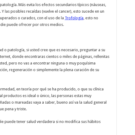
patología. Más evita los efectos secundarios típicos (náuseas,
. Y las posibles recaídas (vuelve el cancer), esto sucede en un
uperados o curados, con el uso de la
Trofología
, esto no
adie puede ofrecer por otros medios.
o patología, si usted cree que es necesario, preguntar a su
internet, donde encontraras cientos o miles de páginas, rellenitas
sted, pero no vas a encontrar ninguna o muy poquísima
ación, regeneración o simplemente la plena curación de su
ermedad, en teoría por qué se ha producido, o que su clínica
tal productos es ideal o único, las personas estas muy
ñadas o mareadas vaya a saber, bueno así va la salud general
e pena y triste.
ie puede tener salud verdadera si no modifica sus hábitos