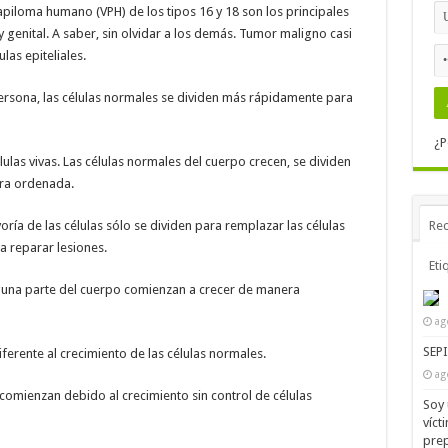
papiloma humano (VPH) de los tipos 16 y 18 son los principales
y genital. A saber, sin olvidar a los demás. Tumor maligno casi
as epiteliales.
ersona, las células normales se dividen más rápidamente para
¿P
ulas vivas. Las células normales del cuerpo crecen, se dividen
ra ordenada.
oría de las células sólo se dividen para remplazar las células
Rec
 reparar lesiones.
Eti
alguna parte del cuerpo comienzan a crecer de manera
ag
SEP
iferente al crecimiento de las células normales.
ag
comienzan debido al crecimiento sin control de células
Soy 
víct
prep