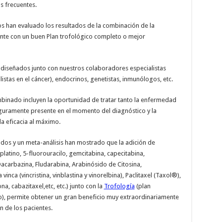
s frecuentes.
os han evaluado los resultados de la combinación de la
ente con un buen Plan trofológico completo o mejor
y diseñados junto con nuestros colaboradores especialistas
stas en el cáncer), endocrinos, genetistas, inmunólogos, etc.
mbinado incluyen la oportunidad de tratar tanto la enfermedad
guramente presente en el momento del diagnóstico y la
la eficacia al máximo.
zados y un meta-análisis han mostrado que la adición de
latino, 5-fluorouracilo, gemcitabina, capecitabina,
acarbazina, Fludarabina, Arabinósido de Citosina,
nca (vincristina, vinblastina y vinorelbina), Paclitaxel (Taxol®),
a, cabazitaxel,etc, etc.) junto con la
Trofología
(plan
), permite obtener un gran beneficio muy extraordinariamente
ón de los pacientes.