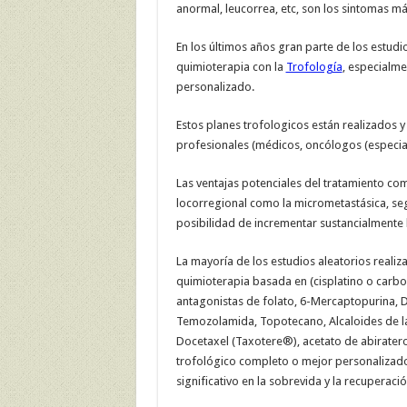
anormal, leucorrea, etc, son los sintomas má
En los últimos años gran parte de los estudi
quimioterapia con la
Trofología
, especialm
personalizado.
Estos planes trofologicos están realizados 
profesionales (médicos, oncólogos (especiali
Las ventajas potenciales del tratamiento co
locorregional como la micrometastásica, se
posibilidad de incrementar sustancialmente 
La mayoría de los estudios aleatorios reali
quimioterapia basada en (cisplatino o carbop
antagonistas de folato, 6-Mercaptopurina, D
Temozolamida, Topotecano, Alcaloides de la vi
Docetaxel (Taxotere®), acetato de abirateron
trofológico completo o mejor personalizado
significativo en la sobrevida y la recuperaci