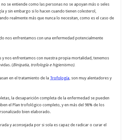
 no se entiende como las personas no se apoyan más o seles
gía y sin embargo si lo hacen cuando tienen colesterol,
o cuando realmente más que nunca lo necesitan, como es el caso de
ando nos enfrentamos con una enfermedad potencialmente
 y nos enfrentamos con nuestra propia mortalidad, tenemos
idas. (
Binipatia, trofología e higienismo).
asan en el tratamiento de la
Trofología
, son muy alentadores y
letas, la desaparición completa de la enfermedad se pueden
iben el Plan trofológico completo, y en más del 98% de los
ersonalizado bien elaborado.
orada y aconsejada por si sola es capaz de radicar o curar el