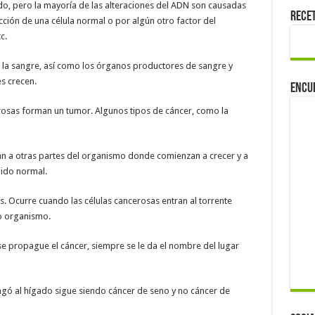
, pero la mayoría de las alteraciones del ADN son causadas
Rece
ción de una célula normal o por algún otro factor del
c.
an la sangre, así como los órganos productores de sangre y
es crecen.
Encu
cerosas forman un tumor. Algunos tipos de cáncer, como la
an a otras partes del organismo donde comienzan a crecer y a
ido normal.
. Ocurre cuando las células cancerosas entran al torrente
ro organismo.
se propague el cáncer, siempre se le da el nombre del lugar
agó al hígado sigue siendo cáncer de seno y no cáncer de