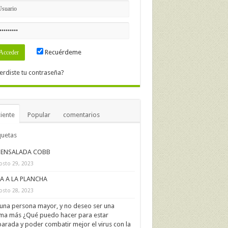
Recuérdeme
erdiste tu contraseña?
iente
Popular
comentarios
quetas
ENSALADA COBB
osto 29, 2023
IA A LA PLANCHA
osto 28, 2023
una persona mayor, y no deseo ser una
ima más ¿Qué puedo hacer para estar
arada y poder combatir mejor el virus con la