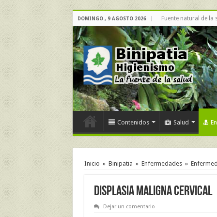
Fuente natural de la 
DOMINGO , 9 AGOSTO 2026
Contenidos
Salud
E
Inicio
»
Binipatia
»
Enfermedades
»
Enfermeda
DISPLASIA MALIGNA CERVICAL
Dejar un comentario