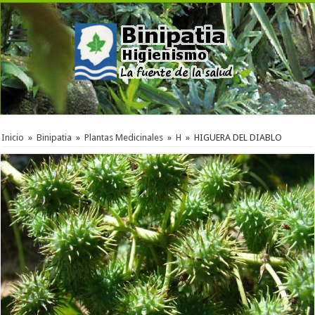
Inicio
»
Binipatia
»
Plantas Medicinales
»
H
»
HIGUERA DEL DIABLO