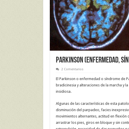
PARKINSON (enfermedad, sí
2 Comentarios
El Parkinson o enfermedad o síndrome de Par
bradicinesia y alteraciones de la marcha y la
insidiosa.
Algunas de las características de esta patol
disminución del parpadeo, facies inexpresiva
movimientos alternantes, actitud en flexión
arrastrar los pies, giros en bloque y sin contr
retropulsión, necesidad de dar pequeños pas