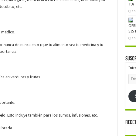
19)
decúbito, etc.
ab
OFR
SIS
u médico.
ab
 nunca de nunca esto (que tu alimento sea tu medicina y tu
portancia.
Suscr
Intr
Dire
ca en verduras y frutas.
de
emai
ortante.
elo. Esto incluye también para los zumos, infusiones, etc.
Rece
librada.