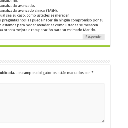
sonalizado.
rsonalizado avanzado.
sonalizado avanzado clínico (TAEN).
ual sea su caso, como ustedes se merecen.
 o preguntas nos las puede hacer sin ningún compromiso por su
so estamos para poder atenderles como ustedes se merecen.
una pronta mejora e recuperación para su estimado Marido.
Responder
ublicada.
Los campos obligatorios están marcados con
*