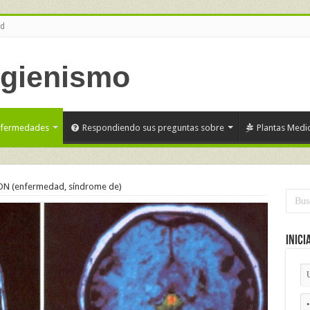
ud
nfermedades
Respondiendo sus preguntas sobre
Plantas Medic
N (enfermedad, síndrome de)
Inici