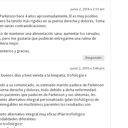
junio 2, 2016 a 2:13 am
Parkinson hace 4 años aproximadamente. El es muy positivo
ero ha tenido más rigidez en su pierna derecha y dolores. Toma
en varias contraindicaciones.
to de mantener una alimentación sana, aumentar los cereales,
s, pero me gustaría que pudieran entregarme una rutina de
tiera mejor.
ntarios y gracias,
Responder
junio 2, 2016 a 3:04 pm
buenos días y bien venida a la binipatia, trofología e
endo a su comunicado, su estimado marido padece de Parkinson
pierna derecha y dolores, todo debido a dicha enfermedad.
os pacientes que padecen de Parkinson y sus síntomas, les
nto alternativo integral personalizado (plan trofológico) de
 innegables en muchísimos pacientes los resultados son
nto alternativo integral muy eficaz (Plan trofológico
odalidades diferentes:
an trofológico: