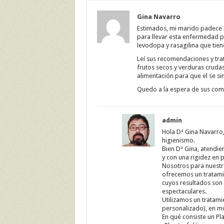
Gina Navarro
Estimados, mi marido padece 
para llevar esta enfermedad p
levodopa y rasagilina que tien
Leí sus recomendaciones y tra
frutos secos y verduras cruda
alimentación para que el se sin
Quedo a la espera de sus come
admin
Hola Dª Gina Navarro, 
higienismo.
Bien Dª Gina, atendi
y con una rigidez en 
Nosotros para nuestr
ofrecemos un tratamie
cuyos resultados son
espectaculares.
Utilizamos un tratamie
personalizado), en m
En qué consiste un Pl