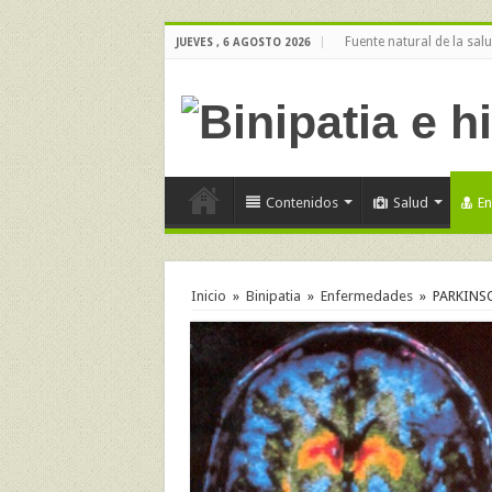
Fuente natural de la sal
JUEVES , 6 AGOSTO 2026
Contenidos
Salud
E
Inicio
»
Binipatia
»
Enfermedades
»
PARKINSO