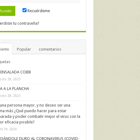
Recuérdeme
erdiste tu contraseña?
iente
Popular
comentarios
quetas
ENSALADA COBB
osto 29, 2023
IA A LA PLANCHA
osto 28, 2023
una persona mayor, y no deseo ser una
ima más ¿Qué puedo hacer para estar
arada y poder combatir mejor el virus con la
r eficacia posible?
ril 19, 2020
DÁNDOLE DURO AL CORONAVIRUS (COVID-