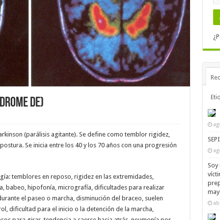
¿P
Rec
Eti
ndrome de)
ag
kinson (parálisis agitante). Se define como temblor rigidez,
SEP
 postura. Se inicia entre los 40 y los 70 años con una progresión
ag
Soy 
víct
ogía: temblores en reposo, rigidez en las extremidades,
prep
, babeo, hipofonía, micrografía, dificultades para realizar
mayo
 durante el paseo o marcha, disminución del braceo, suelen
ab
ol, dificultad para el inicio o la detención de la marcha,
os para girar, tendencia a caerse hacia atrás, neumonía por