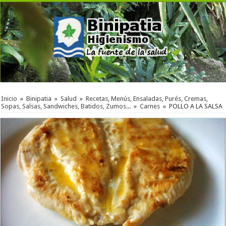
Inicio
»
Binipatia
»
Salud
»
Recetas, Menús, Ensaladas, Purés, Cremas,
Sopas, Salsas, Sandwiches, Batidos, Zumos...
»
Carnes
»
POLLO A LA SALSA