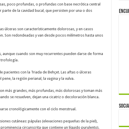
sas, poco profundas, o profundas con base necrótica central
er parte de la cavidad bucal, que persisten por una o dos
Encu
Las úlceras son característicamente dolorosas, y en casos
n. Son redondeadas y van desde pocos milímetros hasta unos
as, aunque cuando son muy recurrentes pueden darse de forma
trofología.
 pacientes con la Triada de Behçet. Las aftas o úlceras
 pene, la región perianal, la vagina y la vulva.
l, son más grandes, más profundas, más dolorosas y toman más
uando se resuelven, dejan una cicatriz o decoloración blanca.
Socia
narse cronológicamente con el ciclo menstrual.
esiones cutáneas: pápulas (elevaciones pequeñas de la piel),
a prominencia circunscrita que contiene un líquido purulento),