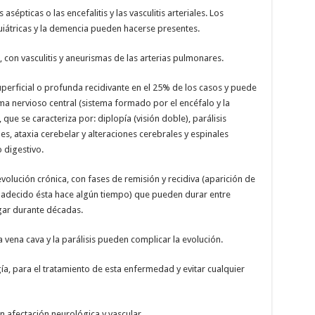
sépticas o las encefalitis y las vasculitis arteriales. Los
iátricas y la demencia pueden hacerse presentes.
con vasculitis y aneurismas de las arterias pulmonares.
perficial o profunda recidivante en el 25% de los casos y puede
ma nervioso central (sistema formado por el encéfalo y la
 que se caracteriza por: diplopía (visión doble), parálisis
es, ataxia cerebelar y alteraciones cerebrales y espinales
 digestivo.
olución crónica, con fases de remisión y recidiva (aparición de
padecido ésta hace algún tiempo) que pueden durar entre
gar durante décadas.
 vena cava y la parálisis pueden complicar la evolución.
ía, para el tratamiento de esta enfermedad y evitar cualquier
n afectación neurológica y vascular.