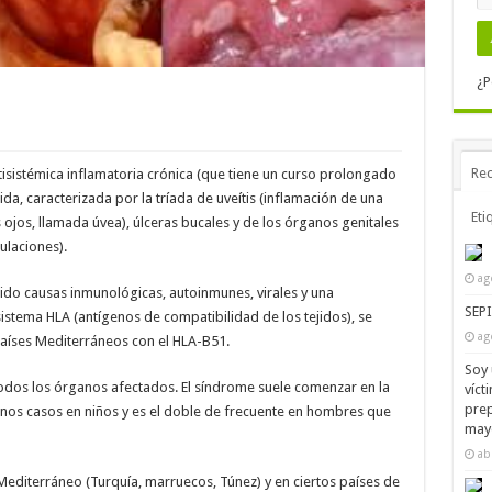
¿P
Rec
sistémica inflamatoria crónica (que tiene un curso prolongado
a, caracterizada por la tríada de uveítis (inflamación de una
Eti
ojos, llamada úvea), úlceras bucales y de los órganos genitales
culaciones).
ag
ido causas inmunológicas, autoinmunes, virales y una
SEP
istema HLA (antígenos de compatibilidad de los tejidos), se
ag
aíses Mediterráneos con el HLA-B51.
Soy 
todos los órganos afectados. El síndrome suele comenzar en la
víct
prep
unos casos en niños y es el doble de frecuente en hombres que
mayo
ab
Mediterráneo (Turquía, marruecos, Túnez) y en ciertos países de