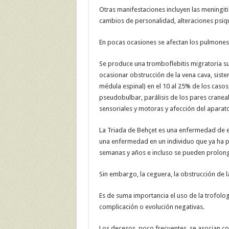
Otras manifestaciones incluyen las meningitis a
cambios de personalidad, alteraciones psiqu
En pocas ocasiones se afectan los pulmones, 
Se produce una tromboflebitis migratoria su
ocasionar obstrucción de la vena cava, siste
médula espinal) en el 10 al 25% de los casos,
pseudobulbar, parálisis de los pares craneal
sensoriales y motoras y afección del aparato
La Triada de Behçet es una enfermedad de ev
una enfermedad en un individuo que ya ha 
semanas y años e incluso se pueden prolon
Sin embargo, la ceguera, la obstrucción de la
Es de suma importancia el uso de la trofolog
complicación o evolución negativas.
Los decesos, poco frecuentes, se asocian co