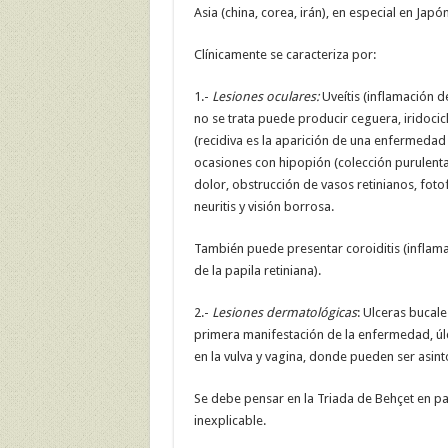
Asia (china, corea, irán), en especial en Japón
Clínicamente se caracteriza por:
1.-
Lesiones oculares:
Uveítis (inflamación d
no se trata puede producir ceguera, iridocicl
(recidiva es la aparición de una enfermedad
ocasiones con hipopión (colección purulenta
dolor, obstrucción de vasos retinianos, fotof
neuritis y visión borrosa.
También puede presentar coroiditis (inflamaci
de la papila retiniana).
2.-
Lesiones dermatológicas
: Ulceras bucale
primera manifestación de la enfermedad, úlc
en la vulva y vagina, donde pueden ser asin
Se debe pensar en la Triada de Behçet en pa
inexplicable.