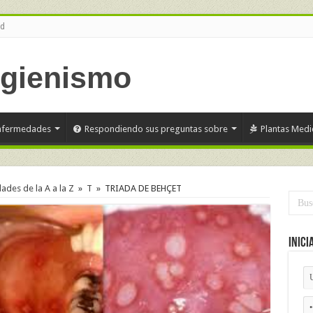
ud
nfermedades
Respondiendo sus preguntas sobre
Plantas Medi
des de la A a la Z
»
T
»
TRIADA DE BEHÇET
Inici