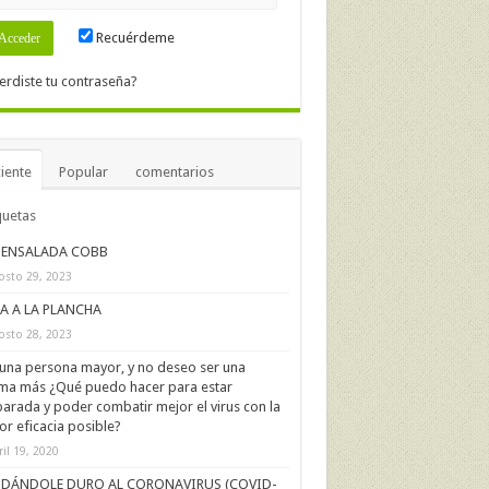
Recuérdeme
erdiste tu contraseña?
iente
Popular
comentarios
quetas
ENSALADA COBB
osto 29, 2023
IA A LA PLANCHA
osto 28, 2023
una persona mayor, y no deseo ser una
ima más ¿Qué puedo hacer para estar
arada y poder combatir mejor el virus con la
r eficacia posible?
ril 19, 2020
DÁNDOLE DURO AL CORONAVIRUS (COVID-