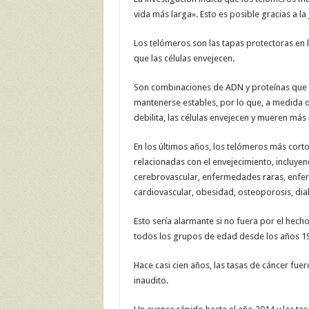
vida más larga». Esto es posible gracias a la
Los telómeros son las tapas protectoras en
que las células envejecen.
Son combinaciones de ADN y proteínas que
mantenerse estables, por lo que, a medida q
debilita, las células envejecen y mueren más
En los últimos años, los telómeros más co
relacionadas con el envejecimiento, incluy
cerebrovascular, enfermedades raras, enfe
cardiovascular, obesidad, osteoporosis, diabe
Esto sería alarmante si no fuera por el hech
todos los grupos de edad desde los años 1
Hace casi cien años, las tasas de cáncer fuer
inaudito.