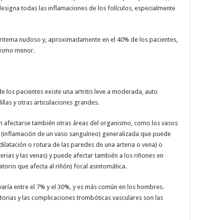
 designa todas las inflamaciones de los folículos, especialmente
l eritema nudoso y, aproximadamente en el 40% de los pacientes,
tismo menor.
de los pacientes existe una artritis leve a moderada, auto
illas y otras articulaciones grandes.
n afectarse también otras áreas del organismo, como los vasos
 (inflamación de un vaso sanguíneo) generalizada que puede
ilatación o rotura de las paredes de una arteria o vena) o
rias y las venas) y puede afectar también a los riñones en
orio que afecta al riñón) focal asintomática.
varía entre el 7% y el 30%, y es más común en los hombres.
torias y las complicaciones trombóticas vasculares son las