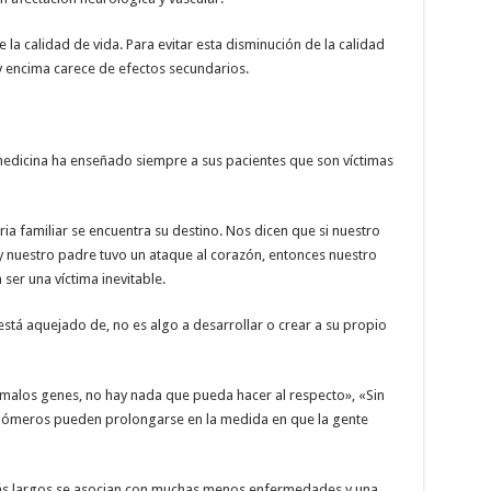
a calidad de vida. Para evitar esta disminución de la calidad
 y encima carece de efectos secundarios.
 medicina ha enseñado siempre a sus pacientes que son víctimas
ria familiar se encuentra su destino. Nos dicen que si nuestro
 nuestro padre tuvo un ataque al corazón, entonces nuestro
ser una víctima inevitable.
stá aquejado de, no es algo a desarrollar o crear a su propio
 malos genes, no hay nada que pueda hacer al respecto», «Sin
elómeros pueden prolongarse en la medida en que la gente
más largos se asocian con muchas menos enfermedades y una