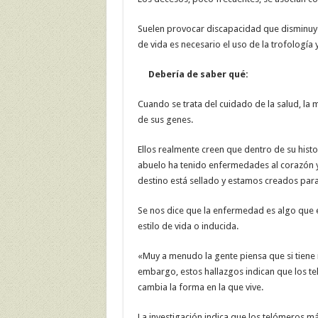
Suelen provocar discapacidad que disminuye l
de vida es necesario el uso de la trofología
Debería de saber qué:
Cuando se trata del cuidado de la salud, la
de sus genes.
Ellos realmente creen que dentro de su histo
abuelo ha tenido enfermedades al corazón y
destino está sellado y estamos creados para 
Se nos dice que la enfermedad es algo que e
estilo de vida o inducida.
«Muy a menudo la gente piensa que si tiene
embargo, estos hallazgos indican que los t
cambia la forma en la que vive.
La investigación indica que los telómeros 