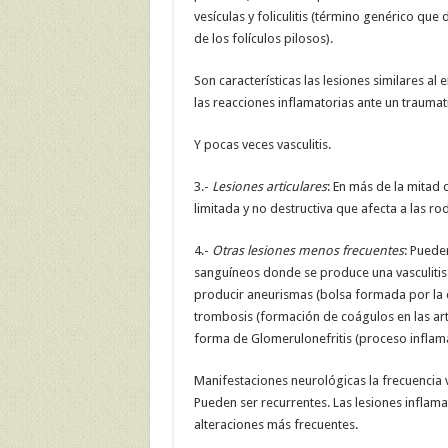
vesículas y foliculitis (término genérico que
de los folículos pilosos).
Son características las lesiones similares a
las reacciones inflamatorias ante un trauma
Y pocas veces vasculitis.
3.-
Lesiones articulares
: En más de la mitad 
limitada y no destructiva que afecta a las rod
4.-
Otras lesiones menos frecuentes
: Puede
sanguíneos donde se produce una vasculitis
producir aneurismas (bolsa formada por la d
trombosis (formación de coágulos en las arte
forma de Glomerulonefritis (proceso inflamat
Manifestaciones neurológicas la frecuencia 
Pueden ser recurrentes. Las lesiones inflama
alteraciones más frecuentes.