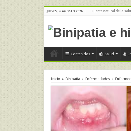
Fuente natural de la sal
JUEVES , 6 AGOSTO 2026
Contenidos
Salud
E
Inicio
»
Binipatia
»
Enfermedades
»
Enfermeda