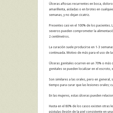
Úlceras aftosas recurrentes en boca, doloro
amarillenta, aisladas o en brotes en cualqui
semanas, y no dejan cicatriz.
Presentes casi en el 100% de los pacientes. 
severos pueden comprometer la alimentació
2 centímetros.
La curación suele producirse en 1-3 seman
continuada. Motivo de más para el uso de la 
Úlceras genitales ocurren en un 70% o más de
genitales se pueden localizar en el escroto, el
Son similares a las orales, pero en genera
tiempo para curar que las lesiones orales; c
En las mujeres, estas úlceras pueden relacio
Hasta en el 80% de los casos existen otras l
pústulas (lesión de la piel consistente en un