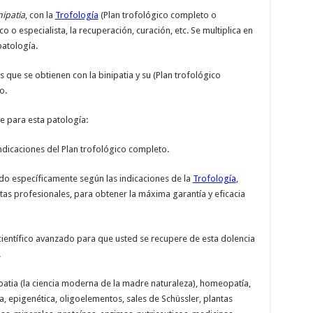
nipatia
, con la
Trofología
(Plan trofológico completo o
o especialista, la recuperación, curación, etc. Se multiplica en
patología.
 que se obtienen con la binipatia y su (Plan trofológico
o.
 para esta patología:
indicaciones del Plan trofológico completo.
do específicamente según las indicaciones de la
Trofología
,
tas profesionales, para obtener la máxima garantía y eficacia
ientífico avanzado para que usted se recupere de esta dolencia
.
patia (la ciencia moderna de la madre naturaleza), homeopatía,
a, epigenética, oligoelementos, sales de Schüssler, plantas