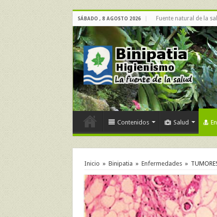
Fuente natural de la sa
SÁBADO , 8 AGOSTO 2026
Contenidos
Salud
E
Inicio
»
Binipatia
»
Enfermedades
»
TUMORES