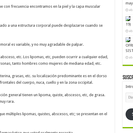
mayo
e con frecuencia encontramos en la piel y la capa muscular
ab
19)
oldado a una estructura corporal puede desplazarse cuando se
ab
umoral es variable, y no muy agradable de palpar.
OFR
SIS
 absceso, etc. Los lipomas, etc, pueden ocurrir a cualquier edad,
ab
rsonas, tanto hombres como mujeres de mediana edad, etc.
erina, grasas, etc. su localización predominante es en el dorso
Suscr
rontales del cuerpo, nuca, cuello y en la zona occipital.
Intr
Dire
ón general tienen un lipoma, quiste, abscesos, etc, de grasa.
de
muy rara.
emai
que múltiples lipomas, quistes, abscesos, etc; se presentan en el
 farmacéutico que usted realmente necesita.