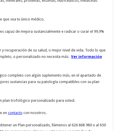
as, minerales, proteínas, enzimas, nutriceuticos, medicinas
 que sea tu único médico.
 es capaz de mejora sustancialmente e radicar o curar el 99,9%
 y recuperación de su salud, o mejor nivel de vida. Todo lo que
completo, o personalizado no necesita más.
Ver información
ógico completo con algún suplemento más, en el apartado de
jores sustancias para su patología compatibles con su plan
n plan trofológico personalizado para usted.
se en
contacto
con nosotros.
obtener un Plan personalizado, llámenos al 626 868 980 o al 650