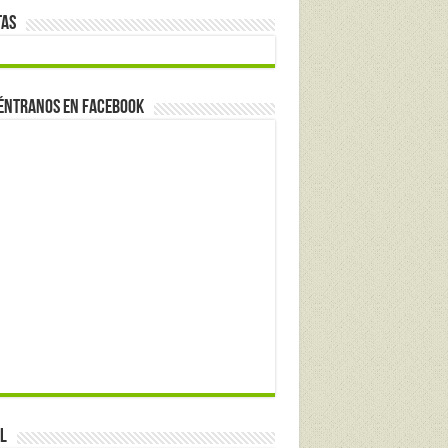
tas
éntranos en Facebook
l