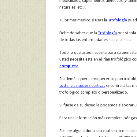
medicinales, suplementos dietéticos (vitamin
naturales, etc.).
Tu primer medico si usas la
Trofología
puede
Debe de saber que la
Trofología
por si sola
de todas las enfermedades sea cual sea.
Todo lo que usted necesita para su bienestar
usted necesita esta en el Plan trofológico 
completa
.
Si además quiere enriquecer su plan trofol
sustancias súper nutritivas
encontrará las me
trofológico completo o personalizado.
Si fuese de su deseo le podemos elaborar u
Para una información más completa pónga
Si tiene alguna duda sea cual sea, o deseas 