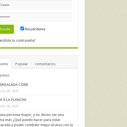
Recuérdeme
erdiste tu contraseña?
iente
Popular
comentarios
quetas
ENSALADA COBB
osto 29, 2023
IA A LA PLANCHA
osto 28, 2023
una persona mayor, y no deseo ser una
ima más ¿Qué puedo hacer para estar
arada y poder combatir mejor el virus con la