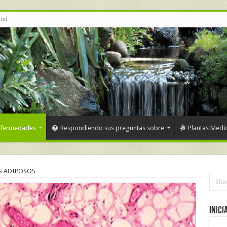
lud
nfermedades
Respondiendo sus preguntas sobre
Plantas Medic
 ADIPOSOS
Inici