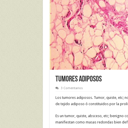
TUMORES ADIPOSOS
3 Comentarios
Los tumores adiposos. Tumor, quiste, etc; n
de tejido adiposo ó constituidos por la proli
Es un tumor, quiste, absceso, etc; benigno 
manifiestan como masas redondas bien defi