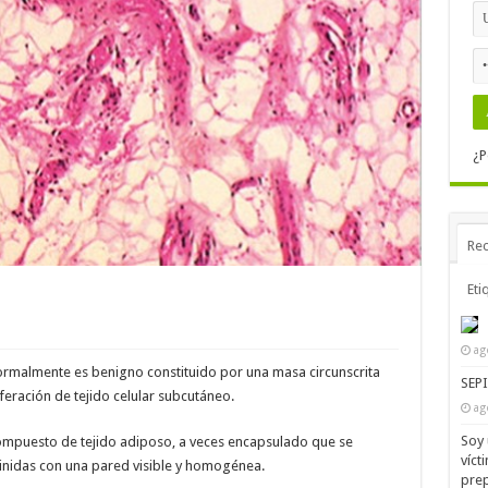
¿P
Rec
Eti
ag
ormalmente es benigno constituido por una masa circunscrita
SEP
feración de tejido celular subcutáneo.
ag
Soy 
compuesto de tejido adiposo, a veces encapsulado que se
víct
nidas con una pared visible y homogénea.
prep