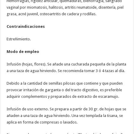
Hemorragias, rigidez articular, quemaduras, blenorragia, sangrado
vaginal por miomatosis, halitosis, artritis reumatoide, disentería, piel
grasa, acné juvenil, osteoartritis de cadera y rodillas.
Contraindicaciones
Estreñimiento.
Modo de empleo
Infusión (hojas, flores). Se añade una cucharada pequeña de la planta
a una taza de agua hirviendo. Se recomienda tomar 3 ó 4 tazas al día.
Debido a la cantidad de semillas pilosas que contiene y que pueden
provocar irritación de garganta o del tracto digestivo, es preferible
adquirir complementos y preparados de extracto de escaramujo.
Infusión de uso externo. Se prepara a partir de 30 gr. de hojas que se
añaden a una taza de agua hirviendo. Una vez templada la tisana, se
aplica en forma de compresas o lavados.