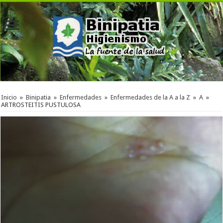
Inicio
»
Binipatia
»
Enfermedades
»
Enfermedades de la A a la Z
»
A
»
ARTROSTEITIS PUSTULOSA