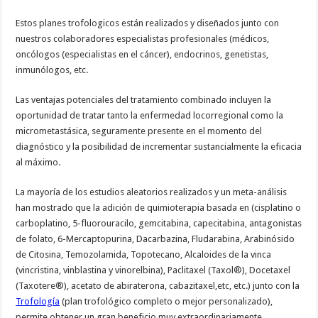
Estos planes trofologicos están realizados y diseñados junto con
nuestros colaboradores especialistas profesionales (médicos,
oncólogos (especialistas en el cáncer), endocrinos, genetistas,
inmunólogos, etc.
Las ventajas potenciales del tratamiento combinado incluyen la
oportunidad de tratar tanto la enfermedad locorregional como la
micrometastásica, seguramente presente en el momento del
diagnóstico y la posibilidad de incrementar sustancialmente la eficacia
al máximo.
La mayoría de los estudios aleatorios realizados y un meta-análisis
han mostrado que la adición de quimioterapia basada en (cisplatino o
carboplatino, 5-fluorouracilo, gemcitabina, capecitabina, antagonistas
de folato, 6-Mercaptopurina, Dacarbazina, Fludarabina, Arabinósido
de Citosina, Temozolamida, Topotecano, Alcaloides de la vinca
(vincristina, vinblastina y vinorelbina), Paclitaxel (Taxol®), Docetaxel
(Taxotere®), acetato de abiraterona, cabazitaxel,etc, etc.) junto con la
Trofología
(plan trofológico completo o mejor personalizado),
permite obtener un gran beneficio muy extraordinariamente