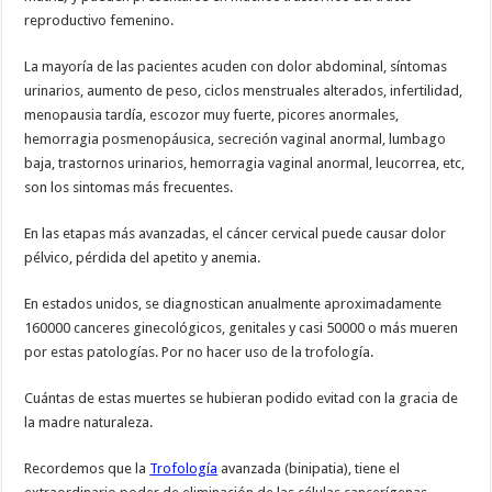
reproductivo femenino.
La mayoría de las pacientes acuden con dolor abdominal, síntomas
urinarios, aumento de peso, ciclos menstruales alterados, infertilidad,
menopausia tardía, escozor muy fuerte, picores anormales,
hemorragia posmenopáusica, secreción vaginal anormal, lumbago
baja, trastornos urinarios, hemorragia vaginal anormal, leucorrea, etc,
son los sintomas más frecuentes.
En las etapas más avanzadas, el cáncer cervical puede causar dolor
pélvico, pérdida del apetito y anemia.
En estados unidos, se diagnostican anualmente aproximadamente
160000 canceres ginecológicos, genitales y casi 50000 o más mueren
por estas patologías. Por no hacer uso de la trofología.
Cuántas de estas muertes se hubieran podido evitad con la gracia de
la madre naturaleza.
Recordemos que la
Trofología
avanzada (binipatia), tiene el