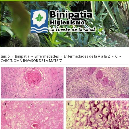
Inicio
»
Binipatia
»
Enfermedades
»
Enfermedades de la A a la Z
»
C
»
CARCINOMA INVASOR DE LA MATRIZ