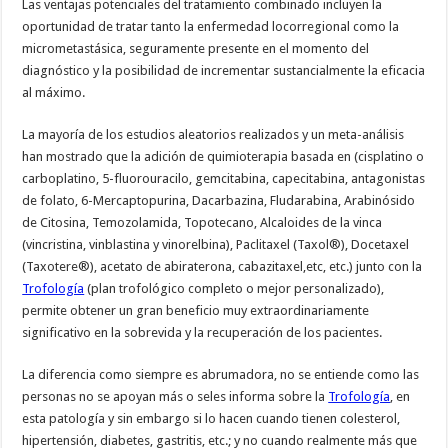
Las ventajas potenciales del tratamiento combinado incluyen la
oportunidad de tratar tanto la enfermedad locorregional como la
micrometastásica, seguramente presente en el momento del
diagnóstico y la posibilidad de incrementar sustancialmente la eficacia
al máximo.
La mayoría de los estudios aleatorios realizados y un meta-análisis
han mostrado que la adición de quimioterapia basada en (cisplatino o
carboplatino, 5-fluorouracilo, gemcitabina, capecitabina, antagonistas
de folato, 6-Mercaptopurina, Dacarbazina, Fludarabina, Arabinósido
de Citosina, Temozolamida, Topotecano, Alcaloides de la vinca
(vincristina, vinblastina y vinorelbina), Paclitaxel (Taxol®), Docetaxel
(Taxotere®), acetato de abiraterona, cabazitaxel,etc, etc.) junto con la
Trofología
(plan trofológico completo o mejor personalizado),
permite obtener un gran beneficio muy extraordinariamente
significativo en la sobrevida y la recuperación de los pacientes.
La diferencia como siempre es abrumadora, no se entiende como las
personas no se apoyan más o seles informa sobre la
Trofología
, en
esta patología y sin embargo si lo hacen cuando tienen colesterol,
hipertensión, diabetes, gastritis, etc.; y no cuando realmente más que