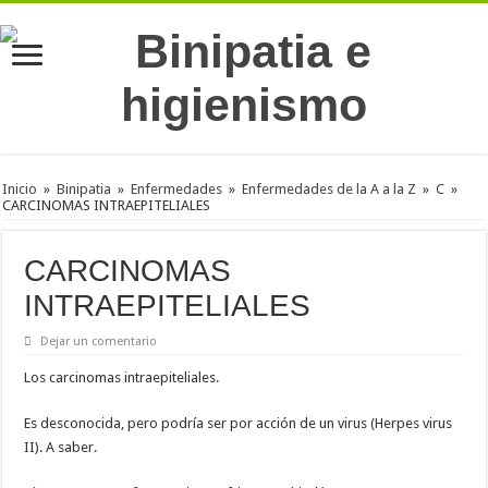
Inicio
»
Binipatia
»
Enfermedades
»
Enfermedades de la A a la Z
»
C
»
CARCINOMAS INTRAEPITELIALES
CARCINOMAS
INTRAEPITELIALES
Dejar un comentario
Los carcinomas intraepiteliales.
Es desconocida, pero podría ser por acción de un virus (Herpes virus
II). A saber.