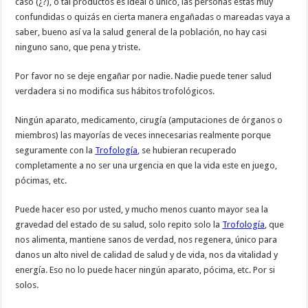
caso (¿?), o tal productos es ideal o único, las personas estas muy
confundidas o quizás en cierta manera engañadas o mareadas vaya a
saber, bueno así va la salud general de la población, no hay casi
ninguno sano, que pena y triste.
Por favor no se deje engañar por nadie. Nadie puede tener salud
verdadera si no modifica sus hábitos trofológicos.
Ningún aparato, medicamento, cirugía (amputaciones de órganos o
miembros) las mayorías de veces innecesarias realmente porque
seguramente con la
Trofología
, se hubieran recuperado
completamente a no ser una urgencia en que la vida este en juego,
pócimas, etc.
Puede hacer eso por usted, y mucho menos cuanto mayor sea la
gravedad del estado de su salud, solo repito solo la
Trofología
, que
nos alimenta, mantiene sanos de verdad, nos regenera, único para
danos un alto nivel de calidad de salud y de vida, nos da vitalidad y
energía. Eso no lo puede hacer ningún aparato, pócima, etc. Por si
solos.