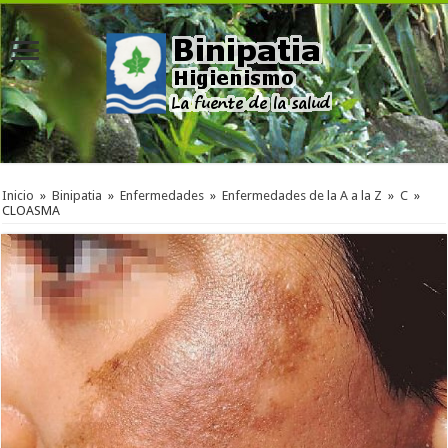
Inicio
»
Binipatia
»
Enfermedades
»
Enfermedades de la A a la Z
»
C
»
CLOASMA