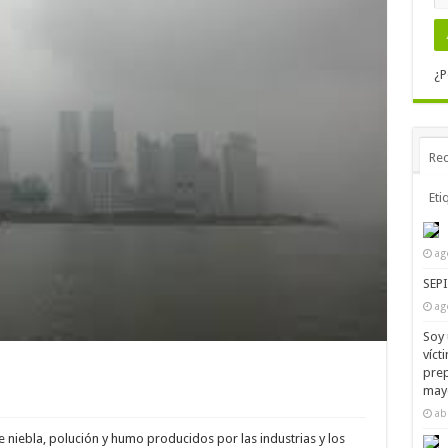
¿P
Rec
Eti
ag
SEP
ag
Soy 
víct
prep
mayo
ab
 niebla, polución y humo producidos por las industrias y los