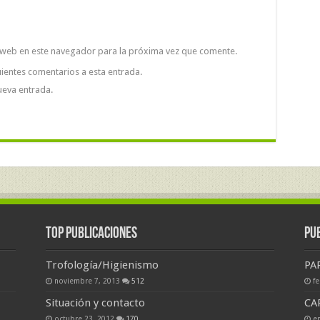
 web en este navegador para la próxima vez que comente.
uientes comentarios a esta entrada.
ueva entrada.
Top Publicaciones
Pu
Trofología/Higienismo
PA
noviembre 7, 2013
512
f
Situación y contacto
CA
octubre 23, 2012
170
e