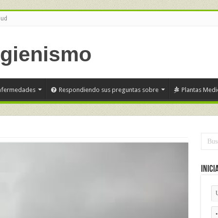
lud
nfermedades
Respondiendo sus preguntas sobre
Plantas Medi
Inici