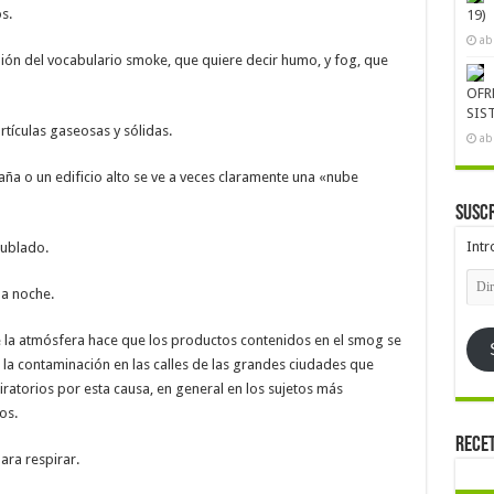
s.
19)
ab
nión del vocabulario smoke, que quiere decir humo, y fog, que
OFR
SIS
tículas gaseosas y sólidas.
ab
aña o un edificio alto se ve a veces claramente una «nube
Suscr
Intr
nublado.
Dire
de
la noche.
emai
e la atmósfera hace que los productos contenidos en el smog se
 la contaminación en las calles de las grandes ciudades que
atorios por esta causa, en general en los sujetos más
os.
Rece
ara respirar.