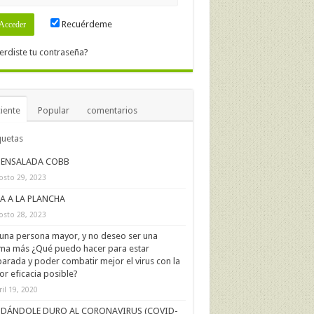
Recuérdeme
erdiste tu contraseña?
iente
Popular
comentarios
quetas
ENSALADA COBB
osto 29, 2023
IA A LA PLANCHA
osto 28, 2023
una persona mayor, y no deseo ser una
ima más ¿Qué puedo hacer para estar
arada y poder combatir mejor el virus con la
r eficacia posible?
ril 19, 2020
DÁNDOLE DURO AL CORONAVIRUS (COVID-