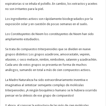
espiratorias si se inhala el polvillo. En cambio, los extractos y aceites
no son irritantes para la piel.
Los ingredientes activos son rápidamente biodegradados por la
exposición solar y en cuestión de pocas semanas en el suelo.
Los Constituyentes de Neem los constituyentes de Neem han sido
ampliamente estudiados.
Se trata de compuestos triterpenoides que se dividen en nueve
grupos distintos: Los grupos azadirone, amoorastatin, vepinin,
vilasinin, c-seco meliacin, nimbin, nimbolinin, salannin y azadirachtin.
Cada uno de estos grupos se presenta en forma de muchos
análogos, sumando en total a más de cien compuestos activos.
La Madre Naturaleza ha sido extraordinariamente inventiva e
imaginativa al sintetizar semejante complejo de moléculas
triterpenoides. ¡A ningún bioquímico humano se le hubiera ocurrido
pensar en la síntesis de ese grupo de compuestos!
Y ahora, al conocer la estructura de las más de cien moléculas