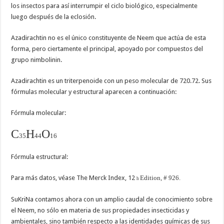
los insectos para así interrumpir el ciclo biológico, especialmente
luego después de la eclosión.
Azadirachtin no es el único constituyente de Neem que actúa de esta
forma, pero ciertamente el principal, apoyado por compuestos del
grupo nimbolinin.
Azadirachtin es un triterpenoide con un peso molecular de 720.72. Sus
fórmulas molecular y estructural aparecen a continuación:
Fórmula molecular:
C
H
O
35
44
16
Fórmula estructural:
Para más datos, véase The Merck Index, 12
Edition, # 926.
h
SuKriNa contamos ahora con un amplio caudal de conocimiento sobre
el Neem, no sólo en materia de sus propiedades insecticidas y
ambientales, sino también respecto a las identidades químicas de sus