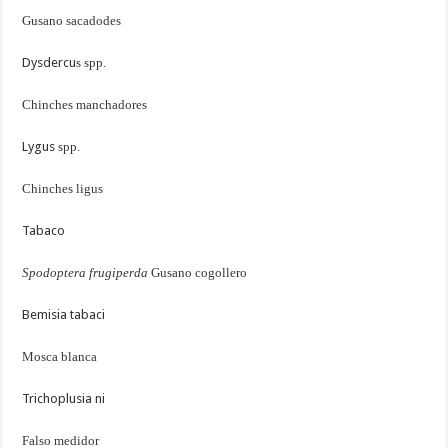
Gusano sacadodes
Dysdercu
s spp.
Chinches manchadores
Lygus
spp.
Chinches ligus
Tabaco
Spodoptera frugiperda
Gusano cogollero
Bemisia tabaci
Mosca blanca
Trichoplusia ni
Falso medidor