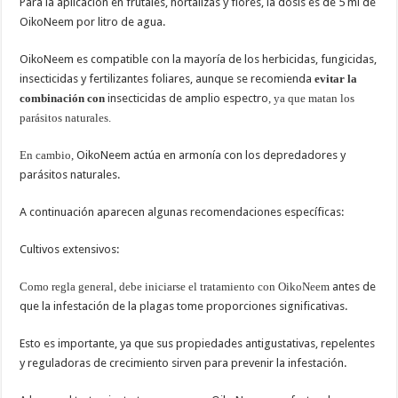
Para la aplicación en frutales, hortalizas y flores, la dosis es de 5 ml de
OikoNeem por litro de agua.
OikoNeem es compatible con la mayoría de los herbicidas, fungicidas,
insecticidas y fertilizantes foliares, aunque se recomienda
evitar la
combinación con
insecticidas de amplio espectro
, ya que matan los
parásitos naturales.
En cambio,
OikoNeem actúa en armonía con los depredadores y
parásitos naturales.
A continuación aparecen algunas recomendaciones específicas:
Cultivos extensivos:
Como regla general, debe iniciarse el tratamiento con OikoNeem
antes de
que la infestación de la plagas tome proporciones significativas.
Esto es importante, ya que sus propiedades antigustativas, repelentes
y reguladoras de crecimiento sirven para prevenir la infestación.