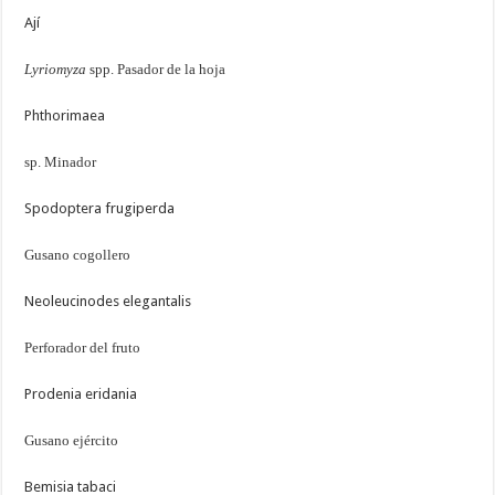
Ají
Lyriomyza
spp. Pasador de la hoja
Phthorimaea
sp. Minador
Spodoptera frugiperda
Gusano cogollero
Neoleucinodes elegantalis
Perforador del fruto
Prodenia eridania
Gusano ejército
Bemisia tabaci