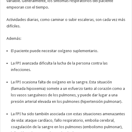
variable. Generalmente, los síntomas respiratorios del paciente
empeoran con el tiempo.
Actividades diarias, como caminar o subir escaleras, son cada vez más
difíciles.
Además:
El paciente puede necesitar oxígeno suplementario.
La FPI avanzada dificulta la lucha de la persona contra las
infecciones.
La FPI ocasiona falta de oxígeno en la sangre. Esta situación
(llamada hipoxemia) somete a un esfuerzo tanto al corazón como a
los vasos sanguíneos de los pulmones, y puede dar lugar a una
presión arterial elevada en los pulmones (hipertensión pulmonar).
La FPI ha sido también asociada con estas situaciones amenazantes
de vida: ataque cardíaco, fallo respiratorio, embolia cerebral,
coagulación de la sangre en los pulmones (embolismo pulmonar),