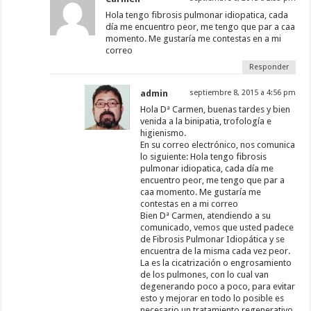
Hola tengo fibrosis pulmonar idiopatica, cada
día me encuentro peor, me tengo que par a caa
momento. Me gustaría me contestas en a mi
correo
Responder
admin
septiembre 8, 2015 a 4:56 pm
Hola Dª Carmen, buenas tardes y bien
venida a la binipatia, trofología e
higienismo.
En su correo electrónico, nos comunica
lo siguiente: Hola tengo fibrosis
pulmonar idiopatica, cada día me
encuentro peor, me tengo que par a
caa momento. Me gustaría me
contestas en a mi correo
Bien Dª Carmen, atendiendo a su
comunicado, vemos que usted padece
de Fibrosis Pulmonar Idiopática y se
encuentra de la misma cada vez peor.
La es la cicatrización o engrosamiento
de los pulmones, con lo cual van
degenerando poco a poco, para evitar
esto y mejorar en todo lo posible es
necesario un tratamiento regenerativo