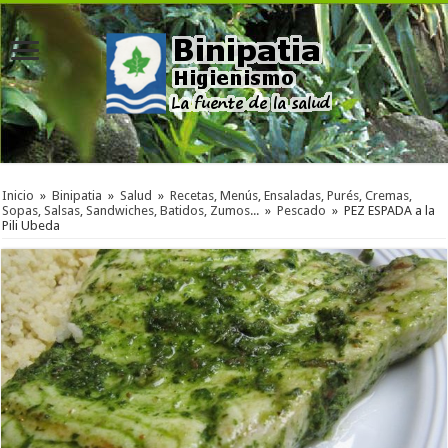
Inicio
»
Binipatia
»
Salud
»
Recetas, Menús, Ensaladas, Purés, Cremas,
Sopas, Salsas, Sandwiches, Batidos, Zumos...
»
Pescado
»
PEZ ESPADA a la
Pili Ubeda