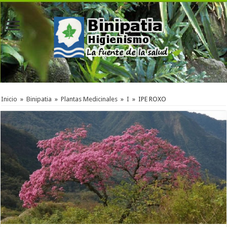
Inicio
»
Binipatia
»
Plantas Medicinales
»
I
»
IPE ROXO