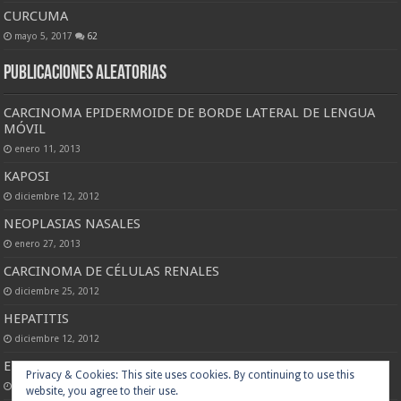
CURCUMA
mayo 5, 2017
62
Publicaciones Aleatorias
CARCINOMA EPIDERMOIDE DE BORDE LATERAL DE LENGUA
MÓVIL
enero 11, 2013
KAPOSI
diciembre 12, 2012
NEOPLASIAS NASALES
enero 27, 2013
CARCINOMA DE CÉLULAS RENALES
diciembre 25, 2012
HEPATITIS
diciembre 12, 2012
ERITEMA PALMAR HEREDITARIO DE LANE
Privacy & Cookies: This site uses cookies. By continuing to use this
enero 12, 2013
website, you agree to their use.