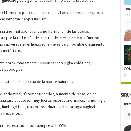
r ginecológico y genital. A saber, sin olvidar a los demás.
mejo
el formado por células epiteliales. Los canceres en grupos o
ab
nosarcoma, neoplasias, etc.
 una anormalidad (cuando no hormonal) de las células,
esta por la reducción del control del crecimiento y la función
os adversos en el huésped, a través de un posible crecimiento
s metástasis.
ente aproximadamente 160000 canceres ginecológicos,
COM
as patologías.
ab
 evitad con la gracia de la madre naturaleza.
r abdominal, síntomas urinarios, aumento de peso, ciclos
Suscr
usia tardía, escozor muy fuerte, picores anormales, hemorragia
Intr
 lumbago baja, trastornos urinarios, hemorragia vaginal
Dire
s frecuentes.
de
emai
ia, los resultados son siempre del 100%.