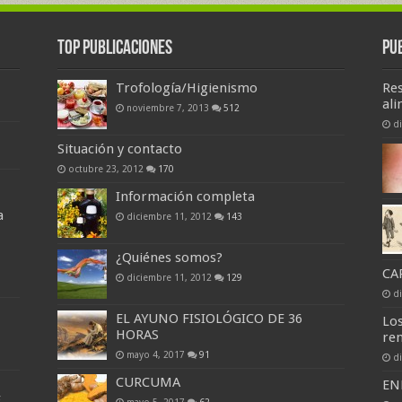
Top Publicaciones
Pu
Trofología/Higienismo
Re
ali
noviembre 7, 2013
512
d
Situación y contacto
octubre 23, 2012
170
Información completa
a
diciembre 11, 2012
143
¿Quiénes somos?
CA
diciembre 11, 2012
129
d
EL AYUNO FISIOLÓGICO DE 36
Lo
HORAS
ren
mayo 4, 2017
91
d
CURCUMA
EN
E
mayo 5, 2017
62