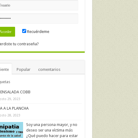
Recuérdeme
erdiste tu contraseña?
iente
Popular
comentarios
quetas
ENSALADA COBB
osto 29, 2023
IA A LA PLANCHA
osto 28, 2023
Soy una persona mayor, y no
deseo ser una víctima más
¿Qué puedo hacer para estar