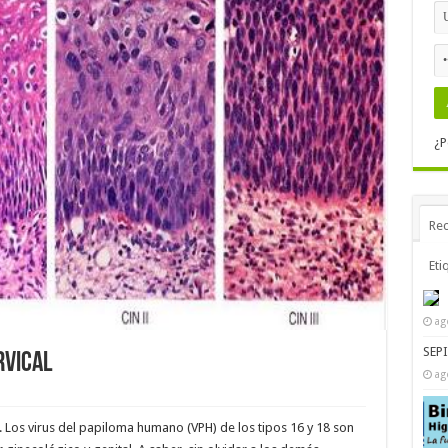
¿P
Rec
Eti
ag
SEP
RVICAL
ag
N). Los virus del papiloma humano (VPH) de los tipos 16 y 18 son