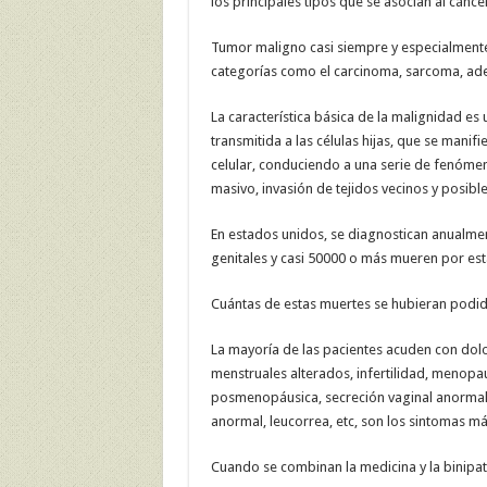
los principales tipos que se asocian al cánce
Tumor maligno casi siempre y especialmente 
categorías como el carcinoma, sarcoma, ade
La característica básica de la malignidad es
transmitida a las células hijas, que se manifi
celular, conduciendo a una serie de fenómen
masivo, invasión de tejidos vecinos y posible
En estados unidos, se diagnostican anualm
genitales y casi 50000 o más mueren por est
Cuántas de estas muertes se hubieran podido
La mayoría de las pacientes acuden con dolo
menstruales alterados, infertilidad, menopa
posmenopáusica, secreción vaginal anormal,
anormal, leucorrea, etc, son los sintomas má
Cuando se combinan la medicina y la binipat