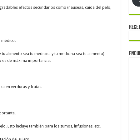
sagradables efectos secundarios como (nauseas, caída del pelo,
Rece
u médico.
Encu
tu alimento sea tu medicina y tu medicina sea tu alimento).
o es de máxima importancia.
ca en verduras y frutas.
ortante.
elo. Esto incluye también para los zumos, infusiones, etc.
ación del sujeto.