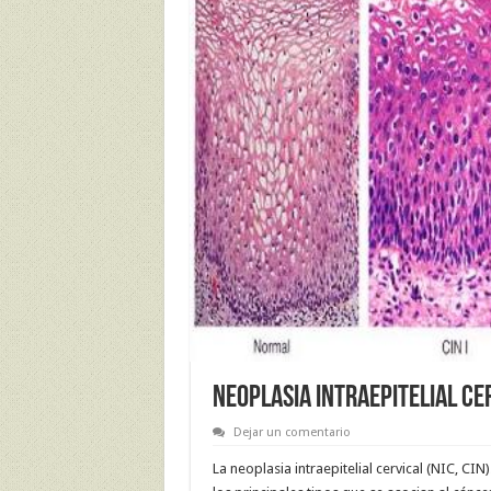
NEOPLASIA INTRAEPITELIAL CE
Dejar un comentario
La neoplasia intraepitelial cervical (NIC, CI