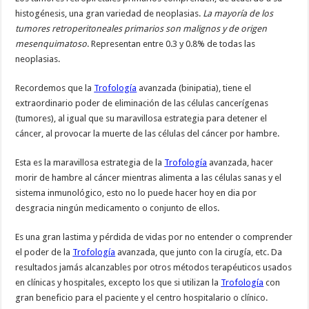
histogénesis, una gran variedad de neoplasias.
La mayoría de los
tumores retroperitoneales primarios son malignos y de origen
mesenquimatoso
. Representan entre 0.3 y 0.8% de todas las
neoplasias.
Recordemos que la
Trofología
avanzada (binipatia), tiene el
extraordinario poder de eliminación de las células cancerígenas
(tumores), al igual que su maravillosa estrategia para detener el
cáncer, al provocar la muerte de las células del cáncer por hambre.
Esta es la maravillosa estrategia de la
Trofología
avanzada, hacer
morir de hambre al cáncer mientras alimenta a las células sanas y el
sistema inmunológico, esto no lo puede hacer hoy en dia por
desgracia ningún medicamento o conjunto de ellos.
Es una gran lastima y pérdida de vidas por no entender o comprender
el poder de la
Trofología
avanzada, que junto con la cirugía, etc. Da
resultados jamás alcanzables por otros métodos terapéuticos usados
en clínicas y hospitales, excepto los que si utilizan la
Trofología
con
gran beneficio para el paciente y el centro hospitalario o clínico.