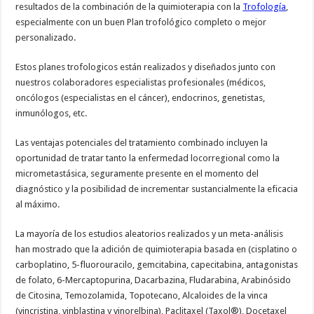
resultados de la combinación de la quimioterapia con la
Trofología
,
especialmente con un buen Plan trofológico completo o mejor
personalizado.
Estos planes trofologicos están realizados y diseñados junto con
nuestros colaboradores especialistas profesionales (médicos,
oncólogos (especialistas en el cáncer), endocrinos, genetistas,
inmunólogos, etc.
Las ventajas potenciales del tratamiento combinado incluyen la
oportunidad de tratar tanto la enfermedad locorregional como la
micrometastásica, seguramente presente en el momento del
diagnóstico y la posibilidad de incrementar sustancialmente la eficacia
al máximo.
La mayoría de los estudios aleatorios realizados y un meta-análisis
han mostrado que la adición de quimioterapia basada en (cisplatino o
carboplatino, 5-fluorouracilo, gemcitabina, capecitabina, antagonistas
de folato, 6-Mercaptopurina, Dacarbazina, Fludarabina, Arabinósido
de Citosina, Temozolamida, Topotecano, Alcaloides de la vinca
(vincristina, vinblastina y vinorelbina), Paclitaxel (Taxol®), Docetaxel