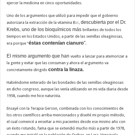
ejercer la medicina en cinco oportunidades.
Uno de los argumentos que utilizó para impedir que el gobierno
, descubierta por el Dr.
autorizara la extracción de la vitamina B
17
Krebs, uno de los bioquímicos más
brillantes de todos los
tiempos en los Estados Unidos, a partir de las semillas oleaginosas,
éstas contenían cianuro
”.
era porque “
El mismo argumento que han
vuelto a lanzar para atemorizar a
la gente y evitar que las consuman y ahora el argumento va
contra la linaza.
concretamente dirigido
Habiéndome enterado de las bondades de las semillas oleaginosas
en dicho congreso, aunque las venía utilizando en mi vida diaria desde
1958, cuando me hice naturista.
Ensayé con la Terapia Gerson, combinada con los conocimientos de
los otros científicos arriba mencionados y diseñé mi propio método,
el cual comencé a enseñar a mis pacientes desde ese mismo año con
un éxito rotundo, fama que se extendió mucho más a partir de 1978,
cuando me instalé en la población de Quibor, en Lara, Venezuela.