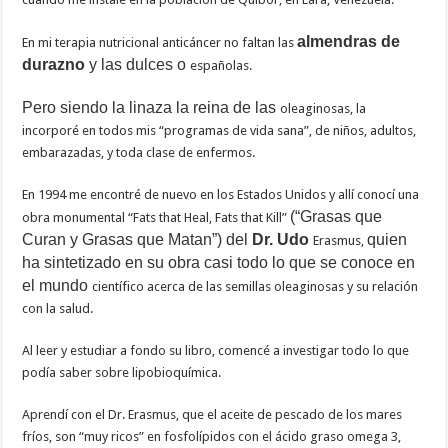
almendras de
En mi terapia nutricional anticáncer no faltan las
durazno
y las dulces o
españolas.
Pero siendo la linaza la reina de las
oleaginosas, la
incorporé en todos mis “programas de vida sana”, de niños, adultos,
embarazadas, y toda clase de enfermos.
En 1994 me encontré de nuevo en los Estados Unidos y allí conocí una
(“Grasas que
obra monumental “Fats that Heal, Fats that Kill”
Curan y Grasas que Matan”)
del
Dr. Udo
quien
Erasmus,
ha sintetizado en su obra casi todo lo que se conoce en
el mundo
científico acerca de las semillas oleaginosas y su relación
con la salud.
Al leer y estudiar a fondo su libro, comencé a investigar todo lo que
podía saber sobre lipobioquímica.
Aprendí con el Dr. Erasmus, que el aceite de pescado de los mares
fríos, son “muy ricos” en fosfolípidos con el ácido graso omega 3,