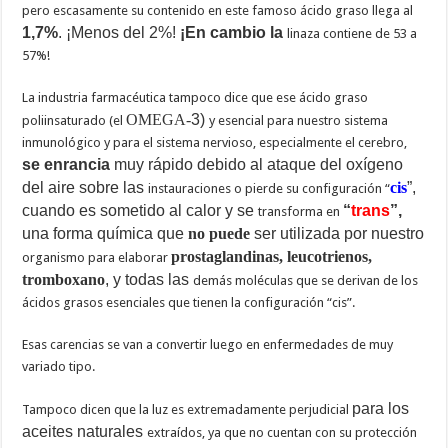
pero escasamente su contenido en este famoso ácido graso llega al
1,7%
. ¡Menos del 2%!
¡En cambio la
linaza contiene de 53 a
57%!
La industria farmacéutica tampoco dice que ese ácido graso
OMEGA-
3)
poliinsaturado (el
y esencial para nuestro sistema
inmunológico y para el sistema nervioso, especialmente el cerebro,
se enrancia
muy rápido debido al ataque del oxígeno
del aire sobre las
cis
”,
instauraciones o pierde su configuración “
cuando es sometido al calor y se
“
trans
”,
transforma en
una forma química que
no puede
ser utilizada por nuestro
prostaglandinas, leucotrienos,
organismo para elaborar
tromboxano
, y todas las
demás moléculas que se derivan de los
ácidos grasos esenciales que tienen la configuración “cis”.
Esas carencias se van a convertir luego en enfermedades de muy
variado tipo.
para los
Tampoco dicen que la luz es extremadamente perjudicial
aceites naturales
extraídos, ya que no cuentan con su protección