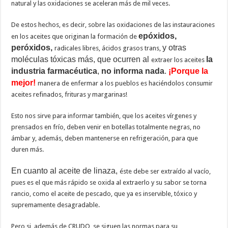
natural y las oxidaciones se aceleran más de mil veces.
De estos hechos, es decir, sobre las oxidaciones de las instauraciones
epóxidos,
en los aceites que originan la formación de
peróxidos,
y otras
radicales libres, ácidos grasos trans,
moléculas tóxicas más, que ocurren al
la
extraer los aceites
industria farmacéutica
,
no informa nada
.
¡Porque la
mejor!
manera de enfermar a los pueblos es haciéndolos consumir
aceites refinados, frituras y margarinas!
Esto nos sirve para informar también, que los aceites vírgenes y
prensados en frío, deben venir en botellas totalmente negras, no
ámbar y, además, deben mantenerse en refrigeración, para que
duren más.
En cuanto al aceite de linaza,
éste debe ser extraído al vacío,
pues es el que más rápido se oxida al extraerlo y su sabor se torna
rancio, como el aceite de pescado, que ya es inservible, tóxico y
supremamente desagradable.
Pero si, además de CRUDO, se siguen las normas para su