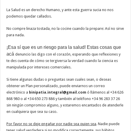
La Salud es un derecho Humano, y ante esta guerra sucia no nos
podemos quedar callados.
No compre linaza tostada, no la cocine cuando la prepare: Así no sirve
para nada.
¡Esa sí que es un riesgo para la salud! Estas cosas que
acá
denuncio las digo con el corazón, esperando que reflexiones y
te des cuenta de cómo se tergiversa la verdad cuando la ciencia es
manipulada por intereses comerciales.
Si tiene algunas dudas o preguntas sean cuales sean, o deseas
obtener un Plan personalizado, puede enviarnos un correo
electrónico a
binipatia.integral@gmail.com
ó llámenos al +34 626
868 980 o al +34 650 273 886 y también al teléfono +34 96 283 37 26
sin ningún compromiso alguno, y estaremos encantados de atenderle
en cualquiera que sea su caso.
Por favor no se deje engañar por nadie sea quien sea
. Nadie puede
tener salud verdadera si no modifica correctamente, sus hábitos