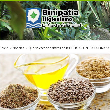
Inicio
»
Noticias
»
Qué se esconde detrás de la GUERRA CONTRA LA LINAZA